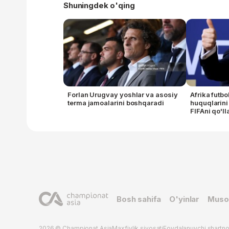
Shuningdek o'qing
Forlan Urugvay yoshlar va asosiy
Afrika futb
terma jamoalarini boshqaradi
huquqlarini 
FIFAni qo'l
Bosh sahifa
O'yinlar
Muso
2026 © Championat.Asia
Maxfiylik siyosati
Foydalanuvchi shartn