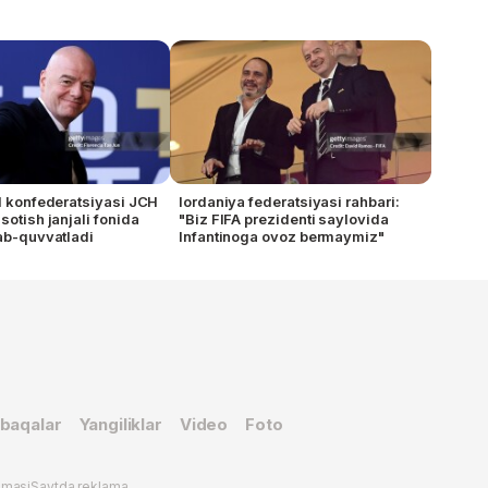
ol konfederatsiyasi JCH
Iordaniya federatsiyasi rahbari:
sotish janjali fonida
"Biz FIFA prezidenti saylovida
lab-quvvatladi
Infantinoga ovoz bermaymiz"
baqalar
Yangiliklar
Video
Foto
omasi
Saytda reklama