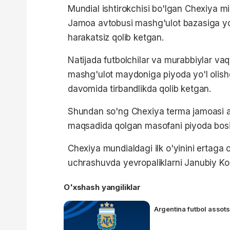
Mundial ishtirokchisi bo'lgan Chexiya mi
Jamoa avtobusi mashg'ulot bazasiga yo'
harakatsiz qolib ketgan.
Natijada futbolchilar va murabbiylar vaq
mashg'ulot maydoniga piyoda yo'l olishdi
davomida tirbandlikda qolib ketgan.
Shundan so'ng Chexiya terma jamoasi a'
maqsadida qolgan masofani piyoda bosib
Chexiya mundialdagi ilk o'yinini ertaga o
uchrashuvda yevropaliklarni Janubiy Kore
O'xshash yangiliklar
Argentina futbol assots