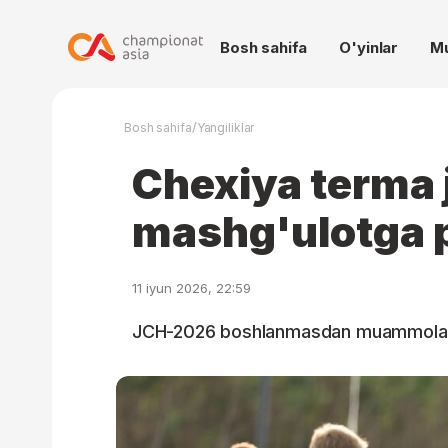
Bosh sahifa
O'yinlar
M
/
Bosh sahifa
Yangiliklar
Chexiya terma
mashg'ulotga p
11 iyun 2026, 22:59
JCH-2026 boshlanmasdan muammolar