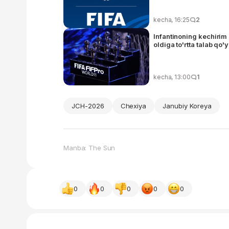
kecha, 16:25
2
Infantinoning kechirim
oldiga to'rtta talab qo'
kecha, 13:00
1
JCH-2026
Chexiya
Janubiy Koreya
Manba: The Sun
0
0
0
0
0