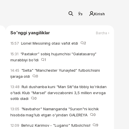
Ўз
Kirish
So'nggi yangiliklar
Barcha ›
Lionel Messining otasi vafot etdi
2
15:57
“Paxtakor” sobiq hujumchisi “Galatasaroy”
15:31
murabbiyi bo'ldi
1
"Selta" “Manchester Yunayted” futbolchisini
14:45
ijaraga oldi
0
Ruli dushanba kuni "Man Siti"da tibbiy ko'rikdan
13:48
o'tadi. Klub "Marsel” darvozabonini 3,5 million evroga
sotib oladi
0
"Navbahor" Namanganda "Surxon"ni kichik
13:05
hisobda mag'lub etgan o'yindan GALEREYA
0
Behruz Karimov - "Lugano" futbolchisi!
9
12:09