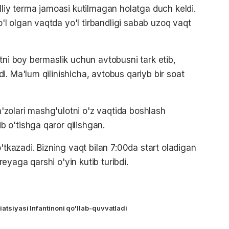
lliy terma jamoasi kutilmagan holatga duch keldi.
l olgan vaqtda yo'l tirbandligi sabab uzoq vaqt
tni boy bermaslik uchun avtobusni tark etib,
. Ma'lum qilinishicha, avtobus qariyb bir soat
zolari mashg'ulotni o'z vaqtida boshlash
 o'tishga qaror qilishgan.
'tkazadi. Bizning vaqt bilan 7:00da start oladigan
yaga qarshi o'yin kutib turibdi.
iatsiyasi Infantinoni qo'llab-quvvatladi