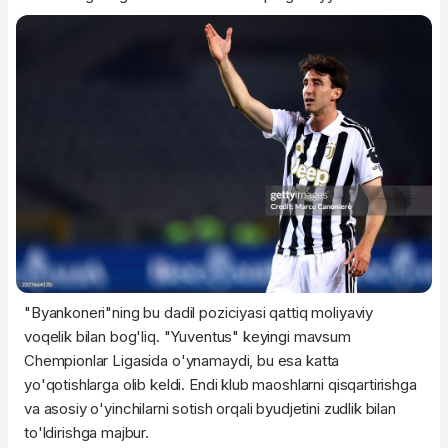
"Byankoneri"ning bu dadil poziciyasi qattiq moliyaviy
voqelik bilan bog'liq. "Yuventus" keyingi mavsum
Chempionlar Ligasida o'ynamaydi, bu esa katta
yo'qotishlarga olib keldi. Endi klub maoshlarni qisqartirishga
va asosiy o'yinchilarni sotish orqali byudjetini zudlik bilan
to'ldirishga majbur.