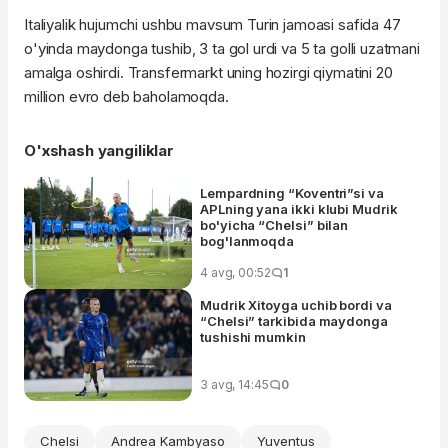
Italiyalik hujumchi ushbu mavsum Turin jamoasi safida 47
o'yinda maydonga tushib, 3 ta gol urdi va 5 ta golli uzatmani
amalga oshirdi. Transfermarkt uning hozirgi qiymatini 20
million evro deb baholamoqda.
O'xshash yangiliklar
Lempardning “Koventri”si va
APLning yana ikki klubi Mudrik
bo'yicha “Chelsi” bilan
bog'lanmoqda
4 avg, 00:52
1
Mudrik Xitoyga uchib bordi va
“Chelsi” tarkibida maydonga
tushishi mumkin
3 avg, 14:45
0
Chelsi
Andrea Kambyaso
Yuventus