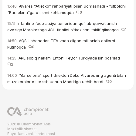
Alvares “Atletiko” rahbariyati bilan uchrashadi - futbolchi
15:40
"Barselona"ga o'tishni xohlamoqda
0
Infantino federatsiya tomonidan qo'llab-quvvatlanish
15:15
evaziga Marokashga JCH finalini o'tkazishni taklif qilmoqda
1
AQSH shaharlari FIFA vada qilgan millionlab dollarni
14:50
kutmoqda
0
APL sobiq hakami Entoni Teylor Turkiyada ish boshladi
14:25
2
“Barselona” sport direktori Deku Alvaresning agenti bilan
14:00
muzokaralar o'tkazish uchun Madridga uchib bordi
0
2026 © Championat.Asia
Maxfiylik siyosati
Foydalanuvchi shartnomasi