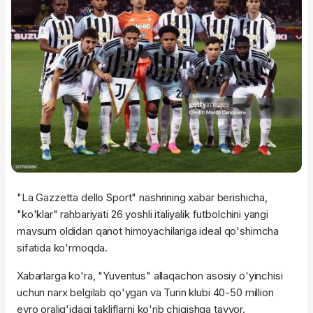
"La Gazzetta dello Sport" nashrining xabar berishicha,
"ko'klar" rahbariyati 26 yoshli italiyalik futbolchini yangi
mavsum oldidan qanot himoyachilariga ideal qo'shimcha
sifatida ko'rmoqda.
Xabarlarga ko'ra, "Yuventus" allaqachon asosiy o'yinchisi
uchun narx belgilab qo'ygan va Turin klubi 40-50 million
evro oralig'idagi takliflarni ko'rib chiqishga tayyor.