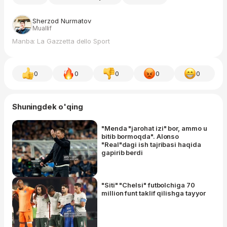
Sherzod Nurmatov
Muallif
Manba: La Gazzetta dello Sport
0
0
0
0
0
Shuningdek o'qing
"Menda "jarohat izi" bor, ammo u
bitib bormoqda". Alonso
"Real"dagi ish tajribasi haqida
gapirib berdi
"Siti" "Chelsi" futbolchiga 70
million funt taklif qilishga tayyor