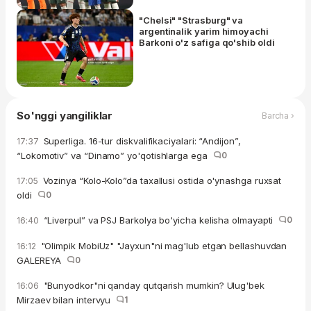
"Chelsi" "Strasburg" va
argentinalik yarim himoyachi
Barkoni o'z safiga qo'shib oldi
So'nggi yangiliklar
Barcha ›
Superliga. 16-tur diskvalifikaciyalari: “Andijon”,
17:37
“Lokomotiv” va “Dinamo” yo'qotishlarga ega
0
Vozinya “Kolo-Kolo”da taxallusi ostida o'ynashga ruxsat
17:05
oldi
0
“Liverpul” va PSJ Barkolya bo'yicha kelisha olmayapti
0
16:40
"Olimpik MobiUz" "Jayxun"ni mag'lub etgan bellashuvdan
16:12
GALEREYA
0
"Bunyodkor"ni qanday qutqarish mumkin? Ulug'bek
16:06
Mirzaev bilan intervyu
1