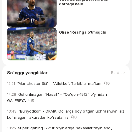
qarorga keldi
Olise "Real"ga o'tmoqchi
So'nggi yangiliklar
Barcha ›
"Manchester Siti" - "Atletiko". Tarkiblar ma'lum
0
15:21
Gol urilmagan "Nasaf" - "Qo'qon-1912" o'yinidan
14:28
GALEREYA
0
“Bunyodkor” - OKMK. Gollarga boy o'tgan uchrashuvni siz
13:43
ko'rmagan rakursdan ko'rsatamiz
0
Superliganing 17-tur o'yinlariga hakamlar tayinlandi,
13:25