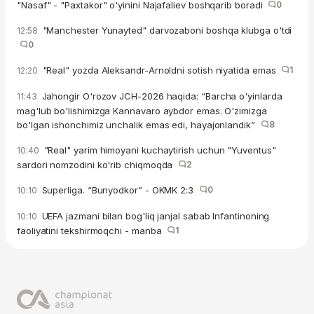
"Nasaf" - "Paxtakor" o'yinini Najafaliev boshqarib boradi
0
"Manchester Yunayted" darvozaboni boshqa klubga o'tdi
12:58
0
"Real" yozda Aleksandr-Arnoldni sotish niyatida emas
1
12:20
Jahongir O'rozov JCH-2026 haqida: “Barcha o'yinlarda
11:43
mag'lub bo'lishimizga Kannavaro aybdor emas. O'zimizga
bo'lgan ishonchimiz unchalik emas edi, hayajonlandik”
8
"Real" yarim himoyani kuchaytirish uchun "Yuventus"
10:40
sardori nomzodini ko'rib chiqmoqda
2
Superliga. “Bunyodkor” - OKMK 2:3
0
10:10
UEFA jazmani bilan bog'liq janjal sabab Infantinoning
10:10
faoliyatini tekshirmoqchi - manba
1