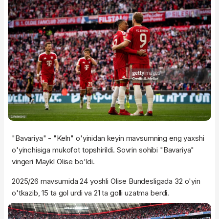
"Bavariya" - "Keln" o'yinidan keyin mavsumning eng yaxshi
o'yinchisiga mukofot topshirildi. Sovrin sohibi "Bavariya"
vingeri Maykl Olise bo'ldi.
2025/26 mavsumida 24 yoshli Olise Bundesligada 32 o'yin
o'tkazib, 15 ta gol urdi va 21 ta golli uzatma berdi.