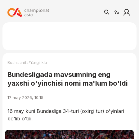
Ўз
/
Bosh sahifa
Yangiliklar
Bundesligada mavsumning eng
yaxshi o'yinchisi nomi ma'lum bo'ldi
17 may 2026, 10:15
16 may kuni Bundesliga 34-turi (oxirgi tur) o'yinlari
bo'lib o'tdi.