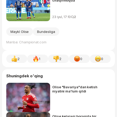
chaqirmoqda
23 iyul, 17:10
2
Maykl Olise
Bundesliga
Manba: Championat.com
2
1
2
0
0
Shuningdek o'qing
Olise "Bavariya"dan ketish
niyatini ma'lum qildi
Olise kelajagi borasida bir