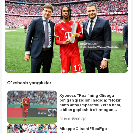
O'xshash yangiliklar
Xyoness “Real”ning Olisega
bo'lgan qiziqishi haqida: “Hozir
hatto Xitoy imperatori kelsa ham,
u bilan gaplashib o'tirmagan
bo'lardik”
31 iyul, 15:00
3
Mbappe Oliseni "Real"ga