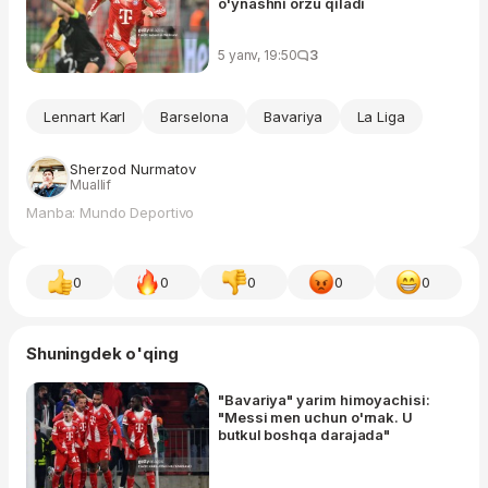
o'ynashni orzu qiladi
5 yanv, 19:50
3
Lennart Karl
Barselona
Bavariya
La Liga
Sherzod Nurmatov
Muallif
Manba: Mundo Deportivo
0
0
0
0
0
Shuningdek o'qing
"Bavariya" yarim himoyachisi:
"Messi men uchun o'rnak. U
butkul boshqa darajada"