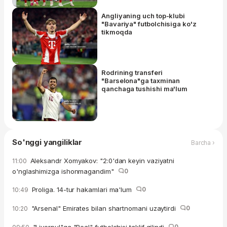
Angliyaning uch top-klubi
"Bavariya" futbolchisiga ko'z
tikmoqda
Rodrining transferi
"Barselona"ga taxminan
qanchaga tushishi ma'lum
So'nggi yangiliklar
Barcha ›
Aleksandr Xomyakov: "2:0'dan keyin vaziyatni
11:00
o'nglashimizga ishonmagandim"
0
Proliga. 14-tur hakamlari ma'lum
0
10:49
"Arsenal" Emirates bilan shartnomani uzaytirdi
0
10:20
0