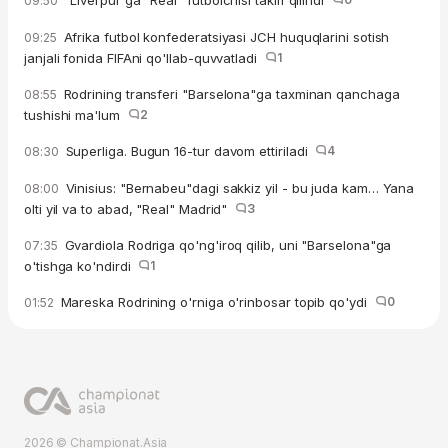
"Liverpul"ga "Real" futbolchisi taklif qilindi
09:50
Afrika futbol konfederatsiyasi JCH huquqlarini sotish
09:25
janjali fonida FIFAni qo'llab-quvvatladi
1
Rodrining transferi "Barselona"ga taxminan qanchaga
08:55
tushishi ma'lum
2
Superliga. Bugun 16-tur davom ettiriladi
4
08:30
Vinisius: "Bernabeu"dagi sakkiz yil - bu juda kam… Yana
08:00
olti yil va to abad, "Real" Madrid"
3
Gvardiola Rodriga qo'ng'iroq qilib, uni "Barselona"ga
07:35
o'tishga ko'ndirdi
1
Mareska Rodrining o'rniga o'rinbosar topib qo'ydi
0
01:52
2026 © Championat.Asia