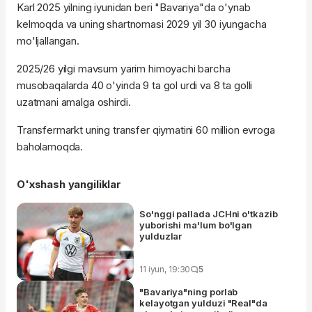
Karl 2025 yilning iyunidan beri "Bavariya"da o'ynab
kelmoqda va uning shartnomasi 2029 yil 30 iyungacha
mo'ljallangan.
2025/26 yilgi mavsum yarim himoyachi barcha
musobaqalarda 40 o'yinda 9 ta gol urdi va 8 ta golli
uzatmani amalga oshirdi.
Transfermarkt uning transfer qiymatini 60 million evroga
baholamoqda.
O'xshash yangiliklar
So'nggi pallada JCHni o'tkazib
yuborishi ma'lum bo'lgan
yulduzlar
11 iyun, 19:30
5
"Bavariya"ning porlab
kelayotgan yulduzi "Real"da