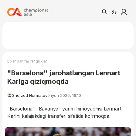
Ўз
/
Bosh sahifa
Yangiliklar
"Barselona" jarohatlangan Lennart
Karlga qiziqmoqda
Sherzod Nurmatov
9 iyun 2026, 16:10
"Barselona" "Bavariya" yarim himoyachisi Lennart
Karlni kelajakdagi transferi sifatida ko'rmoqda.