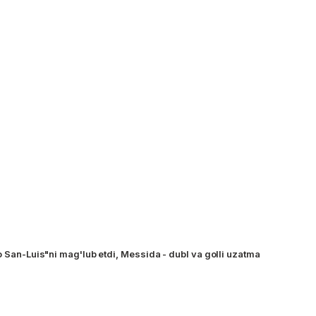
o San-Luis"ni mag'lub etdi, Messida - dubl va golli uzatma