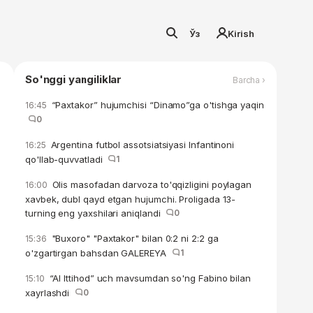
Ўз
Kirish
So'nggi yangiliklar
Barcha ›
“Paxtakor” hujumchisi “Dinamo”ga o'tishga yaqin
16:45
0
Argentina futbol assotsiatsiyasi Infantinoni
16:25
qo'llab-quvvatladi
1
Olis masofadan darvoza to'qqizligini poylagan
16:00
xavbek, dubl qayd etgan hujumchi. Proligada 13-
turning eng yaxshilari aniqlandi
0
"Buxoro" "Paxtakor" bilan 0:2 ni 2:2 ga
15:36
o'zgartirgan bahsdan GALEREYA
1
“Al Ittihod” uch mavsumdan so'ng Fabino bilan
15:10
xayrlashdi
0