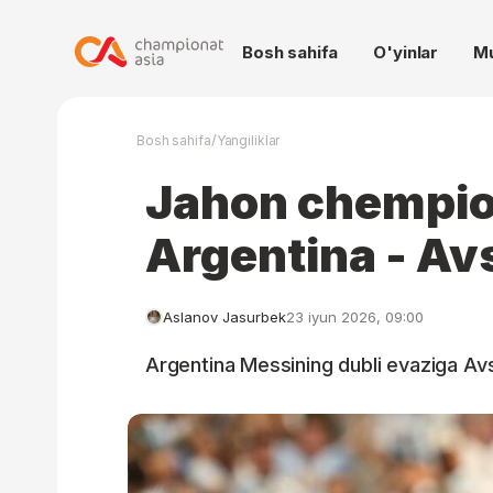
Bosh sahifa
O'yinlar
M
/
Bosh sahifa
Yangiliklar
Jahon chempio
Argentina - Av
Aslanov Jasurbek
23 iyun 2026, 09:00
Argentina Messining dubli evaziga Avs