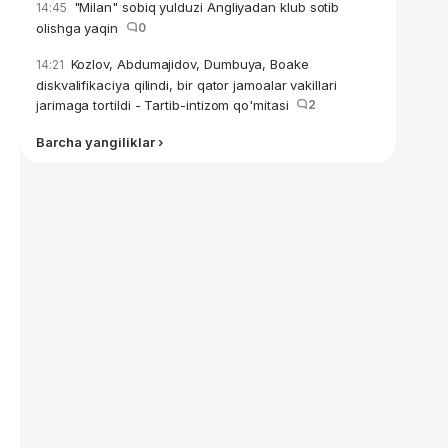
"Milan" sobiq yulduzi Angliyadan klub sotib
14:45
olishga yaqin
0
Kozlov, Abdumajidov, Dumbuya, Boake
14:21
diskvalifikaciya qilindi, bir qator jamoalar vakillari
jarimaga tortildi - Tartib-intizom qo'mitasi
2
Barcha yangiliklar ›