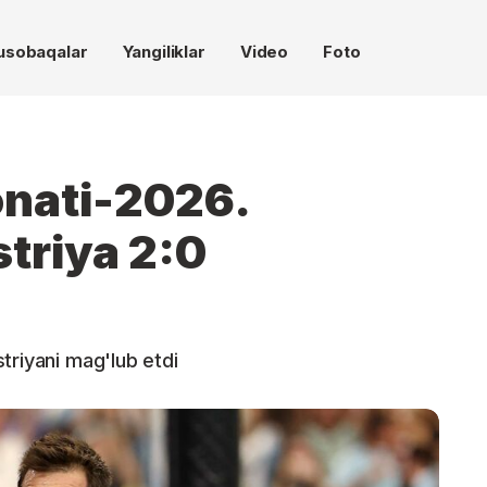
usobaqalar
Yangiliklar
Video
Foto
nati-2026.
striya 2:0
triyani mag'lub etdi