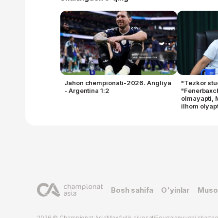
Jahon chempionati-2026. Angliya
"Tezkor st
- Argentina 1:2
"Fenerbaxch
olmayapti,
ilhom olyapt
Bosh sahifa
O'yinlar
Muso
2026 © Championat.Asia
Maxfiylik siyosati
Foydalanuvchi shartn