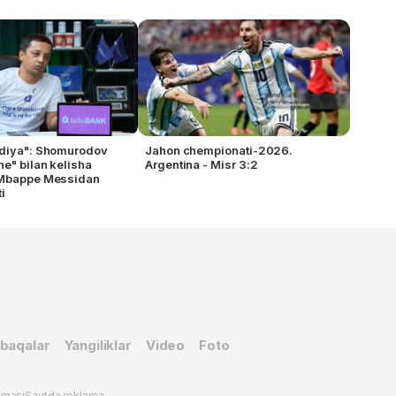
udiya": Shomurodov
Jahon chempionati-2026.
e" bilan kelisha
Argentina - Misr 3:2
 Mbappe Messidan
i
baqalar
Yangiliklar
Video
Foto
omasi
Saytda reklama