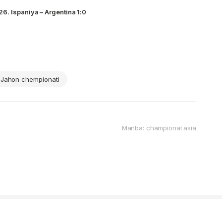
. Ispaniya – Argentina 1:0
Jahon chempionati
Manba: championat.asia