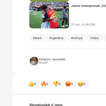
Jahon chempionati-2026
20 iyul, 04:45
14
Messi
Argentina
Avstriya
Video
Aslanov Jasurbek
Muallif
0
0
0
0
0
Shuningdek o'qing