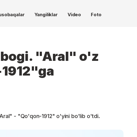
usobaqalar
Yangiliklar
Video
Foto
bogi. "Aral" o'z
-1912"ga
ral" - "Qo'qon-1912" o'yini bo'lib o'tdi.