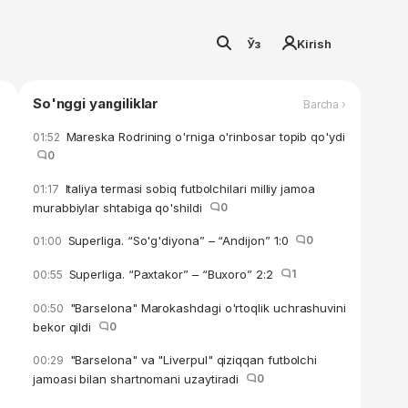
Ўз
Kirish
So'nggi yangiliklar
Barcha ›
Mareska Rodrining o'rniga o'rinbosar topib qo'ydi
01:52
0
Italiya termasi sobiq futbolchilari milliy jamoa
01:17
murabbiylar shtabiga qo'shildi
0
Superliga. “So'g'diyona” – “Andijon” 1:0
0
01:00
Superliga. “Paxtakor” – “Buxoro” 2:2
1
00:55
"Barselona" Marokashdagi o'rtoqlik uchrashuvini
00:50
bekor qildi
0
"Barselona" va "Liverpul" qiziqqan futbolchi
00:29
jamoasi bilan shartnomani uzaytiradi
0