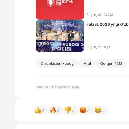
6 iyun, 00:24
3
Futzal. 2026 yilgi O'z
3 iyun, 21:11
1
O'zbekiston kubogi
Aral
Qo'qon-1912
Manba: championat.asia
0
0
0
0
0