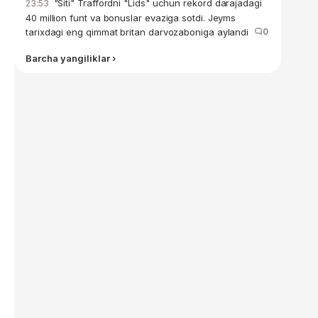
"Siti" Traffordni "Lids" uchun rekord darajadagi
23:53
40 million funt va bonuslar evaziga sotdi. Jeyms
tarixdagi eng qimmat britan darvozaboniga aylandi
0
Barcha yangiliklar ›