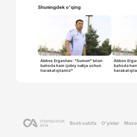
Shuningdek o'qing
Abbos Ergashev: "Surxon" bilan
Abbos Ergas
bahsda ham ijobiy natija uchun
bahsda ham 
harakat qilamiz"
harakat qil
Bosh sahifa
O'yinlar
Muso