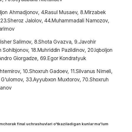
djon Ahmadjonov, 4.Rasul Musaev, 8.Mirzabek
 23.Sheroz Jalolov, 44.Muhammadali Namozov,
arimov
lisher Salimov, 8.Shota Gvazva, 9.Javohir
 Sohibjonov, 18.Muhriddin Pazildinov, 20.Iqboljon
.Andro Giorgadze, 69.Egor Kondratyuk
shtemirov, 10.Shoxruh Gadoev, 11.Silvanus Nimeli,
 G'ulomov, 33.Ayyubxon Muxtorov, 70.Shoxruh
sanov
mchorak final uchrashuvlari o'tkaziladigan kunlar ma'lum