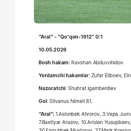
“Aral” - “Qo'qon-1912” 0:1
10.05.2026
Bosh hakam:
Ravshan Abduvohidov
Yordamchi hakamlar
: Zufar Eliboev, E
Nazoratchi
: Shuhrat Igamberdiev
Gol
: Silvanus Nimeli 81.
“Aral”:
1.Aslonbek Ahrorov, 3.Vepa Juma
7.Baxtiyar Arazov, 10.Arislan Yusupbaev
30.Farruhbek Muxtorov, 37.Mark Krasnov