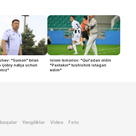
hev: "Surxon" bilan
Islom Ismoilov: "Qur'adan oldin
ijobiy natija uchun
"Paxtakor" tushishini istagan
amiz"
edim"
baqalar
Yangiliklar
Video
Foto