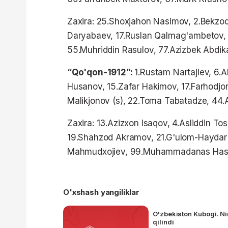
Zaxira: 25.Shoxjahon Nasimov, 2.Bekzo
Daryabaev, 17.Ruslan Qalmag'ambetov,
55.Muhriddin Rasulov, 77.Azizbek Abdik
“Qo'qon-1912”:
1.Rustam Nartajiev, 6.A
Husanov, 15.Zafar Hakimov, 17.Farhodjon
Malikjonov (s), 22.Toma Tabatadze, 44
Zaxira: 13.Azizxon Isaqov, 4.Asliddin To
19.Shahzod Akramov, 21.G'ulom-Haydar
Mahmudxojiev, 99.Muhammadanas Ha
O'xshash yangiliklar
O'zbekiston Kubogi. Ni
qilindi