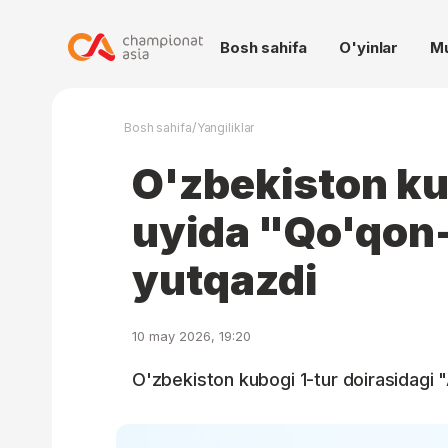
Bosh sahifa
O'yinlar
M
/
Bosh sahifa
Yangiliklar
O'zbekiston ku
uyida "Qo'qon
yutqazdi
10 may 2026, 19:20
O'zbekiston kubogi 1-tur doirasidagi "A