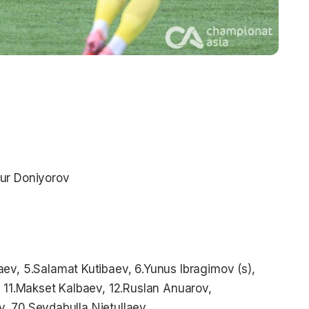
lnur Doniyorov
ev, 5.Salamat Kutibaev, 6.Yunus Ibragimov (s),
, 11.Makset Kalbaev, 12.Ruslan Anuarov,
, 70.Seydabulla Nietullaev