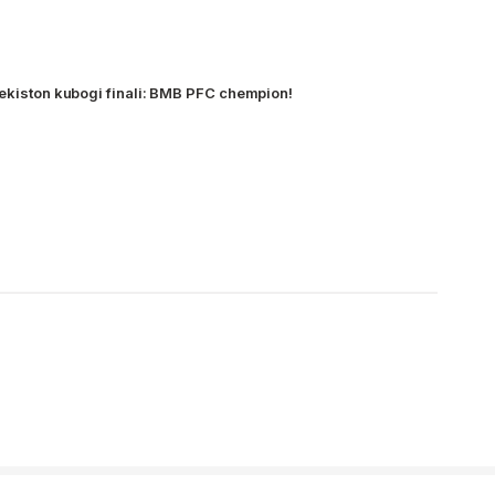
bekiston kubogi finali: BMB PFC chempion!