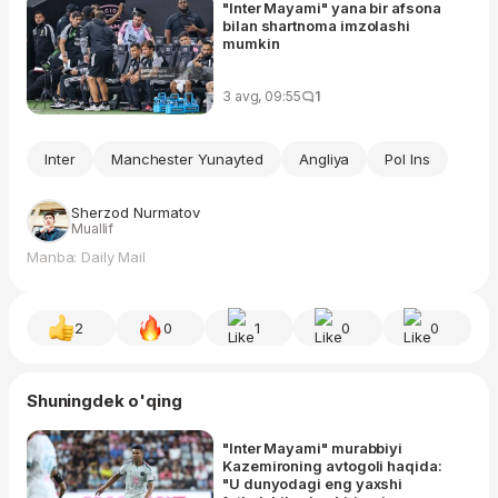
"Inter Mayami" yana bir afsona
bilan shartnoma imzolashi
mumkin
3 avg, 09:55
1
Inter
Manchester Yunayted
Angliya
Pol Ins
Sherzod Nurmatov
Muallif
Manba: Daily Mail
2
0
1
0
0
Shuningdek o'qing
"Inter Mayami" murabbiyi
Kazemironing avtogoli haqida:
"U dunyodagi eng yaxshi