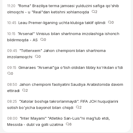
"Roma" Braziliya terma jamoasi yulduzini safiga qo'shib
11:20
olmoqchi - u "Real"dan ketishni xohlamoqda
2
Leau Premer-liganing uchta klubiga taklif qilindi
0
10:45
"Arsenal" Vinisius bilan shartnoma imzolashiga ishonch
10:15
bildirmoqda - AS
0
"Tottenxem" Jahon chempioni bilan shartnoma
09:45
imzolamoqchi
0
Gimaraes "Arsenal"ga o'tish oldidan tibbiy ko'rikdan o'tdi
09:15
0
Jahon chempioni faoliyatini Saudiya Arabistonida davom
08:50
ettiradi
2
"Xatolar boshqa takrorlanmaydi". FIFA JCH huquqlarini
08:25
sotish bo'yicha bayonot bilan chiqdi
2
"Inter Mayami" "Atletiko San-Luis"ni mag'lub etdi,
08:00
Messida - dubl va golli uzatma
6