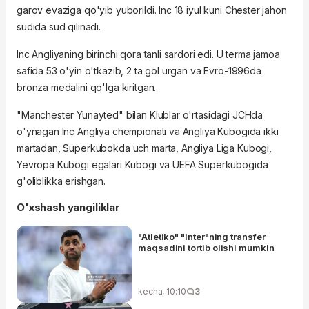
garov evaziga qo'yib yuborildi. Inc 18 iyul kuni Chester jahon
sudida sud qilinadi.
Inc Angliyaning birinchi qora tanli sardori edi. U terma jamoa
safida 53 o'yin o'tkazib, 2 ta gol urgan va Evro-1996da
bronza medalini qo'lga kiritgan.
"Manchester Yunayted" bilan Klublar o'rtasidagi JCHda
o'ynagan Inc Angliya chempionati va Angliya Kubogida ikki
martadan, Superkubokda uch marta, Angliya Liga Kubogi,
Yevropa Kubogi egalari Kubogi va UEFA Superkubogida
g'oliblikka erishgan.
O'xshash yangiliklar
"Atletiko" "Inter"ning transfer
maqsadini tortib olishi mumkin
kecha, 10:10
3