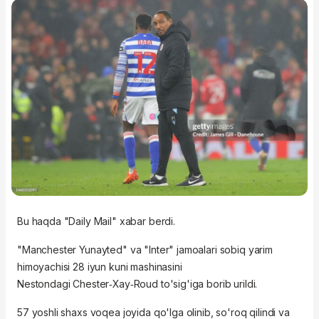
Bu haqda "Daily Mail" xabar berdi.
"Manchester Yunayted" va "Inter" jamoalari sobiq yarim
himoyachisi 28 iyun kuni mashinasini
Nestondagi
Chester‑Xay‑Roud
to'sig'iga borib urildi.
57 yoshli shaxs voqea joyida qo'lga olinib, so'roq qilindi va