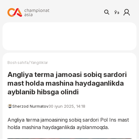
Ўз
/
Bosh sahifa
Yangiliklar
Angliya terma jamoasi sobiq sardori
mast holda mashina haydaganlikda
ayblanib hibsga olindi
Sherzod Nurmatov
30 iyun 2025, 14:18
Angliya terma jamoasining sobiq sardori Pol Ins mast
holda mashina haydaganlikda ayblanmoqda.