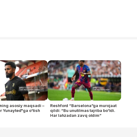
ning asosiy maqsadi –
Reshford “Barselona”ga murojaat
 Yunayted"ga o'tish
qildi: “Bu unutilmas tajriba bo'ldi.
Har lahzadan zavq oldim”