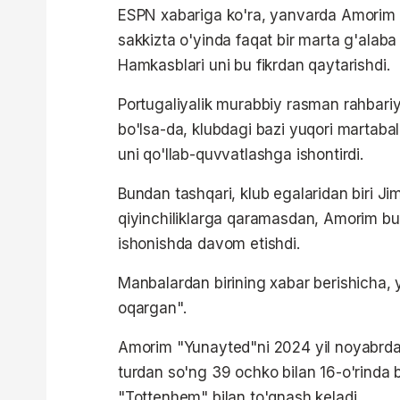
ESPN xabariga ko'ra, yanvarda Amorim na
sakkizta o'yinda faqat bir marta g'alaba
Hamkasblari uni bu fikrdan qaytarishdi.
Portugaliyalik murabbiy rasman rahbari
bo'lsa-da, klubdagi bazi yuqori martaba
uni qo'llab-quvvatlashga ishontirdi.
Bundan tashqari, klub egalaridan biri Jim
qiyinchiliklarga qaramasdan, Amorim b
ishonishda davom etishdi.
Manbalardan birining xabar berishicha, 
oqargan".
Amorim "Yunayted"ni 2024 yil noyabrdan
turdan so'ng 39 ochko bilan 16-o'rinda 
"Tottenhem" bilan to'qnash keladi.