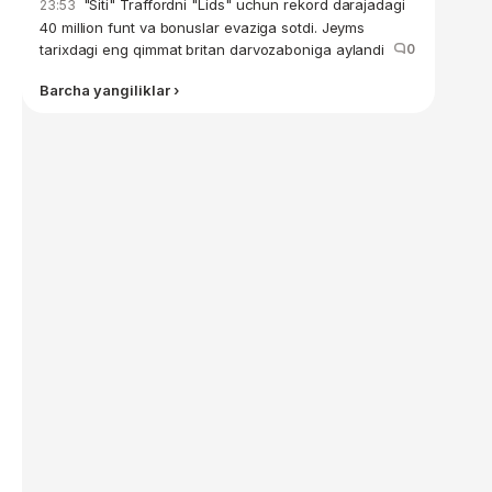
"Siti" Traffordni "Lids" uchun rekord darajadagi
23:53
40 million funt va bonuslar evaziga sotdi. Jeyms
tarixdagi eng qimmat britan darvozaboniga aylandi
0
Barcha yangiliklar ›