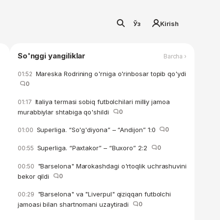
Ўз
Kirish
So'nggi yangiliklar
Barcha ›
Mareska Rodrining o'rniga o'rinbosar topib qo'ydi
01:52
0
Italiya termasi sobiq futbolchilari milliy jamoa
01:17
murabbiylar shtabiga qo'shildi
0
Superliga. “So'g'diyona” – “Andijon” 1:0
0
01:00
Superliga. “Paxtakor” – “Buxoro” 2:2
0
00:55
"Barselona" Marokashdagi o'rtoqlik uchrashuvini
00:50
bekor qildi
0
"Barselona" va "Liverpul" qiziqqan futbolchi
00:29
jamoasi bilan shartnomani uzaytiradi
0