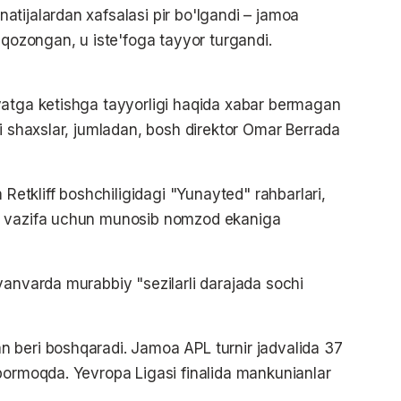
tijalardan xafsalasi pir bo'lgandi – jamoa
 qozongan, u iste'foga tayyor turgandi.
yatga ketishga tayyorligi haqida xabar bermagan
li shaxslar, jumladan, bosh direktor Omar Berrada
 Retkliff boshchiligidagi "Yunayted" rahbarlari,
u vazifa uchun munosib nomzod ekaniga
yanvarda murabbiy "sezilarli darajada sochi
 beri boshqaradi. Jamoa APL turnir jadvalida 37
bormoqda. Yevropa Ligasi finalida mankunianlar