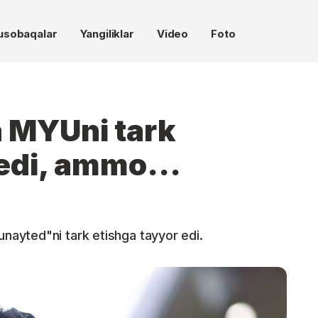
usobaqalar
Yangiliklar
Video
Foto
 MYUni tark
edi, ammo...
ayted"ni tark etishga tayyor edi.