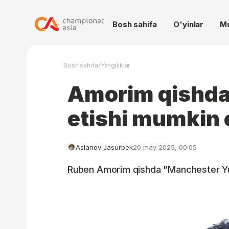
Bosh sahifa
O'yinlar
M
/
Bosh sahifa
Yangiliklar
Amorim qishda
etishi mumkin 
Aslanov Jasurbek
20 may 2025, 00:05
Ruben Amorim qishda "Manchester Yun