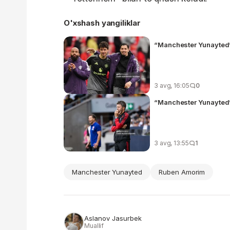
O'xshash yangiliklar
“Manchester Yunayted” 
3 avg, 16:05
0
“Manchester Yunayted”
3 avg, 13:55
1
Manchester Yunayted
Ruben Amorim
Aslanov Jasurbek
Muallif