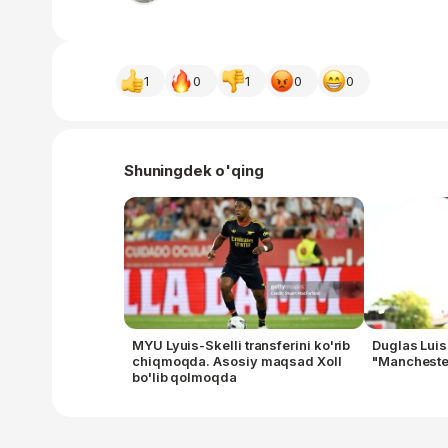
1
0
1
0
0
Shuningdek o'qing
MYU Lyuis-Skelli transferini ko'rib
Duglas Luis
chiqmoqda. Asosiy maqsad Xoll
"Manchester
bo'lib qolmoqda