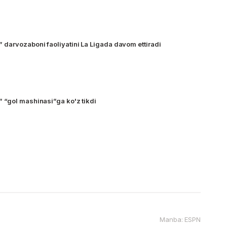
darvozaboni faoliyatini La Ligada davom ettiradi
 “gol mashinasi”ga ko'z tikdi
Manba: ESPN