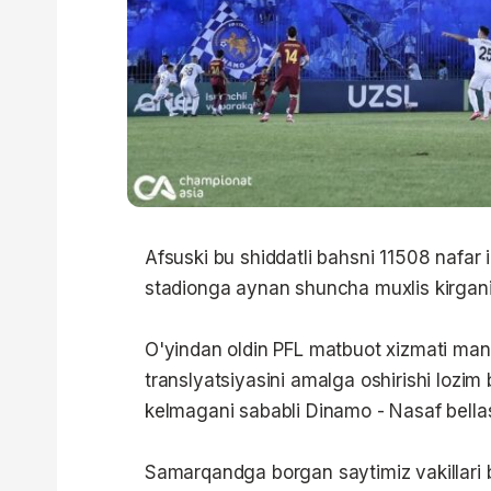
Afsuski bu shiddatli bahsni 11508 nafar 
stadionga aynan shuncha muxlis kirgan
O'yindan oldin PFL matbuot xizmati man
translyatsiyasini amalga oshirishi lozi
kelmagani sababli Dinamo - Nasaf bellash
Samarqandga borgan saytimiz vakillari b