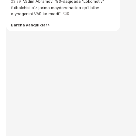
Vadim Abramov: "83-daqiqada "Lokomotiv"
23:29
futbolchisi o'z jarima maydonchasida qo'l bilan
o'ynaganini VAR ko'rmadi"
0
Barcha yangiliklar ›