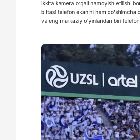
ikkita kamera orqali namoyish etilishi b
bittasi telefon ekanini ham qo'shimcha 
va eng markaziy o'yinlaridan biri telefo