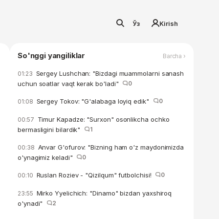
Ўз
Kirish
So'nggi yangiliklar
Barcha ›
Sergey Lushchan: "Bizdagi muammolarni sanash
01:23
uchun soatlar vaqt kerak bo'ladi"
0
Sergey Tokov: "G'alabaga loyiq edik"
0
01:08
Timur Kapadze: "Surxon" osonlikcha ochko
00:57
bermasligini bilardik"
1
Anvar G'ofurov: "Bizning ham o'z maydonimizda
00:38
o'ynagimiz keladi"
0
Ruslan Roziev - "Qizilqum" futbolchisi!
0
00:10
Mirko Yyelichich: "Dinamo" bizdan yaxshiroq
23:55
o'ynadi"
2