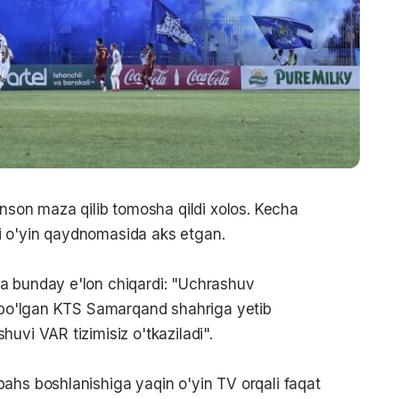
inson maza qilib tomosha qildi xolos. Kecha
i o'yin qaydnomasida aks etgan.
a bunday e'lon chiqardi: "Uchrashuv
m bo'lgan KTS Samarqand shahriga yetib
uvi VAR tizimisiz o'tkaziladi".
ahs boshlanishiga yaqin o'yin TV orqali faqat