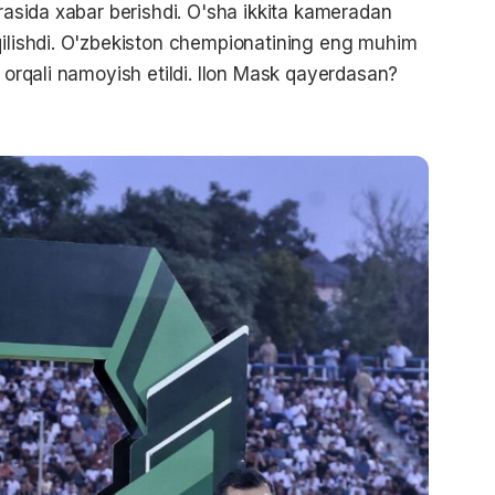
orasida xabar berishdi. O'sha ikkita kameradan
qilishdi. O'zbekiston chempionatining eng muhim
n orqali namoyish etildi. Ilon Mask qayerdasan?