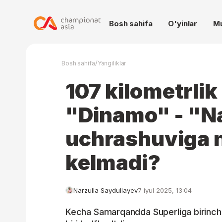
Bosh sahifa
O'yinlar
M
/
Bosh sahifa
Yangiliklar
107 kilometrlik
"Dinamo" - "N
uchrashuviga 
kelmadi?
Narzulla Saydullayev
7 iyul 2025, 13:04
Kecha Samarqandda Superliga birinchi