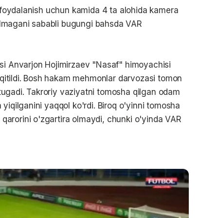
li foydalanish uchun kamida 4 ta alohida kamera
arilmagani sababli bugungi bahsda VAR
isi Anvarjon Hojimirzaev "Nasaf" himoyachisi
itildi. Bosh hakam mehmonlar darvozasi tomon
n tugadi. Takroriy vaziyatni tomosha qilgan odam
yiqilganini yaqqol ko'rdi. Biroq o'yinni tomosha
arorini o'zgartira olmaydi, chunki o'yinda VAR