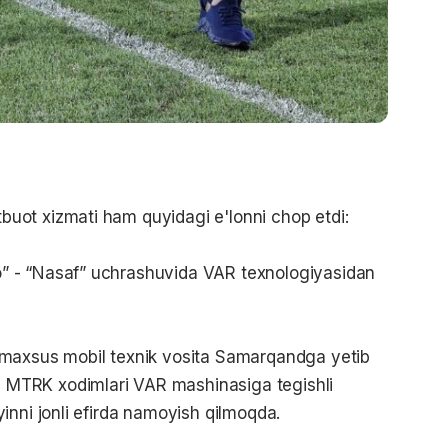
ot xizmati ham quyidagi e'lonni chop etdi:
 - “Nasaf” uchrashuvida VAR texnologiyasidan
maxsus mobil texnik vosita Samarqandga yetib
MTRK xodimlari VAR mashinasiga tegishli
inni jonli efirda namoyish qilmoqda.