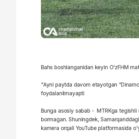
Bahs boshlanganidan keyin O'zFHM matbu
"Ayni paytda davom etayotgan “Dinamo”
foydalanilmayapti
Bunga asosiy sabab - MTRKga tegishli 
bormagan. Shuningdek, Samarqanddagi 
kamera orqali YouTube platformasida o'y