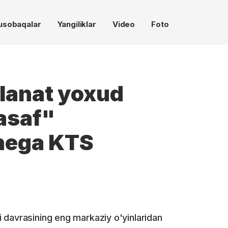
usobaqalar
Yangiliklar
Video
Foto
 lanat yoxud
asaf"
nega KTS
 davrasining eng markaziy o'yinlaridan