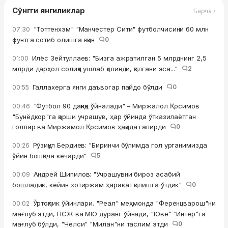
Сўнгги янгиликлар
Барча ›
"Тоттенхэм" "Манчестер Сити" футболчисини 60 млн
07:30
фунтга сотиб олишга яқин
0
Илёс Зейтуллаев: "Бизга ажратилган 5 млрднинг 2,5
01:00
млрди дарҳол солиққа ушлаб қолинди, қолгани эса..."
2
Галлахерга янги даъвогар пайдо бўлди
0
00:55
"Футбол 90 дақиқа ўйналади" – Миржалол Қосимов
00:46
"Бунёдкор"га қарши учрашув, ҳар ўйинда ўтказилаётган
голлар ва Миржамол Қосимов ҳақида гапирди
0
Рўзиқул Бердиев: "Биринчи бўлимда гол урганимизда
00:26
ўйин бошқача кечарди"
5
Андрей Шипилов: "Учрашувни бироз асабий
00:09
бошладик, кейин хотиржам ҳаракат қилишга ўтдик"
0
Ўртоқлик ўйинлари. "Реал" меҳмонда "Ференцварош"ни
00:02
мағлуб этди, ПСЖ ва МЮ дуранг ўйнади, "Юве" "Интер"га
мағлуб бўлди, "Челси" "Милан"ни таслим этди
0