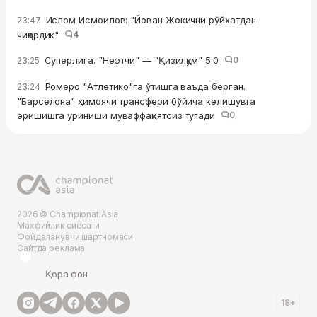
Ислом Исмоилов: "Йован Жокични рўйхатдан
23:47
чиқардик"
4
Суперлига. "Нефтчи" — "Қизилқум" 5:0
0
23:25
Ромеро "Атлетико"га ўтишга ваъда берган.
23:24
"Барселона" ҳимоячи трансфери бўйича келишувга
эришишга уриниши муваффақиятсиз тугади
0
2026 © Championat.Asia
Махфийлик сиёсати
Фойдаланувчи шартномаси
Сайтда реклама
Қора фон
18+