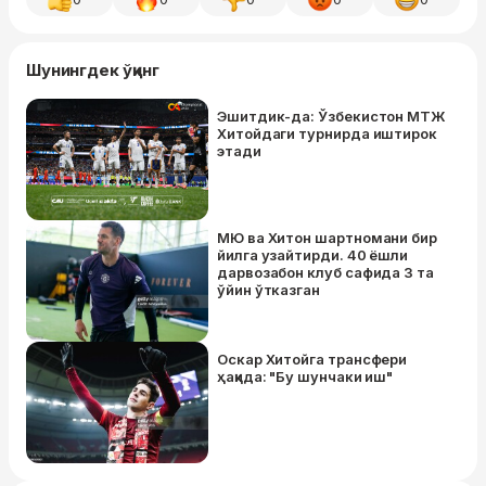
Шунингдек ўқинг
Эшитдик-да: Ўзбекистон МТЖ
Хитойдаги турнирда иштирок
этади
МЮ ва Хитон шартномани бир
йилга узайтирди. 40 ёшли
дарвозабон клуб сафида 3 та
ўйин ўтказган
Оскар Хитойга трансфери
ҳақида: "Бу шунчаки иш"