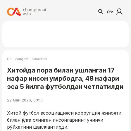
O'z
/
Бош саҳифа
Янгиликлар
Хитойда пора билан ушланган 17
нафар инсон умрбодга, 48 нафари
эса 5 йилга футболдан четлатилди
22 май 2026, 00:10
Хитой футбол ассоциацияси коррупция жинояти
билан қўлга олинган инсонларнинг учинчи
рўйхатини шакллантирди.