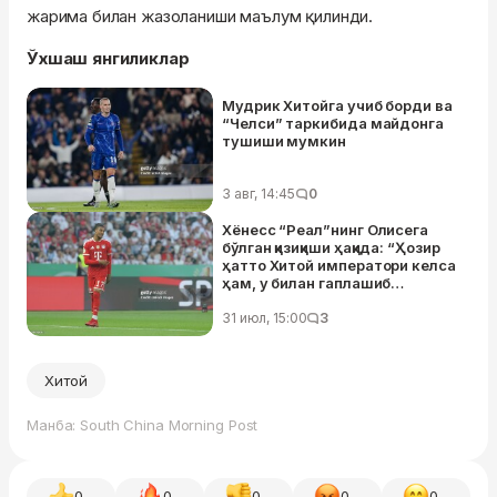
жарима билан жазоланиши маълум қилинди.
Ўхшаш янгиликлар
Мудрик Хитойга учиб борди ва
“Челси” таркибида майдонга
тушиши мумкин
3 авг, 14:45
0
Хёнесс “Реал”нинг Олисега
бўлган қизиқиши ҳақида: “Ҳозир
ҳатто Хитой императори келса
ҳам, у билан гаплашиб
ўтирмаган бўлардик”
31 июл, 15:00
3
Хитой
Манба: South China Morning Post
0
0
0
0
0