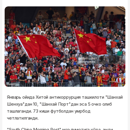
Январь ойида Хитой антикоррурция ташкилоти "Шанхай
Шенхуа"дан 10, "Шанхай Порт"дан эса 5 очко олиб
ташлаганди. 73 киши футболдан умрбод
четлатилганди.
"South China Morning Post" маълумотига кўра, энди