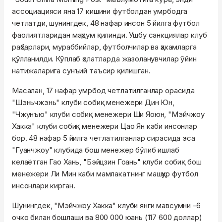
ассоциацияси яна 17 кишини футболдан умрбодга
четлатди, шунингдек, 48 нафар инсон 5 йилга футбол
фаолиятларидан маҳрум қилинди. Ушбу санкциялар клуб
раҳбарлари, мураббийлар, футболчилар ва ҳакамларга
қўлланилди. Кўплаб ҳолатларда жазоланувчилар ўйин
натижаларига сунъий таъсир қилишган.
Масалан, 17 нафар умрбод четлатилганлар орасида
"Шэньчжэнь" клуби собиқ менежери Дин Юн,
"Чжунъю" клуби собиқ менежери Ши Яоюн, "Мэйчжоу
Хакка" клуби собиқ менежери Цао Ян каби инсонлар
бор. 48 нафар 5 йилга четлатилганлар сирасида эса
"Гуанчжоу" клубида бош менежер бўлиб ишлаб
келаётган Гао Хань, "Бэйцзин Гоань" клуби собиқ бош
менежери Ли Мин каби мамлакатнинг машҳур футбол
инсонлари кирган.
Шунингдек, "Мэйчжоу Хакка" клуби янги мавсумни -6
очко билан бошлаши ва 800 000 юань (117 600 доллар)