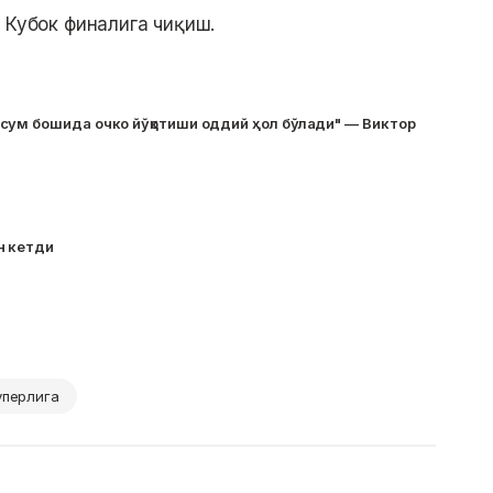
 Кубок финалига чиқиш.
сум бошида очко йўқотиши оддий ҳол бўлади" — Виктор
н кетди
уперлига