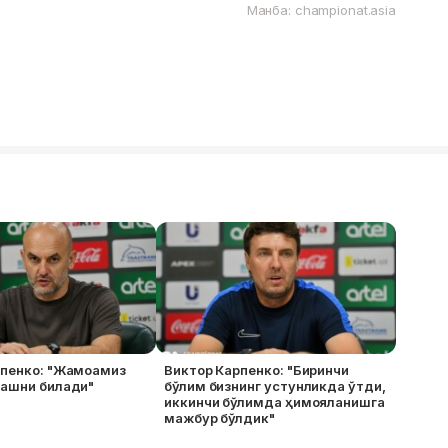
Манба: championat.asia
рпенко: "Жамоамиз
Виктор Карпенко: "Биринчи
нашни билади"
бўлим бизнинг устунликда ўтди,
иккинчи бўлимда ҳимояланишга
мажбур бўлдик"