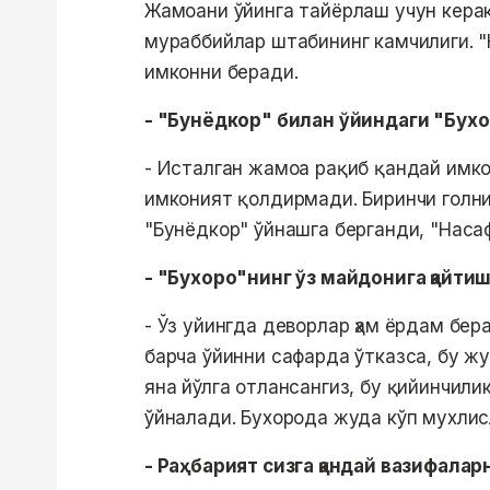
Жамоани ўйинга тайёрлаш учун кера
мураббийлар штабининг камчилиги. "Н
имконни беради.
- "Бунёдкор" билан ўйиндаги "Бухор
- Исталган жамоа рақиб қандай имко
имконият қолдирмади. Биринчи голн
"Бунёдкор" ўйнашга берганди, "Наса
- "Бухоро"нинг ўз майдонига қайт
- Ўз уйингда деворлар ҳам ёрдам бер
барча ўйинни сафарда ўтказса, бу жу
яна йўлга отлансангиз, бу қийинчил
ўйналади. Бухорода жуда кўп мухлис
- Раҳбарият сизга қандай вазифаларн