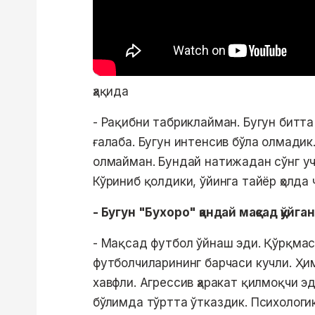
ҳақида
- Рақибни табриклайман. Бугун битта
ғалаба. Бугун интенсив бўла олмади
олмайман. Бундай натижадан сўнг у
Кўриниб қолдики, ўйинга тайёр ҳолда
- Бугун "Бухоро" қандай мақсад қўйга
- Мақсад футбол ўйнаш эди. Қўрқмас
футболчиларининг барчаси кучли. Ҳи
хавфли. Агрессив ҳаракат қилмоқчи э
бўлимда тўртта ўтказдик. Психологи