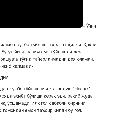
- Ўйин
 жамоа футбол ўйнашга ҳаракат қилди. Ҳақли
к. Бугун йигитларим ёмон ўйнашди дея
чрашувга тўлиқ тайёрланмадик дея оламан.
 чиқиб келмадик.
нди?
дан футбол ўйнашни истагандик. "Насаф"
мояда эҳтиёт бўлиши керак эди, рақиб жуда
дик, ўхшамади. Илк гол сабабли биринчи
к томондан ёмон таъсир қилди бу гол.