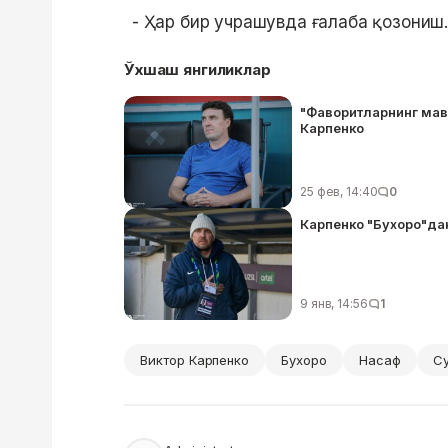
- Ҳар бир учрашувда ғалаба қозониш.
Ўхшаш янгиликлар
"Фаворитларнинг мав
Карпенко
25 фев, 14:40
0
Карпенко "Бухоро"да
9 янв, 14:56
1
Виктор Карпенко
Бухоро
Насаф
С