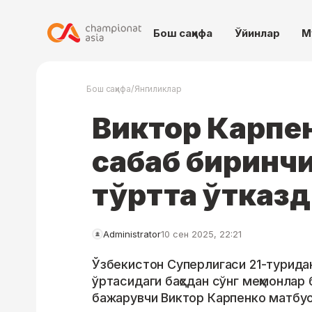
Бош саҳифа
Ўйинлар
М
/
Бош саҳифа
Янгиликлар
Виктор Карпен
сабаб биринч
тўртта ўтказ
Administrator
10 сен 2025, 22:21
Ўзбекистон Суперлигаси 21-туридан
ўртасидаги баҳсдан сўнг меҳмонлар
бажарувчи Виктор Карпенко матбу