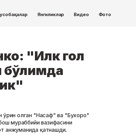
усобақалар
Янгиликлар
Видео
Фото
ко: "Илк гол
и бўлимда
дик"
 ўрин олган "Насаф" ва "Бухоро"
 бош мураббийи вазифасини
от анжуманида қатнашди.