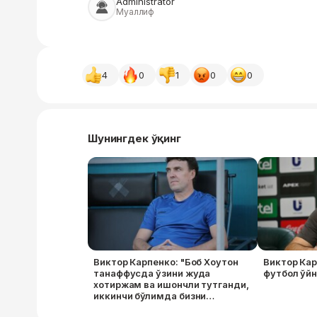
Administrator
Муаллиф
4
0
1
0
0
Шунингдек ўқинг
Виктор Карпенко: "Боб Хоутон
Виктор Ка
танаффусда ўзини жуда
футбол ўй
хотиржам ва ишончли тутганди,
иккинчи бўлимда бизни
тўхтатиб бўлмасди"