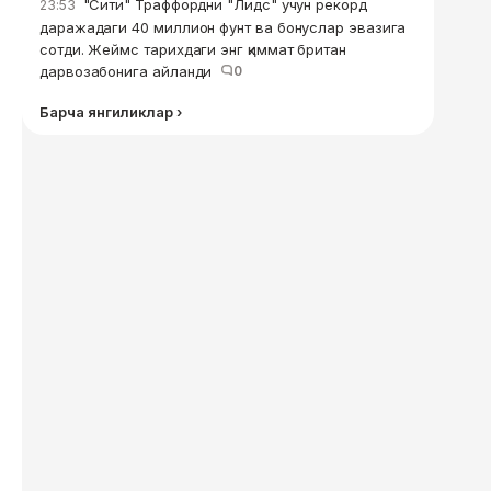
"Сити" Траффордни "Лидс" учун рекорд
23:53
даражадаги 40 миллион фунт ва бонуслар эвазига
сотди. Жеймс тарихдаги энг қиммат британ
дарвозабонига айланди
0
Барча янгиликлар ›