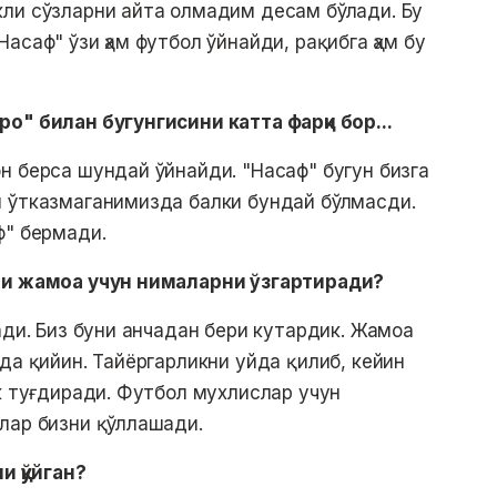
кли сўзларни айта олмадим десам бўлади. Бу
асаф" ўзи ҳам футбол ўйнайди, рақибга ҳам бу
о" билан бугунгисини катта фарқи бор...
н берса шундай ўйнайди. "Насаф" бугун бизга
и ўтказмаганимизда балки бундай бўлмасди.
ф" бермади.
иши жамоа учун нималарни ўзгартиради?
ади. Биз буни анчадан бери кутардик. Жамоа
да қийин. Тайёргарликни уйда қилиб, кейин
ик туғдиради. Футбол мухлислар учун
лар бизни қўллашади.
и қўйган?