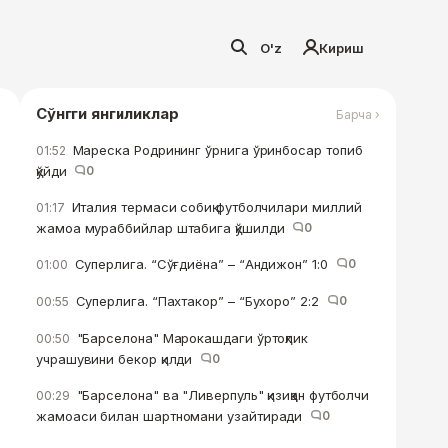
O'z
Кириш
Сўнгги янгиликлар
Барча ›
Мареска Родрининг ўрнига ўринбосар топиб
01:52
қўйди
0
Италия термаси собиқ футболчилари миллий
01:17
жамоа мураббийлар штабига қўшилди
0
Суперлига. “Сўғдиёна” – “Андижон” 1:0
0
01:00
Суперлига. “Пахтакор” – “Бухоро” 2:2
0
00:55
"Барселона" Марокашдаги ўртоқлик
00:50
учрашувини бекор қилди
0
"Барселона" ва "Ливерпуль" қизиққан футболчи
00:29
жамоаси билан шартномани узайтиради
0