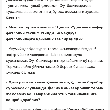
тушкунликка тушиб қолмадик. Футболчиларимиз
курашишда давом этяпти, бу эса ҳаммамизни хурсанд
қиляпти.
- Миллий терма жамоага "Динамо"дан икки нафар
футболчи таклиф этилди. Бу чақирув
футболчиларга қанчалик таъсир қилди?
- Умумий ҳисобда турли терма жамоаларга биздан 6
нафар ўйинчи чақирилган. Шахсан мен жуда
хурсандман. Футболчиларнинг ҳам кайфияти кўтарилди.
Термага лойиқ ўйинчи чиқариб берсак бундан фақат
хурсанд бўламиз.
- Ҳали расман эълон қилингани йўқ, лекин барибир
сўрамасак бўлмайди. Фабио Каннаваронинг терма
жамоамиз бош мураббийи этиб тайинланишига
қандай қарайсиз?
- Каннаваро футболчилик пайтида "Олтин тўп" олганини