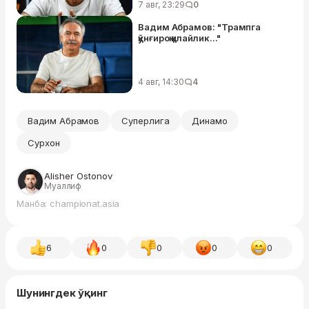
7 авг, 23:29
0
Вадим Абрамов: "Трампга
қўнғироқ қилайлик..."
4 авг, 14:30
4
Вадим Абрамов
Суперлига
Динамо
Сурхон
Alisher Ostonov
Муаллиф
Манба: championat.asia
6
0
0
0
0
Шунингдек ўқинг