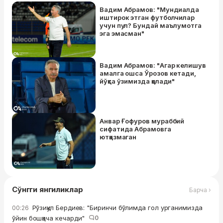
Вадим Абрамов: "Мундиалда
иштирок этган футболчилар
учун пул? Бундай маълумотга
эга эмасман"
Вадим Абрамов: "Агар келишув
амалга ошса Ўрозов кетади,
йўқса ўзимизда қолади"
Анвар Ғофуров мураббий
сифатида Абрамовга
ютқазмаган
Сўнгги янгиликлар
Барча ›
Рўзиқул Бердиев: "Биринчи бўлимда гол урганимизда
00:26
ўйин бошқача кечарди"
0