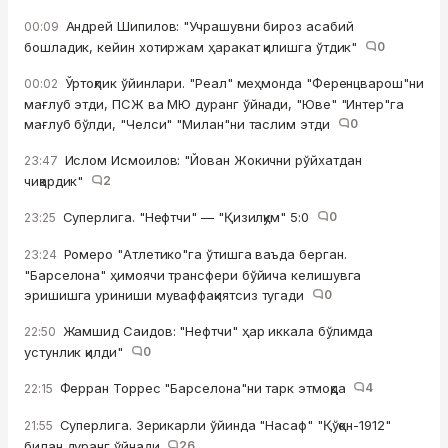
Андрей Шипилов: "Учрашувни бироз асабий
00:09
бошладик, кейин хотиржам ҳаракат қилишга ўтдик"
0
Ўртоқлик ўйинлари. "Реал" меҳмонда "Ференцварош"ни
00:02
мағлуб этди, ПСЖ ва МЮ дуранг ўйнади, "Юве" "Интер"га
мағлуб бўлди, "Челси" "Милан"ни таслим этди
0
Ислом Исмоилов: "Йован Жокични рўйхатдан
23:47
чиқардик"
2
Суперлига. "Нефтчи" — "Қизилқум" 5:0
0
23:25
Ромеро "Атлетико"га ўтишга ваъда берган.
23:24
"Барселона" ҳимоячи трансфери бўйича келишувга
эришишга уриниши муваффақиятсиз тугади
0
Жамшид Саидов: "Нефтчи" ҳар иккала бўлимда
22:50
устунлик қилди"
0
Ферран Торрес "Барселона"ни тарк этмоқда
4
22:15
Суперлига. Зерикарли ўйинда "Насаф" "Қўқон-1912"
21:55
билан дуранг ўйнади
26