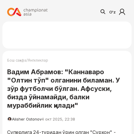
O'z
/
Бош саҳифа
Янгиликлар
Вадим Абрамов: "Каннаваро
"Олтин тўп" олганини биламан. У
зўр футболчи бўлган. Афсуски,
бизда ўйнамайди, балки
мураббийлик қилади"
Alisher Ostonov
4 окт 2025, 22:38
Суперлига 24-туридан ўрин олган "Сурхон" -