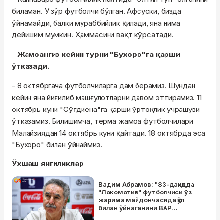
биламан. У зўр футболчи бўлган. Афсуски, бизда
ўйнамайди, балки мураббийлик қилади, яна нима
дейишим мумкин. Ҳаммасини вақт кўрсатади.
- Жамоангиз кейин турни "Бухоро"га қарши
ўтказади.
- 8 октябргача футболчиларга дам берамиз. Шундан
кейин яна йиғилиб машғулотларни давом эттирамиз. 11
октябрь куни "Сўғдиёна"га қарши ўртоқлик учрашуви
ўтказамиз. Билишимча, терма жамоа футболчилари
Малайзиядан 14 октябрь куни қайтади. 18 октябрда эса
"Бухоро" билан ўйнаймиз.
Ўхшаш янгиликлар
Вадим Абрамов: "83-дақиқада
"Локомотив" футболчиси ўз
жарима майдончасида қўл
билан ўйнаганини ВАР
кўрмади"