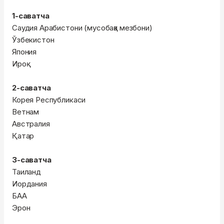
1-саватча
Саудия Арабистони (мусобақа мезбони)
Ўзбекистон
Япония
Ироқ
2-саватча
Корея Республикаси
Ветнам
Австралия
Қатар
3-саватча
Таиланд
Иордания
БАА
Эрон