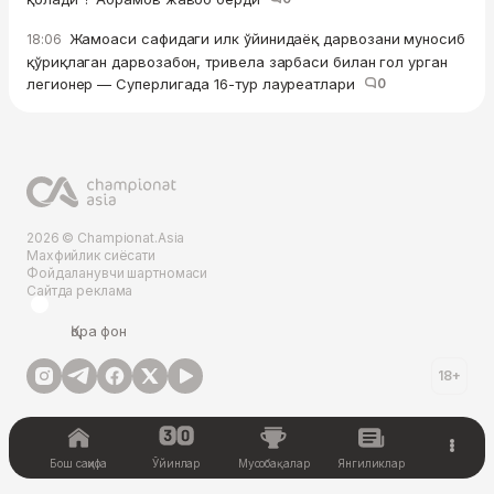
Жамоаси сафидаги илк ўйинидаёқ дарвозани муносиб
18:06
қўриқлаган дарвозабон, тривела зарбаси билан гол урган
легионер — Суперлигада 16-тур лауреатлари
0
2026 © Championat.Asia
Махфийлик сиёсати
Фойдаланувчи шартномаси
Сайтда реклама
Қора фон
18+
Бош саҳифа
Ўйинлар
Мусобақалар
Янгиликлар