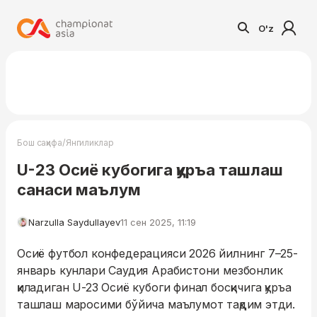
O'z
/
Бош саҳифа
Янгиликлар
U-23 Осиё кубогига қуръа ташлаш
санаси маълум
Narzulla Saydullayev
11 сен 2025, 11:19
Осиё футбол конфедерацияси 2026 йилнинг 7–25-
январь кунлари Саудия Арабистони мезбонлик
қиладиган U-23 Осиё кубоги финал босқичига қуръа
ташлаш маросими бўйича маълумот тақдим этди.