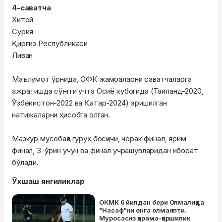
4-саватча
Хитой
Сурия
Қирғиз Республикаси
Ливан
Маълумот ўрнида, ОФК жамоаларни саватчаларга
ажратишда сўнгги учта Осиё кубогида (Таиланд-2020,
Ўзбекистон-2022 ва Қатар-2024) эришилган
натижаларни ҳисобга олган.
Мазкур мусобақа гуруҳ босқичи, чорак финал, ярим
финал, 3-ўрин учун ва финал учрашувларидан иборат
бўлади.
Ўхшаш янгиликлар
ОКМК 6 йилдан бери Олмалиқда
"Насаф"ни енга олмаяпти.
Муросасиз қарама-қаршилик