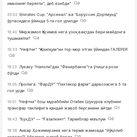
имконият беряпти", деб ёзибди"
0
Emirates Cup. “Арсенал” ва “Боруссия Дортмунд”
20:02
ўртасидаги ўйинда 5 та гол урилди
0
Миржамол Қосимов нега узоқ вақтдан бери майдонга
19:40
тушмаяпти?
4
"Нефтчи" "Қизилқум"ни тор-мор этган ўйиндан ГАЛЕРЕЯ
19:33
0
Лукаку "Наполи"дан "Фенербахче"га ўтишга рози
19:23
бўлди
0
Пролига. "ФарДУ" "Пахтакор фарм" дарвозасига 5 та
19:05
гол урди
0
"Нефтчи" бош мураббийи Отабек Шукуров клубнинг
19:01
трансфер таклифига қандай жавоб берганини айтди
1
"БухДУ" — "Ғазалкент". Таркиблар маълум
0
18:43
Анвар Ҳожимирзаев нега терма жамоада "йўқолиб
18:38
қолади"? Абрамов жавоб берди
0