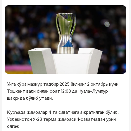
Унга кўра мазкур тадбир 2025 йилнинг 2 октябрь куни
Тошкент вақти билан соат 12:00 да Куала-Лумпур
шаҳрида бўлиб ўтади.
Қуръада жамоалар 4 та саватчага ажратилган бўлиб,
Ўзбекистон У-23 терма жамоаси 1-саватчадан ўрин
олган: