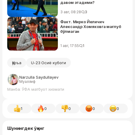
давом этадими?
3 авг, 08:28
3
Факт. Мирко Йеличич
Александр Хомяковга мағлуб
бўлмаган
1 авг, 17:55
1
Қуръа
U-23 Осиё кубоги
Narzulla Saydullayev
Муаллиф
Манба: ЎФА матбуот хизмати
1
0
0
0
0
Шунингдек ўқинг