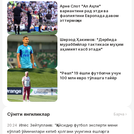
Арне Слот "Ал Аҳли"
вариантини рад этди ва
фаолиятини Европада давом
эттирмоқчи
Шерзод Ҳакимов: "Дербида
мураббийлар тактикаси муҳим
аҳамият касб этади"
"Реал" 19 ёшли футболчи учун
100 млн евро тўлашга тайёр
Сўнгги янгиликлар
Барча ›
Илёс Зейтуллаев: "Қайсидир футбол эксперти мени
20:24
кўплаб ўйинчилари кетиб қолгани учунгина ёшларга