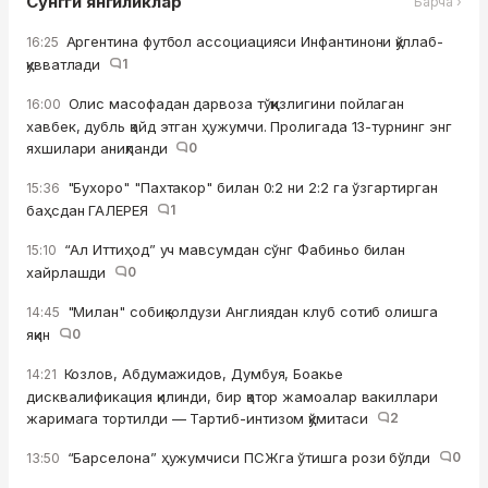
Сўнгги янгиликлар
Барча ›
Аргентина футбол ассоциацияси Инфантинони қўллаб-
16:25
қувватлади
1
Олис масофадан дарвоза тўққизлигини пойлаган
16:00
хавбек, дубль қайд этган ҳужумчи. Пролигада 13-турнинг энг
яхшилари аниқланди
0
"Бухоро" "Пахтакор" билан 0:2 ни 2:2 га ўзгартирган
15:36
баҳсдан ГАЛЕРЕЯ
1
“Ал Иттиҳод” уч мавсумдан сўнг Фабиньо билан
15:10
хайрлашди
0
"Милан" собиқ юлдузи Англиядан клуб сотиб олишга
14:45
яқин
0
Козлов, Абдумажидов, Думбуя, Боакье
14:21
дисквалификация қилинди, бир қатор жамоалар вакиллари
жаримага тортилди — Тартиб-интизом қўмитаси
2
“Барселона” ҳужумчиси ПСЖга ўтишга рози бўлди
0
13:50