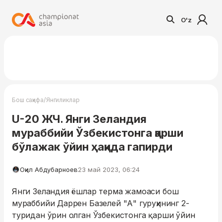
O'z
/
Бош саҳифа
Янгиликлар
U-20 ЖЧ. Янги Зеландия
мураббийи Ўзбекистонга қарши
бўлажак ўйин ҳақида гапирди
Оқил Абдубарноев
23 май 2023, 06:24
Янги Зеландия ёшлар терма жамоаси бош
мураббийи Даррен Базелей "А" гуруҳининг 2-
туридан ўрин олган Ўзбекистонга қарши ўйин