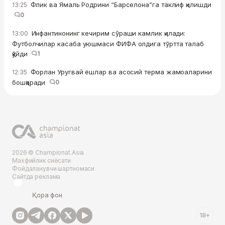
Флик ва Ямаль Родрини “Барселона”га таклиф қилишди
13:25
0
Инфантинонинг кечирим сўраши камлик қилади:
13:00
Футболчилар касаба уюшмаси ФИФА олдига тўртта талаб
қўйди
1
Форлан Уругвай ёшлар ва асосий терма жамоаларини
12:35
бошқаради
0
2026 © Championat.Asia
Махфийлик сиёсати
Фойдаланувчи шартномаси
Сайтда реклама
Қора фон
18+