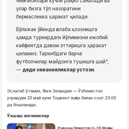
чемпионлари кучли рақиб саналади ва
улар бизга тўп назоратини
бермасликка ҳаракат қилади.
Бўлажак ўйинда ғалаба қозонишга
ҳамда турнирдаги йўлимизни ижобий
кайфиятда давом эттиришга ҳаракат
қиламиз. Таркибдаги барча
футболчилар майдонга тушишга шай",
—
деди океанияликлар устози
.
Эслатиб ўтамиз, Янги Зеландия — Ўзбекистон
учрашуви 23 май куни Тошкент вақти билан соат 23:00
да бошланади.
Ўхшаш янгиликлар
Равшан Эрматов U-20 Жаҳон