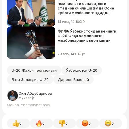
чемпионати санаси, янги
стадион очилиши ҳамда Осиё
кубоги мезбонлиги ҳақида
гапирди
14 июл, 14:10
0
ФИФА Ўзбекистондан кейинги
U-20 жаҳон чемпионати
мезбонларини эълон қилди
29 апр, 14:04
2
U-20 Жаҳон чемпионати
Ўзбекистон U-20
Янги Зеландия U-20
Даррен Базелей
Оқил Абдубарноев
Муаллиф
Манба: championat.asia
6
0
0
0
0