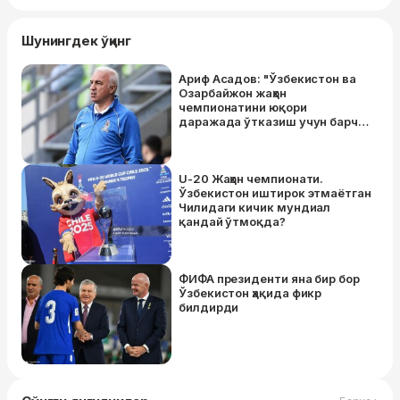
Шунингдек ўқинг
Ариф Асадов: "Ўзбекистон ва
Озарбайжон жаҳон
чемпионатини юқори
даражада ўтказиш учун барча
чораларни кўришига ишончим
комил"
U-20 Жаҳон чемпионати.
Ўзбекистон иштирок этмаётган
Чилидаги кичик мундиал
қандай ўтмоқда?
ФИФА президенти яна бир бор
Ўзбекистон ҳақида фикр
билдирди