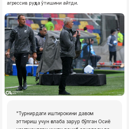
агрессив руҳда ўтишини айтди.
"Турнирдаги иштирокини давом
эттириш учун ғалаба зарур бўлган Осиё