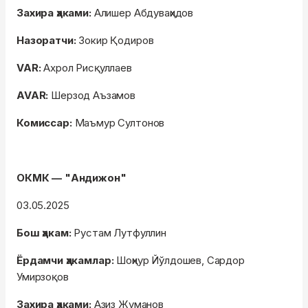
Захира ҳаками:
Алишер Абдуваҳидов
Назоратчи:
Зокир Қодиров
VAR:
Ахрол Рисқуллаев
AVAR:
Шерзод Аъзамов
Комиссар:
Маъмур Султонов
ОКМК — "Андижон"
03.05.2025
Бош ҳакам:
Рустам Лутфуллин
Ёрдамчи ҳакамлар:
Шоҳнур Йўлдошев, Сардор
Умирзоқов
Захира ҳаками:
Азиз Жуманов