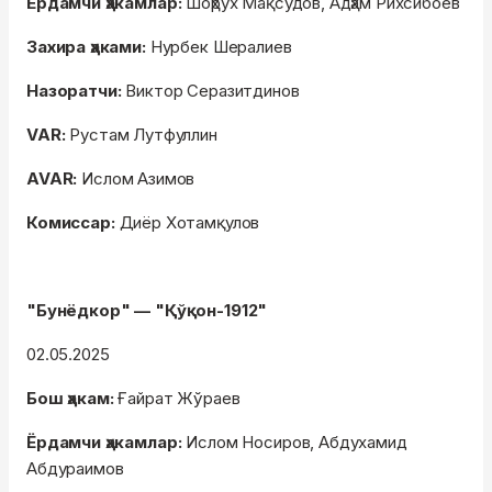
Ёрдамчи ҳакамлар:
Шоҳрух Мақсудов, Адҳам Рихсибоев
Захира ҳаками:
Нурбек Шералиев
Назоратчи:
Виктор Серазитдинов
VAR:
Рустам Лутфуллин
AVAR:
Ислом Азимов
Комиссар:
Диёр Хотамқулов
"Бунёдкор" — "Қўқон-1912"
02.05.2025
Бош ҳакам:
Ғайрат Жўраев
Ёрдамчи ҳакамлар:
Ислом Носиров, Абдухамид
Абдураимов