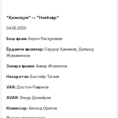
"Қизилқум" — "Навбаҳор"
04.05.2025
Бош ҳакам:
Ахрол Рисқуллаев
Ёрдамчи ҳакамлар:
Сардор Ҳакимов, Дилшод
Жуманиезов
Захира ҳаками:
Анвар Исмоилов
Назоратчи:
Бахтиёр Тагаев
VAR:
Достон Раҳмонов
AVAR:
Элнур Дониёров
Комиссар:
Бекзод Орипов