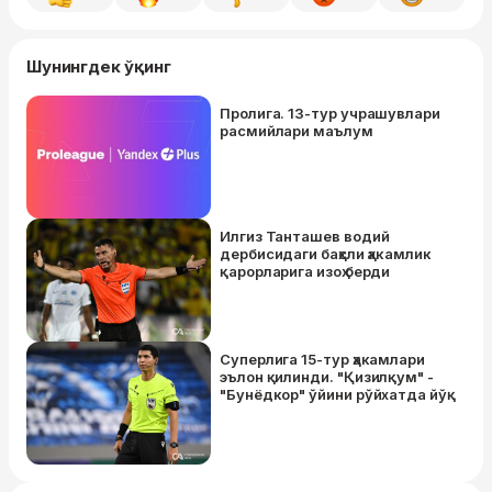
Шунингдек ўқинг
Пролига. 13-тур учрашувлари
расмийлари маълум
Илгиз Танташев водий
дербисидаги баҳсли ҳакамлик
қарорларига изоҳ берди
Суперлига 15-тур ҳакамлари
эълон қилинди. "Қизилқум" -
"Бунёдкор" ўйини рўйхатда йўқ