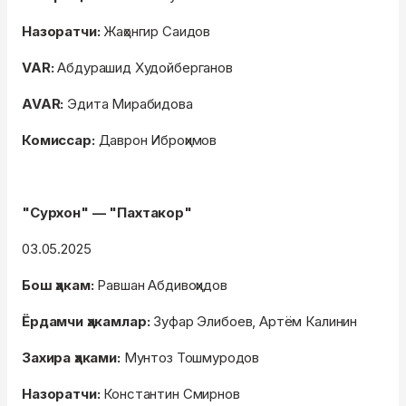
Назоратчи:
Жаҳонгир Саидов
VAR:
Абдурашид Худойберганов
AVAR:
Эдита Мирабидова
Комиссар:
Даврон Иброҳимов
"Сурхон" — "Пахтакор"
03.05.2025
Бош ҳакам:
Равшан Абдивоҳидов
Ёрдамчи ҳакамлар:
Зуфар Элибоев, Артём Калинин
Захира ҳаками:
Мунтоз Тошмуродов
Назоратчи:
Константин Смирнов