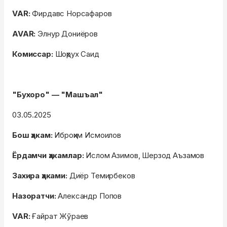
VAR:
Фирдавс Норсафаров
AVAR:
Элнур Дониёров
Комиссар:
Шоҳрух Саид
"Бухоро" — "Машъал"
03.05.2025
Бош ҳакам:
Иброҳим Исмоилов
Ёрдамчи ҳакамлар:
Ислом Азимов, Шерзод Аъзамов
Захира ҳаками:
Диёр Темирбеков
Назоратчи:
Александр Попов
VAR:
Ғайрат Жўраев