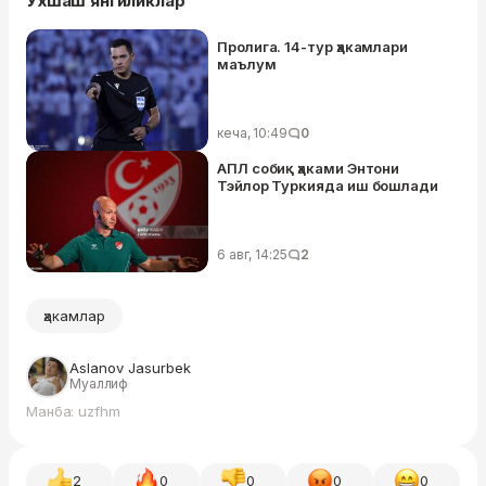
Ўхшаш янгиликлар
Пролига. 14-тур ҳакамлари
маълум
кеча, 10:49
0
АПЛ собиқ ҳаками Энтони
Тэйлор Туркияда иш бошлади
6 авг, 14:25
2
ҳакамлар
Aslanov Jasurbek
Муаллиф
Манба: uzfhm
2
0
0
0
0