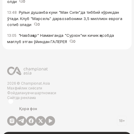
олди
0
Рульи душанба куни "Ман Сити"да тиббий кўрикдан
13:48
ўтади. Клуб "Марсель” дарвозабонини 3,5 миллион еврога
сотиб олади
0
"Навбаҳор" Наманганда "Сурхон"ни кичик ҳисобда
13:05
мағлуб этган ўйиндан ГАЛЕРЕЯ
0
2026 © Championat.Asia
Махфийлик сиёсати
Фойдаланувчи шартномаси
Сайтда реклама
Қора фон
18+