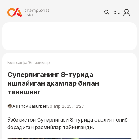
O'z
/
Бош саҳифа
Янгиликлар
Суперлиганинг 8-турида
ишлайиган ҳакамлар билан
танишинг
Aslanov Jasurbek
30 апр 2025, 12:27
Ўзбекистон Суперлигаси 8-турида фаолият олиб
борадиган расмийлар тайинланди.