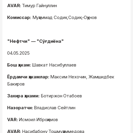
AVAR:
Тимур Гайнуллин
Комиссар:
Муҳаммад Содиқ Содиқ-Оҳунов
"Нефтчи" — "Сўғдиёна"
04.05.2025
Бош ҳакам:
Шавкат Насибуллаев
Ёрдамчи ҳакамлар:
Максим Нехочин, Жамшидбек
Бакиров
Захира ҳаками:
Ботиржон Отабоев
Назоратчи:
Владислав Сейтлин
VAR:
Исмоил Иброҳимов
AVAR:
Насибабону Тошмуҳаммедова