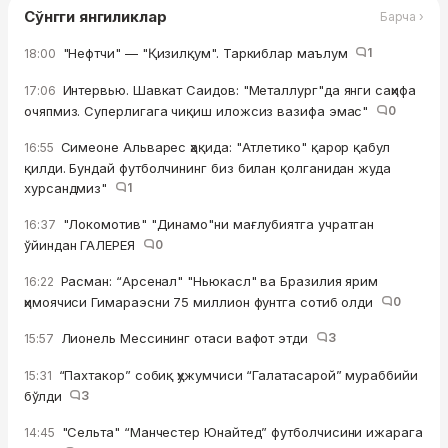
Сўнгги янгиликлар
Барча ›
"Нефтчи" — "Қизилқум". Таркиблар маълум
1
18:00
Интервью. Шавкат Саидов: "Металлург"да янги саҳифа
17:06
очяпмиз. Суперлигага чиқиш иложсиз вазифа эмас"
0
Симеоне Альварес ҳақида: "Атлетико" қарор қабул
16:55
қилди. Бундай футболчининг биз билан қолганидан жуда
хурсандмиз"
1
"Локомотив" "Динамо"ни мағлубиятга учратган
16:37
ўйиндан ГАЛЕРЕЯ
0
Расман: “Арсенал" "Ньюкасл" ва Бразилия ярим
16:22
ҳимоячиси Гимараэсни 75 миллион фунтга сотиб олди
0
Лионель Мессининг отаси вафот этди
3
15:57
“Пахтакор” собиқ ҳужумчиси “Галатасарой” мураббийи
15:31
бўлди
3
"Сельта" “Манчестер Юнайтед” футболчисини ижарага
14:45