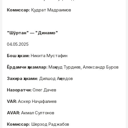
Комиссар:
Қудрат Мадраимов
"Шўртан" — "Динамо"
04.05.2025
Бош ҳакам:
Никита Мустафин
Ёрдамчи ҳакамлар:
Маҳмуд Турдиев, Александр Буров
Захира ҳаками:
Дилшод Аҳмедов
Назоратчи:
Олег Дачев
VAR:
Аскер Наҷафалиев
AVAR:
Акмал Султонов
Комиссар:
Шерзод Раджабов