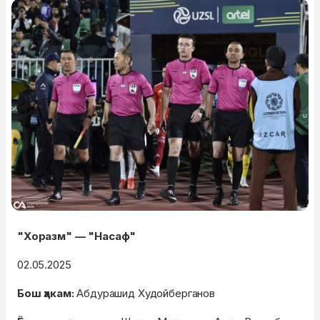
"Хоразм" — "Насаф"
02.05.2025
Бош ҳакам:
Абдурашид Худойберганов