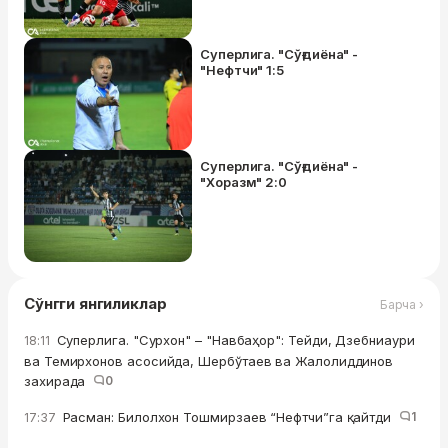
Суперлига. "Сўғдиёна" -
"Нефтчи" 1:5
Суперлига. "Сўғдиёна" -
"Хоразм" 2:0
Сўнгги янгиликлар
Барча ›
Суперлига. "Сурхон" – "Навбаҳор": Тейди, Дзебниаури
18:11
ва Темирхонов асосийда, Шербўтаев ва Жалолиддинов
захирада
0
Расман: Билолхон Тошмирзаев “Нефтчи”га қайтди
1
17:37