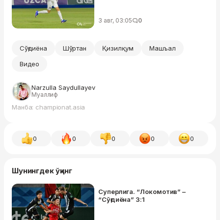
3 авг, 03:05
0
Сўғдиёна
Шўртан
Қизилқум
Машъал
Видео
Narzulla Saydullayev
Муаллиф
Манба: championat.asia
0
0
0
0
0
Шунингдек ўқинг
Суперлига. “Локомотив” –
“Сўғдиёна” 3:1