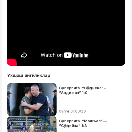
Ўхшаш янгиликлар
Суперлига. “Сўғдиёна” –
“Андижон” 1:0
бугун, 01:00
0
Суперлига. “Машъал” —
“Сўғдиёна” 1:3