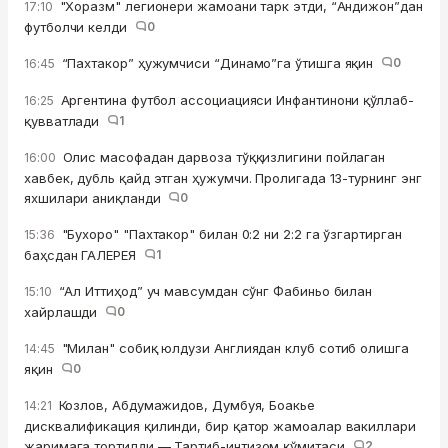
"Хоразм" легионери жамоани тарк этди, “Андижон”дан
17:10
футболчи келди
0
“Пахтакор” ҳужумчиси “Динамо”га ўтишга яқин
0
16:45
Аргентина футбол ассоциацияси Инфантинони қўллаб-
16:25
қувватлади
1
Олис масофадан дарвоза тўққизлигини пойлаган
16:00
хавбек, дубль қайд этган ҳужумчи. Пролигада 13-турнинг энг
яхшилари аниқланди
0
"Бухоро" "Пахтакор" билан 0:2 ни 2:2 га ўзгартирган
15:36
баҳсдан ГАЛЕРЕЯ
1
“Ал Иттиҳод” уч мавсумдан сўнг Фабиньо билан
15:10
хайрлашди
0
"Милан" собиқ юлдузи Англиядан клуб сотиб олишга
14:45
яқин
0
Козлов, Абдумажидов, Думбуя, Боакье
14:21
дисквалификация қилинди, бир қатор жамоалар вакиллари
жаримага тортилди — Тартиб-интизом қўмитаси
2