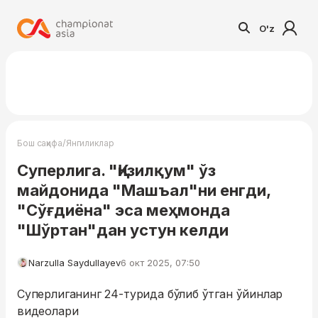
O'z
/
Бош саҳифа
Янгиликлар
Суперлига. "Қизилқум" ўз
майдонида "Машъал"ни енгди,
"Сўғдиёна" эса меҳмонда
"Шўртан"дан устун келди
Narzulla Saydullayev
6 окт 2025, 07:50
Суперлиганинг 24-турида бўлиб ўтган ўйинлар
видеолари