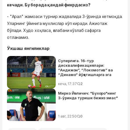
кечади. Бу борада қандай фикрдасиз?
- "Арал" жамоаси турнир жадвалида 3-ўринда кетмоқда.
Уларнинг ўйинига мухлислар кўп киради. Ажиотаж
бўлади. Худо хоҳласа, ғалабани кўзлаб сафарга
отланамиз.
Ўхшаш янгиликлар
Суперлига. 16-тур
дисквалификациялари:
“Андижон”, “Локомотив” ва
“Динамо” йўқотишларга эга
кеча, 17:37
2
Мирко Йеличич: "Бухоро"нинг
3-ўринда туриши бежиз эмас"
1 авг, 22:50
0