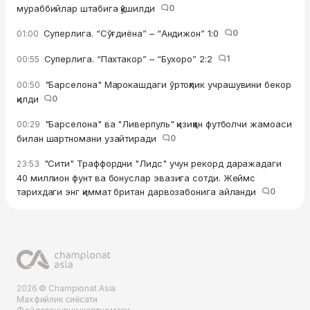
мураббийлар штабига қўшилди
0
Суперлига. “Сўғдиёна” – “Андижон” 1:0
0
01:00
Суперлига. “Пахтакор” – “Бухоро” 2:2
1
00:55
"Барселона" Марокашдаги ўртоқлик учрашувини бекор
00:50
қилди
0
"Барселона" ва "Ливерпуль" қизиққан футболчи жамоаси
00:29
билан шартномани узайтиради
0
"Сити" Траффордни "Лидс" учун рекорд даражадаги
23:53
40 миллион фунт ва бонуслар эвазига сотди. Жеймс
тарихдаги энг қиммат британ дарвозабонига айланди
0
2026 © Championat.Asia
Махфийлик сиёсати