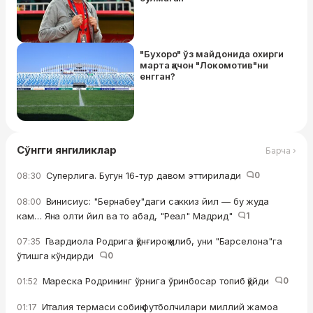
"Бухоро" ўз майдонида охирги
марта қачон "Локомотив"ни
енгган?
Сўнгги янгиликлар
Барча ›
Суперлига. Бугун 16-тур давом эттирилади
0
08:30
Винисиус: "Бернабеу"даги саккиз йил — бу жуда
08:00
кам… Яна олти йил ва то абад, "Реал" Мадрид"
1
Гвардиола Родрига қўнғироқ қилиб, уни "Барселона"га
07:35
ўтишга кўндирди
0
Мареска Родрининг ўрнига ўринбосар топиб қўйди
0
01:52
Италия термаси собиқ футболчилари миллий жамоа
01:17