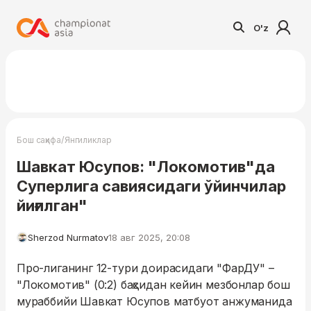
O'z
/
Бош саҳифа
Янгиликлар
Шавкат Юсупов: "Локомотив"да
Суперлига савиясидаги ўйинчилар
йиғилган"
Sherzod Nurmatov
18 авг 2025, 20:08
Про-лиганинг 12-тури доирасидаги "ФарДУ" –
"Локомотив" (0:2) баҳсидан кейин мезбонлар бош
мураббийи Шавкат Юсупов матбуот анжуманида