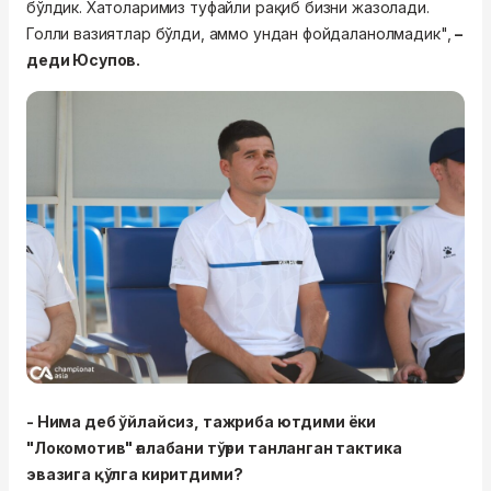
бўлдик. Хатоларимиз туфайли рақиб бизни жазолади.
Голли вазиятлар бўлди, аммо ундан фойдаланолмадик",
–
деди Юсупов.
- Нима деб ўйлайсиз, тажриба ютдими ёки
"Локомотив" ғалабани тўғри танланган тактика
эвазига қўлга киритдими?