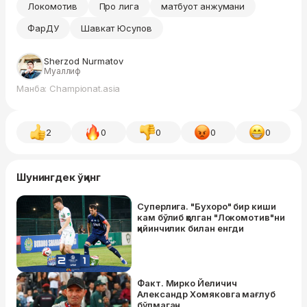
Локомотив
Про лига
матбуот анжумани
ФарДУ
Шавкат Юсупов
Sherzod Nurmatov
Муаллиф
Манба: Championat.asia
2
0
0
0
0
Шунингдек ўқинг
Суперлига. "Бухоро" бир киши
кам бўлиб қолган "Локомотив"ни
қийинчилик билан енгди
Факт. Мирко Йеличич
Александр Хомяковга мағлуб
бўлмаган