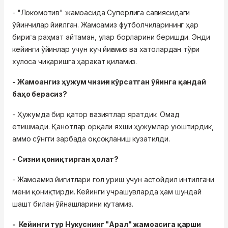
- "Локомотив" жамоасида Суперлига савиясидаги
ўйинчилар йиғилган. Жамоамиз футболчиларининг ҳар
бирига раҳмат айтаман, улар борларини беришди. Энди
кейинги ўйинлар учун куч йиғамиз ва хатолардан тўғри
хулоса чиқаришга ҳаракат қиламиз.
- Жамоангиз ҳужум чизиғи кўрсатган ўйинга қандай
баҳо берасиз?
- Ҳужумда бир қатор вазиятлар яратдик. Омад
етишмади. Қанотлар орқали яхши ҳужумлар уюштирдик,
аммо сўнгги зарбада оқсоқланиш кузатилди.
- Сизни қониқтирган ҳолат?
- Жамоамиз йигитлари гол уриш учун астойдил интилгани
мени қониқтирди. Кейинги учрашувларда ҳам шундай
шашт билан ўйнашларини кутамиз.
- Кейинги тур Нукуснинг "Арал" жамоасига қарши