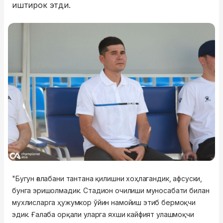
иштирок этди.
"Бугун ғалабани тантана қилишни хоҳлагандик, афсуски,
бунга эришолмадик. Стадион очилиши муносабати билан
мухлисларга ҳужумкор ўйин намойиш этиб бермоқчи
эдик. Ғалаба орқали уларга яхши кайфият улашмоқчи