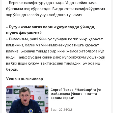
- Биринчи вазифа гуруҳдан чиқиш. Ундан кейин нима
бўлишини вақт кўрсатади. Бизда катта вазифа йўқ, лекин
ҳар ўйинда ғалаба учун майдонга тушамиз.
- Бугун жамоангиз қарши ҳужумларда ўйнади,
шунга фикрингиз?
- Биласизми, рақиб ўйин услубидан келиб чиқиб ҳаракат
қилмаймиз, балки ўз ўйинимизни кўрсатишга ҳаракат
қиламиз. Биринчи таймда ҳар икки жамоа хатоларга йўл
қўйди. Танаффусдан кейин рақиб кўпроқ ҳужум уюштирди
ва биз қарши ҳужум тактикасини танладик. Бу эса иш
берди.
Ўхшаш янгиликлар
Сергей Токов: "Навбаҳор"га ўз
майдонида ўйнагани катта
ёрдам берди"
2 авг, 22:24
2