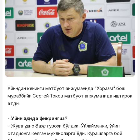
Ўйиндан кейинги матбуот анжуманида "Хоразм" бош
мураббийи Сергей Токов матбуот анжуманида иштирок
этди.
- Ўйин ҳақида фикрингиз?
- Жуда қувноқ баҳс гувоҳи бўлдик. Ўйлайманки, ўйин
стадионга келган мухлисларга ёқди. Курашларга бой