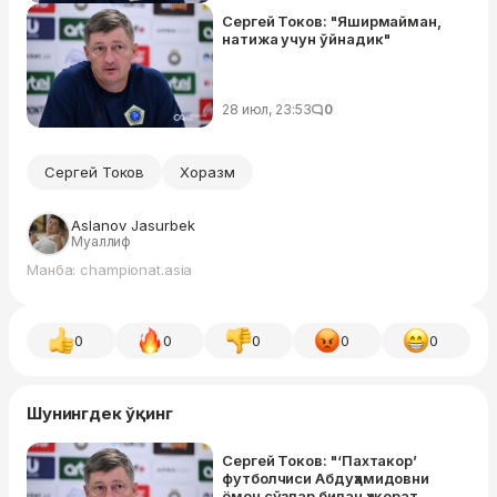
Сергей Токов: "Яширмайман,
натижа учун ўйнадик"
28 июл, 23:53
0
Сергей Токов
Хоразм
Aslanov Jasurbek
Муаллиф
Манба: championat.asia
0
0
0
0
0
Шунингдек ўқинг
Сергей Токов: "‘Пахтакор’
футболчиси Абдуҳамидовни
ёмон сўзлар билан ҳақорат