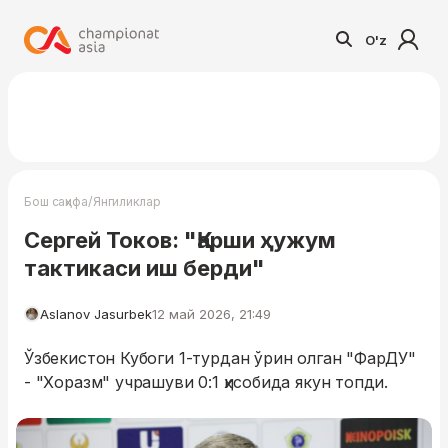
O'z
/
Бош саҳифа
Янгиликлар
Сергей Токов: "Қарши ҳужум
тактикаси иш берди"
Aslanov Jasurbek
12 май 2026, 21:49
Ўзбекистон Кубоги 1-турдан ўрин олган "ФарДУ"
- "Хоразм" учрашуви 0:1 ҳисобида якун топди.