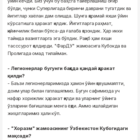
ўйин кечди. Биз учун бу баҳсга тайёрлашниш оғир
бўлди, чунки Суперлигада биринчи даврани тугатдик ва
йигитлар хаёлан дам олишда. Шунга қарамай яхши ўйин
кўрсатишга ҳаракат қилдик. Йигитларга раҳмат,
қийинчилик билан бўлса-да ғалаба қозондик. Ҳар икки
таймда вазиятларга эга бўлдик. Рақиб ҳам яхши
тасссурот қолдирди. "ФарДУ" жамоасига Кубокда ва
Пролигада омад тилайман.
- Легионерлар бугунги баҳсда қандай ҳаракат
қилди?
- Баъзи легионерларимизда ҳамон ўйин қовушмаяпти,
доим улар билан гаплашяпмиз. Бугун сафимизда уч
нафар хорижлик ҳаракат қилди ва уларнинг ўйинга
ўзларини бағишлаши менга ёқди. Аммо ишлайдиган
жиҳатларимиз ҳали кўп.
- "Хоразм" жамоасининг Ўзбекистон Кубогидаги
мақсади?