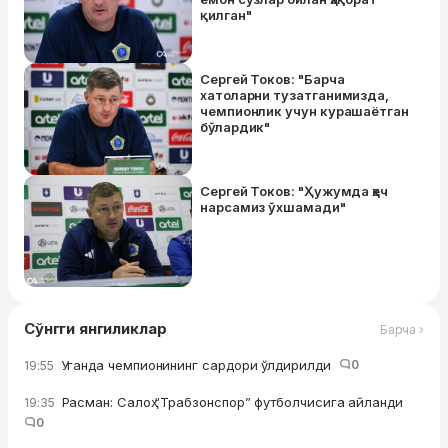
қилган"
Сергей Токов: "Барча
хатоларни тузатганимизда,
чемпионлик учун курашаётган
бўлардик"
Сергей Токов: "Ҳужумда ҳеч
нарсамиз ўхшамади"
Сўнгги янгиликлар
Барча ›
Уганда чемпионининг сардори ўлдирилди
0
19:55
Расман: Салоҳ “Трабзонспор” футболчисига айланди
19:35
0