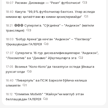
Расман: Диоманде — “Реал” футболчиси!
3
19:07
Какута: “99,9% футболчилар бахтсиз. Улар аслида
18:40
нимани ҳис қилаётгани ҳеч кимни қизиқтирмайди”
1
🔴🔴🔴 Суперлига. "Сўғдиёна" – "Андижон" (матнли
18:21
трансляция)
3
“Бобур Арена”да кечган “Андижон” – “Пахтакор”
18:03
тўқнашувидан ГАЛЕРЕЯ
0
Суперлига. 16-тур дисквалификациялари: “Андижон”,
17:37
“Локомотив” ва “Динамо” йўқотишларга эга
2
Возинья “Коло-Коло”да тахаллуси остида ўйнашга
17:05
рухсат олди
0
“Ливерпуль” ва ПСЖ Барколя бўйича келиша
16:40
олмаяпти
1
"Олимпик МобиУз" "Жайхун"ни мағлуб этган
16:12
беллашувдан ГАЛЕРЕЯ
0