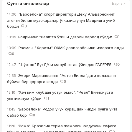
Сўнгги янгиликлар
Барча ›
“Барселона” спорт директори Деку Альвареснинг
14:00
агенти билан музокаралар ўтказиш учун Мадридга учиб
борди
0
Родрининг “Реал”га ўтиши деярли барбод бўлди!
1
13:35
Расман: "Хоразм" ОКМК дарвозабонини ижарага олди
13:09
0
"Шўртан" БухДУни мағлуб этган ўйиндан ГАЛЕРЕЯ
0
12:47
Эмери Мартинеснинг “Астон Вилла”даги келажаги
12:35
бўйича бир қарорга келди
0
“Ҳеч ким клубдан устун эмас”: “Реал” Винисиусга
12:10
ультиматум қўйди
1
“Барселона” Родри учун курашдан чиқди: бунга учта
11:45
сабаб бор
0
"Рома" Бразилия терма жамоаси юлдузини сафига
11:20
қўшиб олмоқчи — у "Реал"дан кетишни хоҳламоқда
2