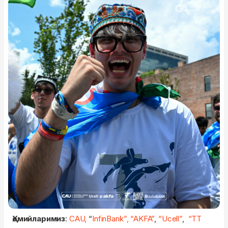
Ҳомийларимиз
:
CAU,
“
InfinBank”,
“AKFA”
,
“Ucell”
,
“TT