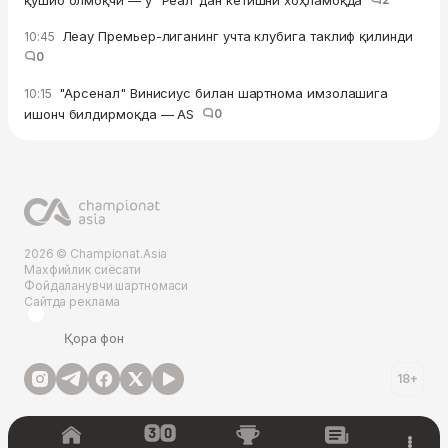
Леау Премьер-лиганинг учта клубига таклиф қилинди
10:45
0
"Арсенал" Винисиус билан шартнома имзолашига
10:15
ишонч билдирмоқда — AS
0
2026 © Championat.Asia
Махфийлик сиёсати
Фойдаланувчи шартномаси
Сайтда реклама
Қора фон
18+