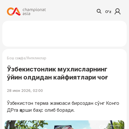
O'z
/
Бош саҳифа
Янгиликлар
Ўзбекистонлик мухлисларнинг
ўйин олдидан кайфиятлари чоғ
28 июн 2026, 02:00
Ўзбекистон терма жамоаси бироздан сўнг Конго
ДРга қарши баҳс олиб боради.