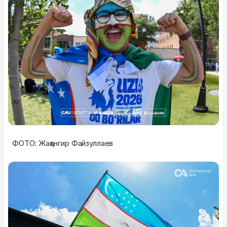
ФОТО: Жаҳонгир Файзуллаев