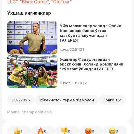
LLC”
,
“Black Cofee”
,
“OfoTour”
Ўхшаш янгиликлар
ЎФА мажлислар залида Фабио
Каннаваро билан ўтган
матбуот анжуманидан
ГАЛЕРЕЯ
кеча, 20:51
1
Жаҳонгир Файзуллаевдан
эксклюзив: Холанд Бразилияни
"кўмган" ўйиндан ГАЛЕРЕЯ
6 июл, 18:31
2
ЖЧ-2026
Ўзбекистон терма жамоаси
Конго ДР
Манба: championat.asia
1
0
0
0
0