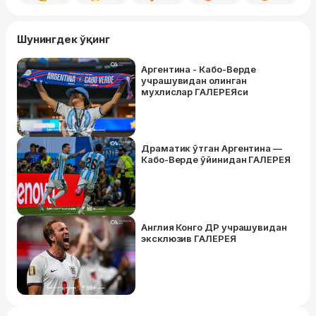
Шунингдек ўқинг
Аргентина - Кабо-Верде
учрашувидан олинган
мухлислар ГАЛEРEЯси
Драматик ўтган Аргентина —
Кабо-Верде ўйинидан ГАЛЕРЕЯ
Англия Конго ДР учрашувидан
эксклюзив ГАЛЕРЕЯ