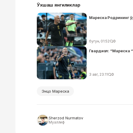
Ўхшаш янгиликлар
Мареска Родрининг ўр
бугун, 01:52
0
Гвардиол: “Мареска 
3 авг, 23:11
0
Энцо Мареска
Sherzod Nurmatov
Муаллиф