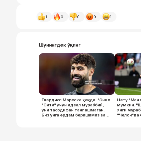
1
0
0
0
1
Шунингдек ўқинг
Гвардиол Мареска ҳақида: "Энцо
Нету "Ман 
"Сити" учун идеал мураббий,
мумкин. "
уни тасодифан танлашмаган.
янги мураб
Биз унга ёрдам беришимиз ва
"Челси"да 
янги ғояларга мослашишимиз
керак — бу вақт талаб қилади"