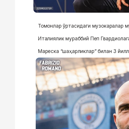
Томонлар ўртасидаги музокаралар му
Италиялик мураббий Пеп Гвардиолага
Мареска “шаҳарликлар” билан 3 йил