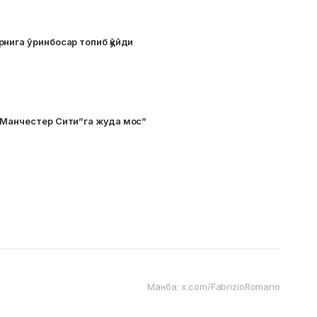
нига ўринбосар топиб қўйди
“Манчестер Сити”га жуда мос”
Манба: x.com/FabrizioRomano