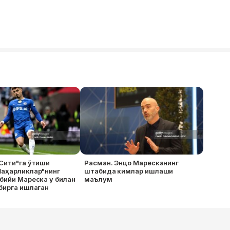
Сити"га ўтиши
Расман. Энцо Маресканинг
Шаҳарликлар"нинг
штабида кимлар ишлаши
бийи Мареска у билан
маълум
бирга ишлаган