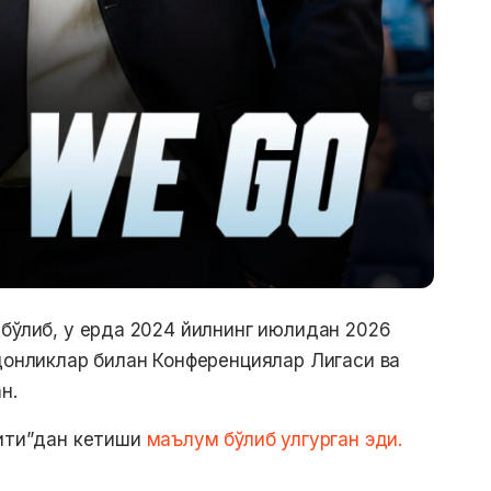
 бўлиб, у ерда 2024 йилнинг июлидан 2026
ндонликлар билан Конференциялар Лигаси ва
н.
Сити”дан кетиши
маълум бўлиб улгурган эди.