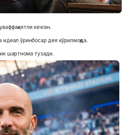
ваффақиятли кечган.
 идеал ўринбосар дея кўрилмоқда.
лик шартнома тузади.