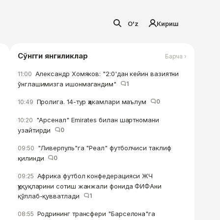
O'z
Кириш
Сўнгги янгиликлар
Барча ›
Александр Хомяков: "2:0'дан кейин вазиятни
11:00
ўнглашимизга ишонмагандим"
1
Пролига. 14-тур ҳакамлари маълум
0
10:49
"Арсенал" Emirates билан шартномани
10:20
узайтирди
0
"Ливерпуль"га "Реал" футболчиси таклиф
09:50
қилинди
0
Африка футбол конфедерацияси ЖЧ
09:25
ҳуқуқларини сотиш жанжали фонида ФИФАни
қўллаб-қувватлади
1
Родрининг трансфери "Барселона"га
08:55