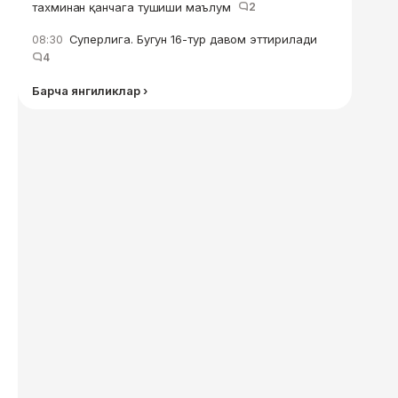
тахминан қанчага тушиши маълум
2
Суперлига. Бугун 16-тур давом эттирилади
08:30
4
Барча янгиликлар ›