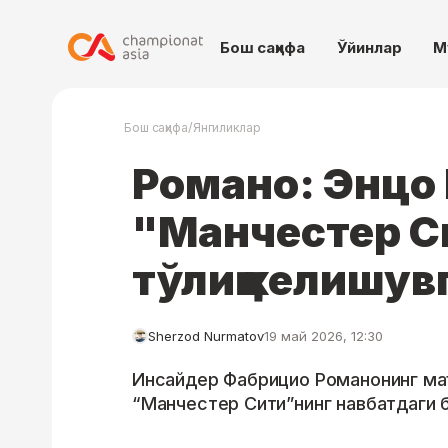
Бош саҳифа
Ўйинлар
М
/
Бош саҳифа
Янгиликлар
Романо: Энцо
"Манчестер С
тўлиқ келишув
Sherzod Nurmatov
19 май 2026, 12:30
Инсайдер Фабрицио Романонинг ма
“Манчестер Сити”нинг навбатдаги б