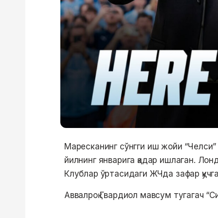
Маресканинг сўнгги иш жойи “Челси”
йилнинг январига қадар ишлаган. Ло
Клублар ўртасидаги ЖЧда зафар қучга
Аввалроқ Гвардиол мавсум тугагач “