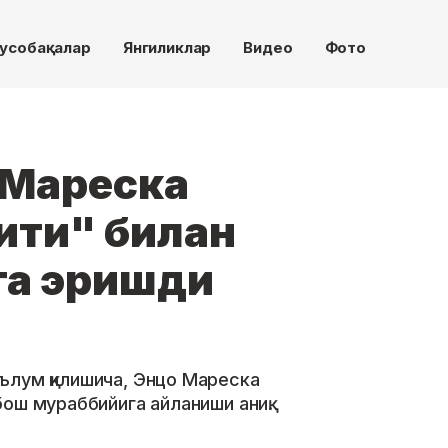
усобақалар
Янгиликлар
Видео
Фото
 Мареска
ити" билан
га эришди
ълум қилишича, Энцо Мареска
ош мураббийига айланиши аниқ.