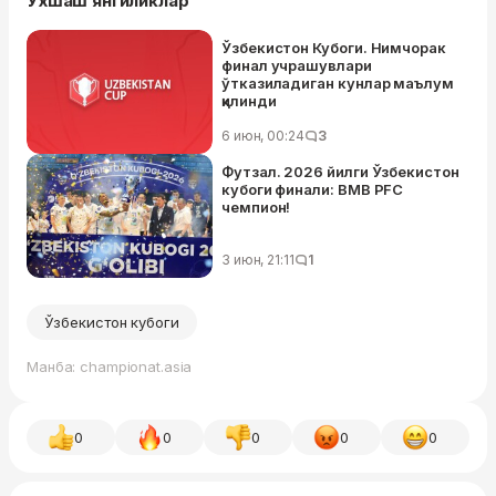
Ўхшаш янгиликлар
Ўзбекистон Кубоги. Нимчорак
финал учрашувлари
ўтказиладиган кунлар маълум
қилинди
6 июн, 00:24
3
Футзал. 2026 йилги Ўзбекистон
кубоги финали: BMB PFC
чемпион!
3 июн, 21:11
1
Ўзбекистон кубоги
Манба: championat.asia
0
0
0
0
0