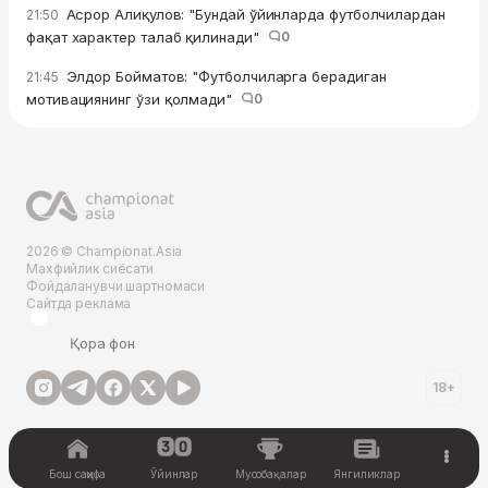
Асрор Алиқулов: "Бундай ўйинларда футболчилардан
21:50
фақат характер талаб қилинади"
0
Элдор Бойматов: "Футболчиларга берадиган
21:45
мотивациянинг ўзи қолмади"
0
2026 © Championat.Asia
Махфийлик сиёсати
Фойдаланувчи шартномаси
Сайтда реклама
Қора фон
18+
Бош саҳифа
Ўйинлар
Мусобақалар
Янгиликлар