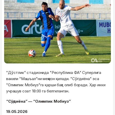
"Дўстлик" стадионида "Республика ФА" Суперлига
вакили "Машъал"ни меҳмон қилади. "Сўғдиёна" эса
"Олимпик Мобиуз"га қарши баҳс олиб боради. Ҳар икки
учрашув соат 18:00 га белгиланган.
“Сўғдиёна” — “Олимпик Мобиуз”
19.05.2026