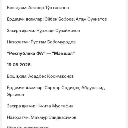
Бош ҳакам: Алишер Тўхтасинов
Ёрдамчи ҳакамлар: Ойбек Бобоев, Атҳам Суннатов
Захира ҳаками: Нуржаҳон Сулаймонов
Назоратчи: Рустам Бобомуродов
“Республика ФА” — “Маъшал”
19.05.2026
Бош ҳакам: Асадбек Қосимжонов
Ёрдамчи ҳакамлар: Сардор Содиқов, Абдурашид
Эркинов
Захира ҳаками: Никита Мустафин
Назоратчи: Маъмур Саидкасимов