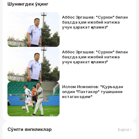
Шунингдек ўқинг
Аббос Эргашев: "Сурхон" билан
баҳсда ҳам ижобий натижа
учун ҳаракат қиламиз"
Аббос Эргашев: "Сурхон" билан
баҳсда ҳам ижобий натижа
учун ҳаракат қиламиз"
Ислом Исмоилов: "Қуръадан
олдин "Пахтакор" тушишини
истаган эдим"
Сўнгги янгиликлар
Барча ›