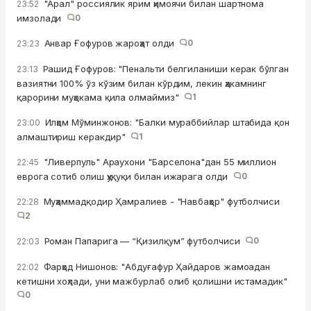
"Арал" россиялик ярим ҳимоячи билан шартнома
23:52
имзолади
0
Анвар Ғофуров жароҳат олди
0
23:23
Рашид Ғофуров: "Пенальти белгиланиши керак бўлган
23:13
вазиятни 100% ўз кўзим билан кўрдим, лекин ҳакамнинг
қарорини муҳокама қила олмаймиз"
1
Илҳом Мўминжонов: "Балки мураббийлар штабида қон
23:00
алмаштириш керакдир"
1
"Ливерпуль" Араухони "Барселона"дан 55 миллион
22:45
еврога сотиб олиш ҳуқуқи билан ижарага олди
0
Муҳаммадқодир Ҳамралиев - "Навбаҳор" футболчиси
22:28
2
Роман Папарига — “Қизилқум” футболчиси
0
22:03
Фарҳод Нишонов: "Абдуғафур Ҳайдаров жамоадан
22:02
кетишни хоҳлади, уни мажбурлаб олиб қолишни истамадик"
0