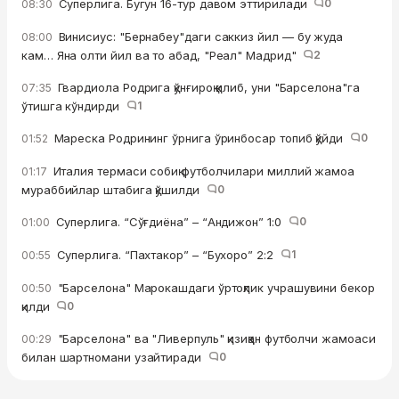
Суперлига. Бугун 16-тур давом эттирилади
0
08:30
Винисиус: "Бернабеу"даги саккиз йил — бу жуда
08:00
кам… Яна олти йил ва то абад, "Реал" Мадрид"
2
Гвардиола Родрига қўнғироқ қилиб, уни "Барселона"га
07:35
ўтишга кўндирди
1
Мареска Родрининг ўрнига ўринбосар топиб қўйди
0
01:52
Италия термаси собиқ футболчилари миллий жамоа
01:17
мураббийлар штабига қўшилди
0
Суперлига. “Сўғдиёна” – “Андижон” 1:0
0
01:00
Суперлига. “Пахтакор” – “Бухоро” 2:2
1
00:55
"Барселона" Марокашдаги ўртоқлик учрашувини бекор
00:50
қилди
0
"Барселона" ва "Ливерпуль" қизиққан футболчи жамоаси
00:29
билан шартномани узайтиради
0