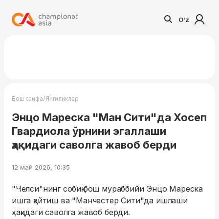
O'z
/
Бош саҳифа
Янгиликлар
Энцо Мареска "Ман Сити"да Хосеп
Гвардиола ўрнини эгаллаши
ҳақидаги саволга жавоб берди
12 май 2026, 10:35
"Челси"нинг собиқ бош мураббийи Энцо Мареска
ишга қайтиш ва "Манчестер Сити"да ишлаши
ҳақидаги саволга жавоб берди.