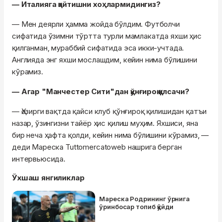
— Италияга қайтишни хоҳлармидингиз?
— Мен деярли ҳамма жойда бўлдим. Футболчи
сифатида ўзимни тўртта турли мамлакатда яхши ҳис
қилганман, мураббий сифатида эса икки-учтада.
Англияда энг яхши мослашдим, кейин нима бўлишини
кўрамиз.
— Агар "Манчестер Сити"дан қўнғироқ қилсачи?
— Ҳозирги вақтда қайси клуб қўнғироқ қилишидан қатъи
назар, ўзингизни тайёр ҳис қилиш муҳим. Яхшиси, яна
бир неча ҳафта қолди, кейин нима бўлишини кўрамиз, —
деди Мареска Tuttomercatoweb нашрига берган
интервьюсида.
Ўхшаш янгиликлар
Мареска Родрининг ўрнига
ўринбосар топиб қўйди