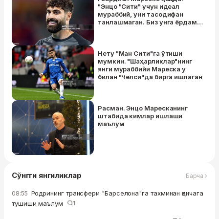
"Энцо "Сити" учун идеал
мураббий, уни тасодифан
танлашмаган. Биз унга ёрдам
беришимиз ва янги ғояларга
мослашишимиз керак — бу вақт
талаб қилади"
Нету "Ман Сити"га ўтиши
мумкин. "Шаҳарликлар"нинг
янги мураббийи Мареска у
билан "Челси"да бирга ишлаган
Расман. Энцо Маресканинг
штабида кимлар ишлаши
маълум
Сўнгги янгиликлар
Барча ›
Родрининг трансфери "Барселона"га тахминан қанчага
08:55
тушиши маълум
1