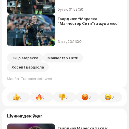
бугун, 01:52
0
Гвардиол: “Мареска
“Манчестер Сити”га жуда мос”
3 авг, 23:11
0
Энцо Мареска
Манчестер Сити
Хосеп Гвардиола
Манба: Tuttomercatoweb
0
0
0
0
0
Шунингдек ўқинг
Гвардиол Мареска ҳақида: