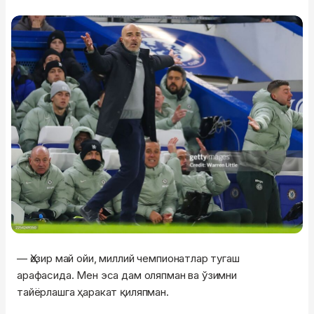
— Ҳозир май ойи, миллий чемпионатлар тугаш
арафасида. Мен эса дам оляпман ва ўзимни
тайёрлашга ҳаракат қиляпман.