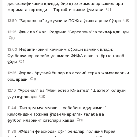
дисквалификация қилинди, бир қатор жамоалар вакиллари
жаримага тортилди — Тартиб-интизом қўмитаси
1
“Барселона” ҳужумчиси ПСЖга ўтишга рози бўлди
0
13:50
Флик ва Ямаль Родрини “Барселона”га таклиф қилишди
13:25
0
Инфантинонинг кечирим сўраши камлик қилади:
13:00
Футболчилар касаба уюшмаси ФИФА олдига тўртта талаб
қўйди
1
Форлан Уругвай ёшлар ва асосий терма жамоаларини
12:35
бошқаради
0
“Арсенал” ва “Манчестер Юнайтед” “Шахтёр” юлдузи
12:10
учун курашади
0
"Биз ҳам муаммонинг сабабини қидиряпмиз" –
11:44
Камолиддин Тожиев қўлдан чиқарилган ғалаба ва
футболчиларнинг хатолари ҳақида
11
ЖЧдаги фиаскодан сўнг рейдлар: полиция Корея
11:36