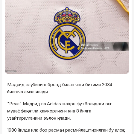
Мадрид клубининг бренд билан янги битими 2034
йилгача амал қилади.
"Реал" Мадрид ва Adidas жаҳон футболидаги энг
муваффақиятли ҳамкорликни яна 8 йилга
узайтирилганини эълон қилади.
1980 йилда илк бор расман расмийлаштирилган бу алоқа