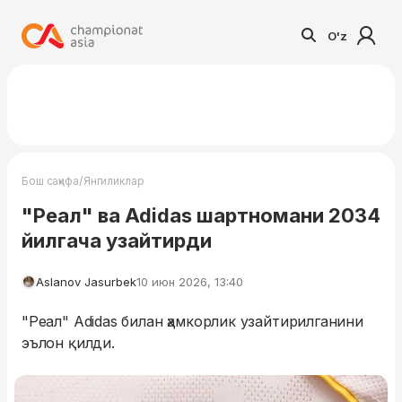
O'z
/
Бош саҳифа
Янгиликлар
"Реал" ва Adidas шартномани 2034
йилгача узайтирди
Aslanov Jasurbek
10 июн 2026, 13:40
"Реал" Adidas билан ҳамкорлик узайтирилганини
эълон қилди.