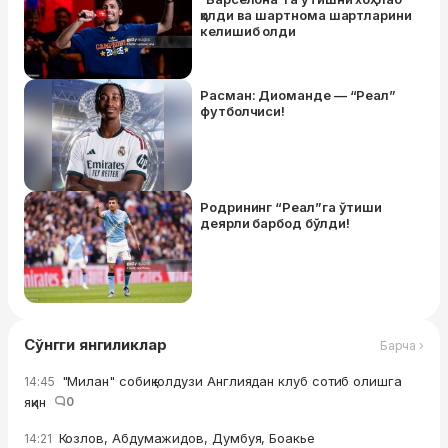
қолди ва шартнома шартларини
келишиб олди
Расман: Диоманде — “Реал”
футболчиси!
Родрининг “Реал”га ўтиши
деярли барбод бўлди!
Сўнгги янгиликлар
Барча ›
"Милан" собиқ юлдузи Англиядан клуб сотиб олишга
14:45
яқин
0
Козлов, Абдумажидов, Думбуя, Боакье
14:21