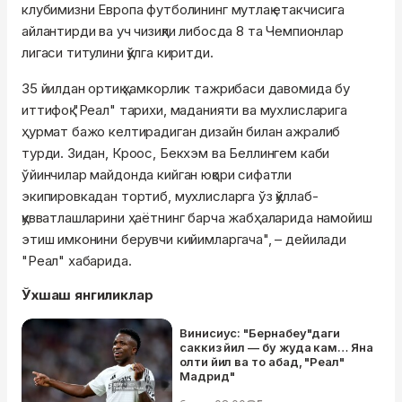
клубимизни Европа футболининг мутлақ етакчисига
айлантирди ва уч чизиқли либосда 8 та Чемпионлар
лигаси титулини қўлга киритди.
35 йилдан ортиқ ҳамкорлик тажрибаси давомида бу
иттифоқ "Реал" тарихи, маданияти ва мухлисларига
ҳурмат бажо келтирадиган дизайн билан ажралиб
турди. Зидан, Кроос, Бекхэм ва Беллингем каби
ўйинчилар майдонда кийган юқори сифатли
экипировкадан тортиб, мухлисларга ўз қўллаб-
қувватлашларини ҳаётнинг барча жабҳаларида намойиш
этиш имконини берувчи кийимларгача", – дейилади
"Реал" хабарида.
Ўхшаш янгиликлар
Винисиус: "Бернабеу"даги
саккиз йил — бу жуда кам… Яна
олти йил ва то абад, "Реал"
Мадрид"