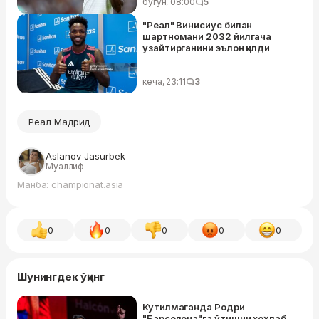
бугун, 08:00
5
"Реал" Винисиус билан
шартномани 2032 йилгача
узайтирганини эълон қилди
кеча, 23:11
3
Реал Мадрид
Aslanov Jasurbek
Муаллиф
Манба: championat.asia
0
0
0
0
0
Шунингдек ўқинг
Кутилмаганда Родри
"Барселона"га ўтишни хоҳлаб