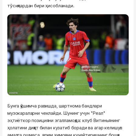
тўсиқлардан бири ҳисобланади.
Бунга қўшимча равишда, шартнома бандлари
музокараларни чеклайди. Шунинг учун "Реал"
эҳтиёткор позицияни эгалламоқда: клуб Витиньянинг
ҳолатини диққат билан кузатиб боради ва агар келишув
амалга ошмаса, ярим ҳимояни кучайтиришнинг бошқа