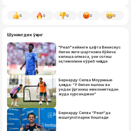
5
0
0
0
0
Шунингдек ўқинг
"Реал" кейинги ҳафта Винисиус
билан янги шартнома бўйича
келиша олмаса, уни сотиш
эҳтимолини кўриб чиқади
Бернарду Силва Моуринью
ҳақида: “У билан ишлаш ва
ундан ўрганиш имкониятидан
жуда хурсандман”
Бернарду Силва “Реал”да
машғулотларни бошлади