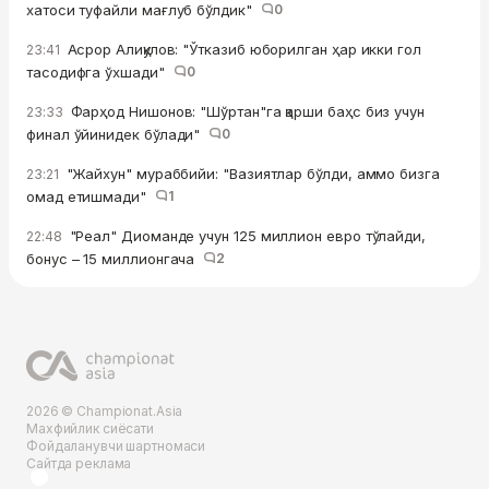
хатоси туфайли мағлуб бўлдик"
0
Асрор Алиқулов: "Ўтказиб юборилган ҳар икки гол
23:41
тасодифга ўхшади"
0
Фарҳод Нишонов: "Шўртан"га қарши баҳс биз учун
23:33
финал ўйинидек бўлади"
0
"Жайхун" мураббийи: "Вазиятлар бўлди, аммо бизга
23:21
омад етишмади"
1
"Реал" Диоманде учун 125 миллион евро тўлайди,
22:48
бонус – 15 миллионгача
2
2026 © Championat.Asia
Махфийлик сиёсати
Фойдаланувчи шартномаси
Сайтда реклама