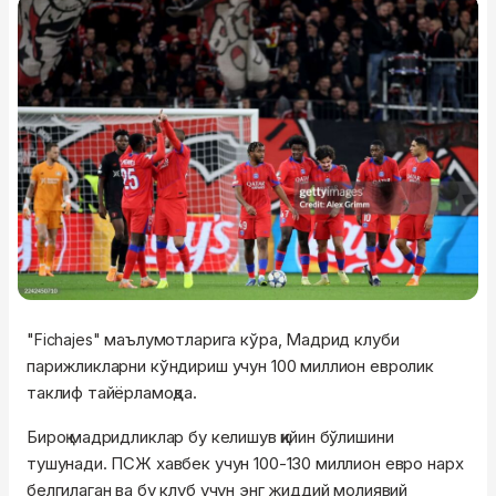
"
маълумотларига кўра, Мадрид клуби
Fichajes"
парижликларни кўндириш учун 100 миллион евролик
таклиф тайёрламоқда.
Бироқ мадридликлар бу келишув қийин бўлишини
тушунади. ПСЖ хавбек учун 100-130 миллион евро нарх
белгилаган ва бу клуб учун энг жиддий молиявий