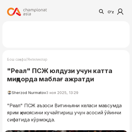
O'z
/
Бош саҳифа
Янгиликлар
"Реал" ПСЖ юлдузи учун катта
миқдорда маблағ ажратди
Sherzod Nurmatov
3 ноя 2025, 13:29
"Реал" ПСЖ аъзоси Витиньяни келаси мавсумда
ярим ҳимоясини кучайтириш учун асосий ўйинчи
сифатида кўрмоқда.