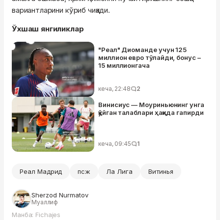
вариантларини кўриб чиқади.
Ўхшаш янгиликлар
"Реал" Диоманде учун 125
миллион евро тўлайди, бонус –
15 миллионгача
кеча, 22:48
2
Винисиус — Моуриньюнинг унга
қўйган талаблари ҳақида гапирди
кеча, 09:45
1
Реал Мадрид
псж
Ла Лига
Витинья
Sherzod Nurmatov
Муаллиф
Манба: Fichajes