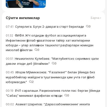
Сўнгги янгиликлар
Барча ›
Суперлига. Бугун 2-даврага старт берилади
0
07:41
ФИФА ЖЧ олдидан футбол ассоциацияларига
01:32
Инфантинони қўллаб-қувватловчи тайёр хат матнларини
юборди – улар аллақачон ташкилот раҳбарлари номидан
имзолаб қўйилган
0
Неъматилло Қутибаев: "Мағлубиятсиз сериямиз ҳали
00:51
давом этади деб ўйлайман"
0
Илҳом Мўминжонов: "Ғазалкент" билан ўйинда биз
00:45
мураббийлар майдонга тушганимизда ҳам учта гол қўйиб
юбормасдик"
2
ЕЧЛ саралаши. Раҳмоналиев голли пас берган ўйинда
00:19
"Сабаҳ" минимал фарқ билан ютқазди
0
Азамат Шарипов: "Дарвозабонимизнинг иккита
00:02