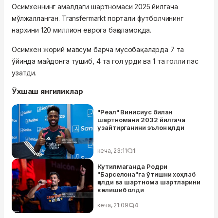
Осимхеннинг амалдаги шартномаси 2025 йилгача
мўлжалланган. Transfermarkt портали футболчининг
нархини 120 миллион еврога баҳоламоқда.
Осимхен жорий мавсум барча мусобақаларда 7 та
ўйинда майдонга тушиб, 4 та гол урди ва 1 та голли пас
узатди.
Ўхшаш янгиликлар
"Реал" Винисиус билан
шартномани 2032 йилгача
узайтирганини эълон қилди
кеча, 23:11
1
Кутилмаганда Родри
"Барселона"га ўтишни хоҳлаб
қолди ва шартнома шартларини
келишиб олди
кеча, 21:09
4