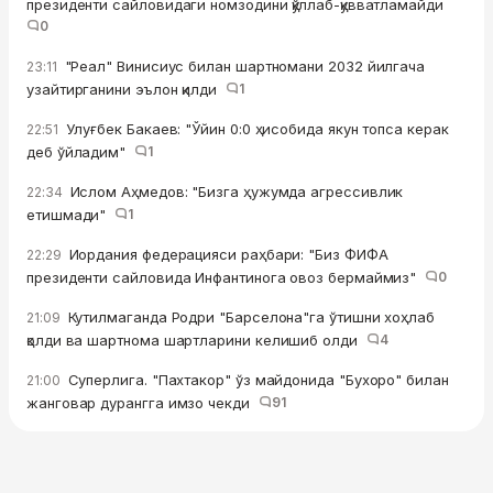
президенти сайловидаги номзодини қўллаб-қувватламайди
0
"Реал" Винисиус билан шартномани 2032 йилгача
23:11
узайтирганини эълон қилди
1
Улуғбек Бакаев: "Ўйин 0:0 ҳисобида якун топса керак
22:51
деб ўйладим"
1
Ислом Аҳмедов: "Бизга ҳужумда агрессивлик
22:34
етишмади"
1
Иордания федерацияси раҳбари: "Биз ФИФА
22:29
президенти сайловида Инфантинога овоз бермаймиз"
0
Кутилмаганда Родри "Барселона"га ўтишни хоҳлаб
21:09
қолди ва шартнома шартларини келишиб олди
4
Суперлига. "Пахтакор" ўз майдонида "Бухоро" билан
21:00
жанговар дурангга имзо чекди
91