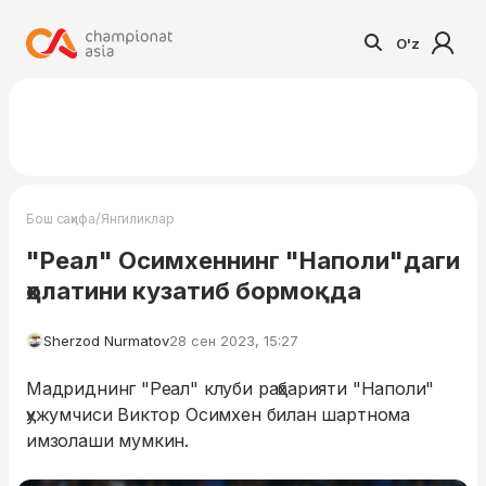
O'z
/
Бош саҳифа
Янгиликлар
"Реал" Осимхеннинг "Наполи"даги
ҳолатини кузатиб бормоқда
Sherzod Nurmatov
28 сен 2023, 15:27
Мадриднинг "Реал" клуби раҳбарияти "Наполи"
ҳужумчиси Виктор Осимхен билан шартнома
имзолаши мумкин.