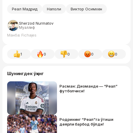
Реал Мадрид
Наполи
Виктор Осимхен
Sherzod Nurmatov
Муаллиф
Манба: Fichajes
1
0
0
0
0
Шунингдек ўқинг
Расман: Диоманде — “Реал”
футболчиси!
Родрининг “Реал”га ўтиши
деярли барбод бўлди!