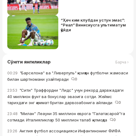
“Ҳеч ким клубдан устун эмас”:
“Реал” Винисиусга ультиматум
қўйди
Сўнгги янгиликлар
Барча ›
"Барселона" ва "Ливерпуль" қизиққан футболчи жамоаси
00:29
билан шартномани узайтиради
0
"Сити" Траффордни "Лидс" учун рекорд даражадаги
23:53
40 миллион фунт ва бонуслар эвазига сотди. Жеймс
тарихдаги энг қиммат британ дарвозабонига айланди
0
"Милан" Леауни 35 миллион еврога "Галатасарой"га
23:48
сотмади. Италияликлар 50 миллион талаб қилмоқда
0
Англия футбол ассоциацияси Инфантинонинг ФИФА
23:26