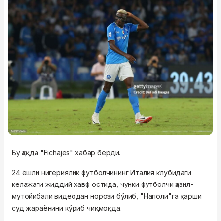
Бу ҳақда "Fichajes" хабар берди.
24 ёшли нигериялик футболчининг Италия клубидаги
келажаги жиддий хавф остида, чунки футболчи ҳазил-
мутойибали видеодан норози бўлиб, "Наполи"га қарши
суд жараёнини кўриб чиқмоқда.