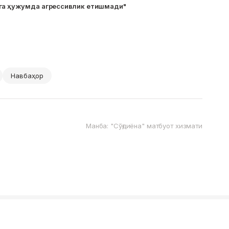
га ҳужумда агрессивлик етишмади"
Навбаҳор
Манба: "Сўғдиёна" матбуот хизмати