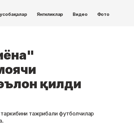
усобақалар
Янгиликлар
Видео
Фото
иёна"
моячи
эълон қилди
а таркибини тажрибали футболчилар
а.