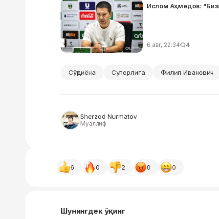
Ислом Аҳмедов: "Биз
6 авг, 22:34
4
Сўғдиёна
Суперлига
Филип Иванович
Sherzod Nurmatov
Муаллиф
6
0
2
0
0
Шунингдек ўқинг