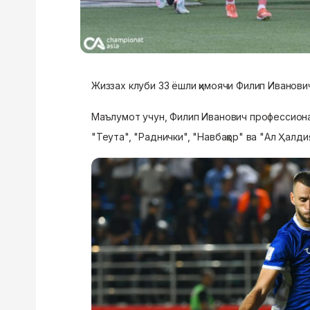
Жиззах клуби 33 ёшли ҳимоячи Филип Иванович
Маълумот учун, Филип Иванович профессионал
"Теута", "Раднички", "Навбаҳор" ва "Ал Ҳалд