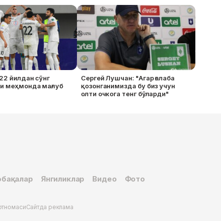
 22 йилдан сўнг
Сергей Лушчан: "Агар ғалаба
и меҳмонда мағлуб
қозонганимизда бу биз учун
олти очкога тенг бўларди"
бақалар
Янгиликлар
Видео
Фото
ртномаси
Сайтда реклама