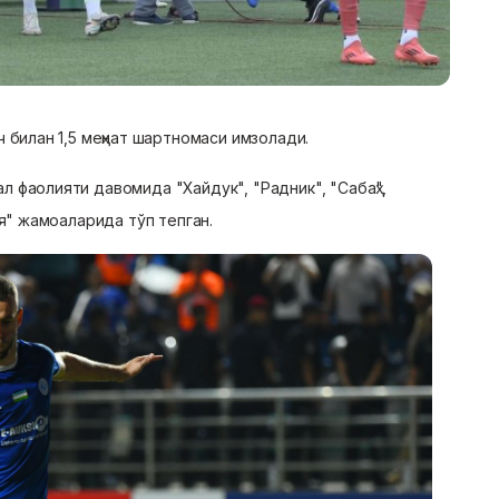
 билан 1,5 меҳнат шартномаси имзолади.
 фаолияти давомида "Хайдук", "Радник", "Сабаҳ",
ия" жамоаларида тўп тепган.