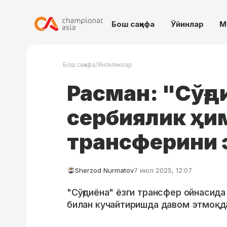
Бош саҳифа
Ўйинлар
М
/
Бош саҳифа
Янгиликлар
Расман: "Сўғд
сербиялик ҳи
трансферини 
Sherzod Nurmatov
7 июл 2025, 12:07
"Сўғдиёна" ёзги трансфер ойнасид
билан кучайтиришда давом этмоқд