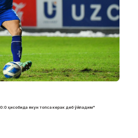
н 0:0 ҳисобида якун топса керак деб ўйладим"