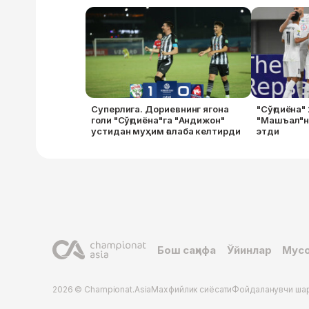
Суперлига. Дориевнинг ягона
"Сўғдиёна"
голи "Сўғдиёна"га "Андижон"
"Машъал"н
устидан муҳим ғалаба келтирди
этди
Бош саҳифа
Ўйинлар
Мусо
2026 © Championat.Asia
Махфийлик сиёсати
Фойдаланувчи ша