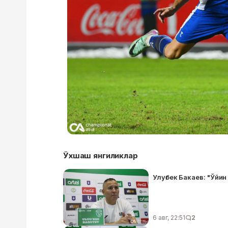
Ўхшаш янгиликлар
Улуғбек Бакаев: "Ўйи
6 авг, 22:51
2