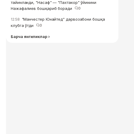
тайинланди, "Насаф" — "Пахтакор" ўйинини
Нажафалиев бошқариб боради
0
"Манчестер Юнайтед" дарвозабони бошқа
12:58
клубга ўтди
0
Барча янгиликлар ›