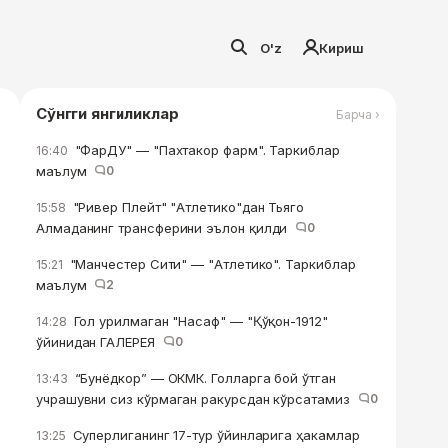
O'z
Кириш
Сўнгги янгиликлар
Барча ›
"ФарДУ" — "Пахтакор фарм". Таркиблар
16:40
маълум
0
"Ривер Плейт" "Атлетико"дан Тьяго
15:58
Алмаданинг трансферини эълон қилди
0
"Манчестер Сити" — "Атлетико". Таркиблар
15:21
маълум
2
Гол урилмаган "Насаф" — "Қўқон-1912"
14:28
ўйинидан ГАЛЕРЕЯ
0
“Бунёдкор” — ОКМК. Голларга бой ўтган
13:43
учрашувни сиз кўрмаган ракурсдан кўрсатамиз
0
Суперлиганинг 17-тур ўйинларига ҳакамлар
13:25