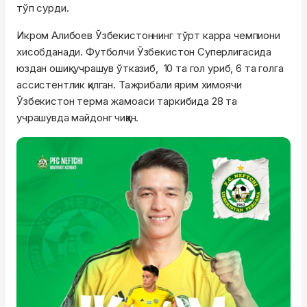
тўп сурди.
Икром Алибоев Ўзбекистоннинг тўрт карра чемпиони
хисобданади. Футболчи Ўзбекистон Суперлигасида
юздан ошиқ учрашув ўтказиб, 10 та гол уриб, 6 та голга
ассистентлик қилган. Тажрибали ярим химоячи
Ўзбекистон терма жамоаси таркибида 28 та
учрашувда майдонг чиққан.