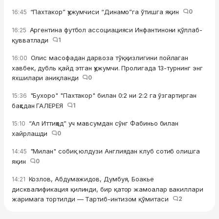
“Пахтакор” ҳужумчиси “Динамо”га ўтишга яқин
0
16:45
Аргентина футбол ассоциацияси Инфантинони қўллаб-
16:25
қувватлади
1
Олис масофадан дарвоза тўққизлигини пойлаган
16:00
хавбек, дубль қайд этган ҳужумчи. Пролигада 13-турнинг энг
яхшилари аниқланди
0
"Бухоро" "Пахтакор" билан 0:2 ни 2:2 га ўзгартирган
15:36
баҳсдан ГАЛЕРЕЯ
1
“Ал Иттиҳод” уч мавсумдан сўнг Фабиньо билан
15:10
хайрлашди
0
"Милан" собиқ юлдузи Англиядан клуб сотиб олишга
14:45
яқин
0
Козлов, Абдумажидов, Думбуя, Боакье
14:21
дисквалификация қилинди, бир қатор жамоалар вакиллари
жаримага тортилди — Тартиб-интизом қўмитаси
2