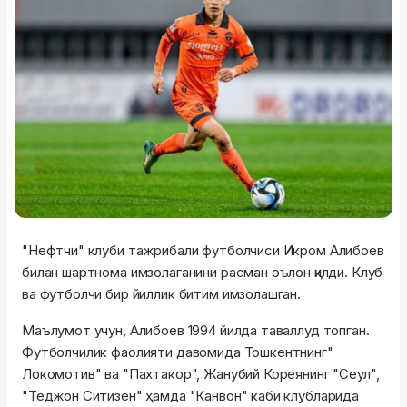
"Нефтчи" клуби тажрибали футболчиси Икром Алибоев
билан шартнома имзолаганини расман эълон қилди. Клуб
ва футболчи бир йиллик битим имзолашган.
Маълумот учун, Алибоев 1994 йилда таваллуд топган.
Футболчилик фаолияти давомида Тошкентнинг"
Локомотив" ва "Пахтакор", Жанубий Кореянинг "Сеул",
"Теджон Ситизен" ҳамда "Канвон" каби клубларида