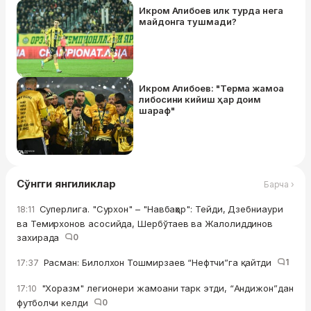
Икром Алибоев илк турда нега
майдонга тушмади?
Икром Алибоев: "Терма жамоа
либосини кийиш ҳар доим
шараф"
Сўнгги янгиликлар
Барча ›
Суперлига. "Сурхон" – "Навбаҳор": Тейди, Дзебниаури
18:11
ва Темирхонов асосийда, Шербўтаев ва Жалолиддинов
захирада
0
Расман: Билолхон Тошмирзаев “Нефтчи”га қайтди
1
17:37
"Хоразм" легионери жамоани тарк этди, “Андижон”дан
17:10
футболчи келди
0