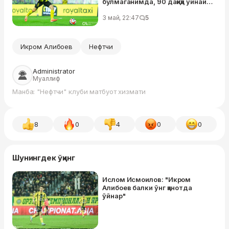
бўлмаганимда, 90 дақиқа ўйнай
олмасдим"
3 май, 22:47
5
Икром Алибоев
Нефтчи
Administrator
Муаллиф
Манба: "Нефтчи" клуби матбуот хизмати
8
0
4
0
0
Шунингдек ўқинг
Ислом Исмоилов: "Икром
Алибоев балки ўнг қанотда
ўйнар"