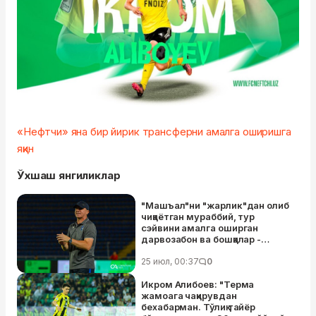
«Нефтчи» яна бир йирик трансферни амалга оширишга
яқин
Ўхшаш янгиликлар
"Машъал"ни "жарлик"дан олиб
чиқаётган мураббий, тур
сэйвини амалга оширган
дарвозабон ва бошқалар -
Суперлиганинг 13-тур
лауреатлари
25 июл, 00:37
0
Икром Алибоев: "Терма
жамоага чақирувдан
бехабарман. Тўлиқ тайёр