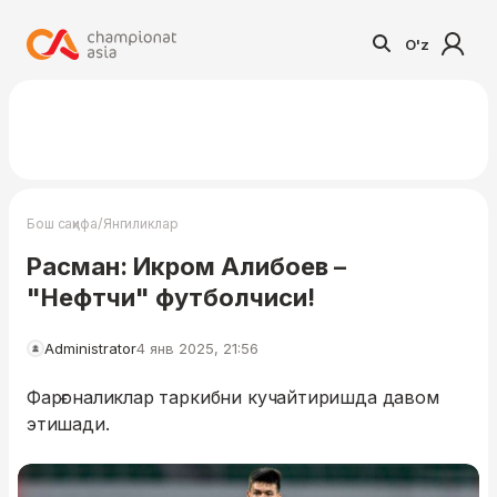
O'z
/
Бош саҳифа
Янгиликлар
Расман: Икром Алибоев –
"Нефтчи" футболчиси!
Administrator
4 янв 2025, 21:56
Фарғоналиклар таркибни кучайтиришда давом
этишади.