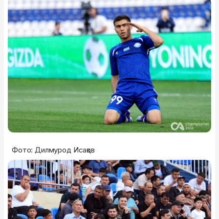
Фото: Дилмурод Исақов