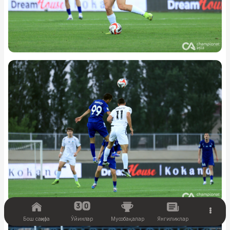
Бош саҳифа
Ўйинлар
Мусобақалар
Янгиликлар