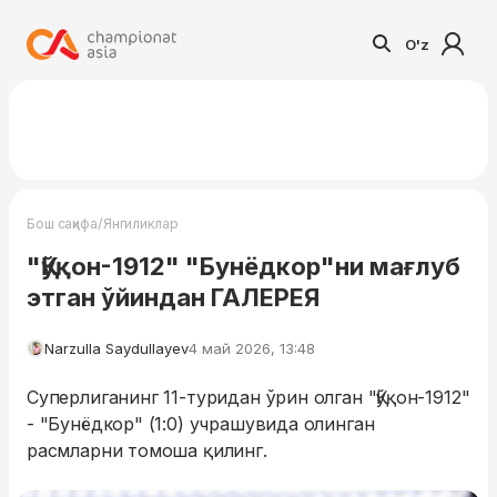
O'z
/
Бош саҳифа
Янгиликлар
"Қўқон-1912" "Бунёдкор"ни мағлуб
этган ўйиндан ГАЛЕРЕЯ
Narzulla Saydullayev
4 май 2026, 13:48
Суперлиганинг 11-туридан ўрин олган "Қўқон-1912"
- "Бунёдкор" (1:0) учрашувида олинган
расмларни томоша қилинг.