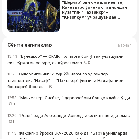
"Шерлар" ови омадли келган,
Каннаваро ўйинни стадиондан
кузатган "Пахтакор" -
"Қизилқум" учрашувидан
галерея
Сўнгги янгиликлар
Барча ›
“Бунёдкор” — ОКМК. Голларга бой ўтган учрашувни
13:43
сиз кўрмаган ракурсдан кўрсатамиз
0
Суперлиганинг 17-тур ўйинларига ҳакамлар
13:25
тайинланди, "Насаф" — "Пахтакор" ўйинини Нажафалиев
бошқариб боради
0
"Манчестер Юнайтед" дарвозабони бошқа клубга ўтди
12:58
0
"Реал" ёзда Александр-Арнолдни сотиш ниятида эмас
12:20
1
Жаҳонгир Ўрозов ЖЧ-2026 ҳақида: “Барча ўйинларда
11:43