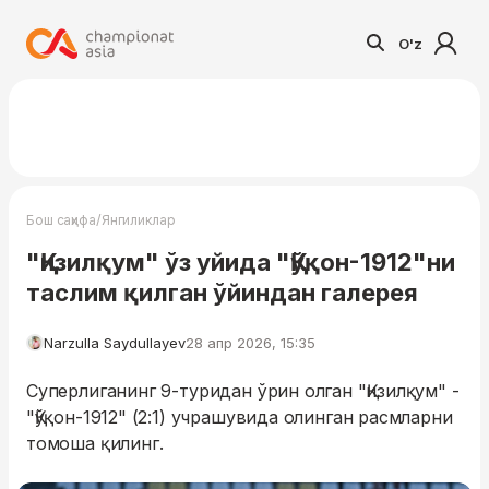
O'z
/
Бош саҳифа
Янгиликлар
"Қизилқум" ўз уйида "Қўқон-1912"ни
таслим қилган ўйиндан галерея
Narzulla Saydullayev
28 апр 2026, 15:35
Суперлиганинг 9-туридан ўрин олган "Қизилқум" -
"Қўқон-1912" (2:1) учрашувида олинган расмларни
томоша қилинг.