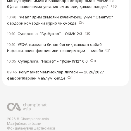
мағлуб бўлишимизга Каннаваро айбдор эмас. Ўзимизга
бўлган ишончимиз унчалик эмас эди, ҳаяжонландик”
6
"Реал" ярим ҳимояни кучайтириш учун "Ювентус"
10:40
сардори номзодини кўриб чиқмоқда
2
Суперлига. “Бунёдкор” - ОКМК 2:3
0
10:10
УЕФА жазмани билан боғлиқ жанжал сабаб
10:10
Инфантинонинг фаолиятини текширмоқчи — манба
1
Суперлига. “Насаф” - “Қўқон-1912“ 0:0
0
10:05
Polymarket Чемпионлар лигаси — 2026/2027
09:45
фаворитларини маълум қилди
1
2026 © Championat.Asia
Махфийлик сиёсати
Фойдаланувчи шартномаси