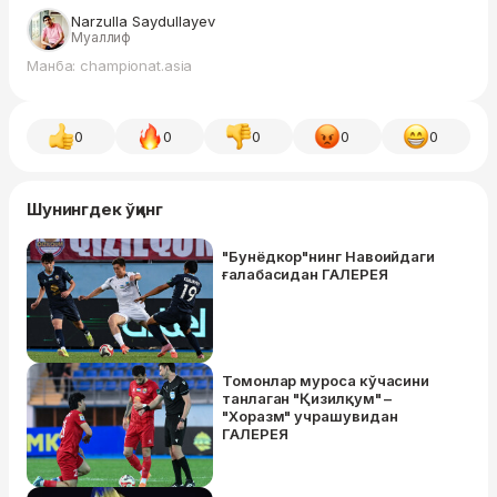
Narzulla Saydullayev
Муаллиф
Манба: championat.asia
0
0
0
0
0
Шунингдек ўқинг
"Бунёдкор"нинг Навоийдаги
ғалабасидан ГАЛЕРЕЯ
Томонлар муроса кўчасини
танлаган "Қизилқум" –
"Хоразм" учрашувидан
ГАЛЕРЕЯ