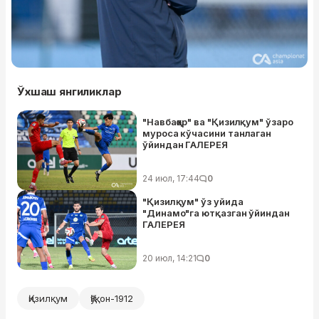
Ўхшаш янгиликлар
"Навбаҳор" ва "Қизилқум" ўзаро
муроса кўчасини танлаган
ўйиндан ГАЛЕРЕЯ
24 июл, 17:44
0
"Қизилқум" ўз уйида
"Динамо"га ютқазган ўйиндан
ГАЛЕРЕЯ
20 июл, 14:21
0
Қизилқум
Қўқон-1912