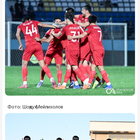
Фото: Шоҳруҳ Мейлихолов