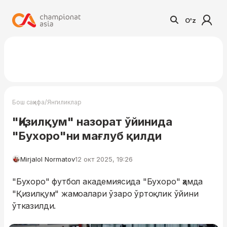
O'z
/
Бош саҳифа
Янгиликлар
"Қизилқум" назорат ўйинида
"Бухоро"ни мағлуб қилди
Mirjalol Normatov
12 окт 2025, 19:26
"Бухоро" футбол академиясида "Бухоро" ҳамда
"Қизилқум" жамоалари ўзаро ўртоқлик ўйини
ўтказилди.