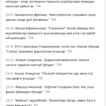
юборди – улар аллақачон ташкилот раҳбарлари номидан
имзолаб қўйилган
0
Неъматилло Қутибаев: "Мағлубиятсиз сериямиз ҳали
00:51
давом этади деб ўйлайман"
0
Илҳом Мўминжонов: "Ғазалкент" билан ўйинда биз
00:45
мураббийлар майдонга тушганимизда ҳам учта гол қўйиб
юбормасдик"
2
ЕЧЛ саралаши. Раҳмоналиев голли пас берган ўйинда
00:19
"Сабаҳ" минимал фарқ билан ютқазди
0
Азамат Шарипов: "Дарвозабонимизнинг иккита
00:02
хатоси туфайли мағлуб бўлдик"
0
Асрор Алиқулов: "Ўтказиб юборилган ҳар икки гол
23:41
тасодифга ўхшади"
0
Фарҳод Нишонов: "Шўртан"га қарши баҳс биз учун
23:33
финал ўйинидек бўлади"
0
"Жайхун" мураббийи: "Вазиятлар бўлди, аммо бизга
23:21
омад етишмади"
1