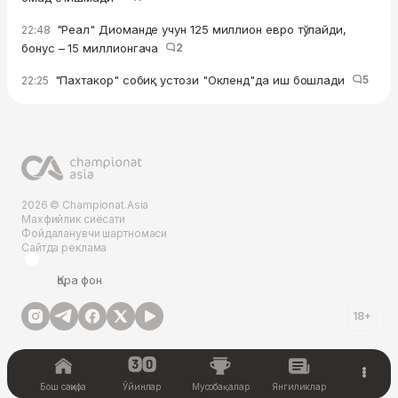
"Реал" Диоманде учун 125 миллион евро тўлайди,
22:48
бонус – 15 миллионгача
2
"Пахтакор" собиқ устози "Окленд"да иш бошлади
5
22:25
2026 © Championat.Asia
Махфийлик сиёсати
Фойдаланувчи шартномаси
Сайтда реклама
Қора фон
18+
Бош саҳифа
Ўйинлар
Мусобақалар
Янгиликлар