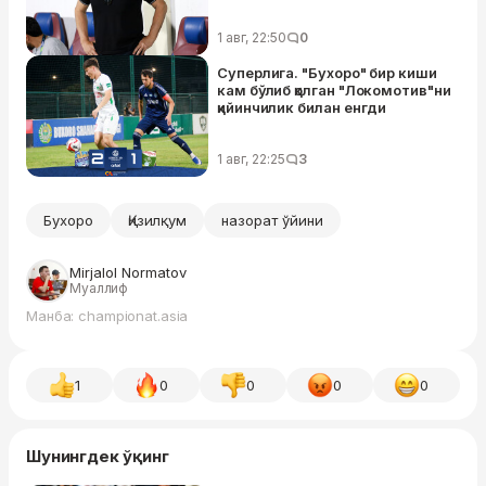
1 авг, 22:50
0
Суперлига. "Бухоро" бир киши
кам бўлиб қолган "Локомотив"ни
қийинчилик билан енгди
1 авг, 22:25
3
Бухоро
Қизилқум
назорат ўйини
Mirjalol Normatov
Муаллиф
Манба: championat.asia
1
0
0
0
0
Шунингдек ўқинг