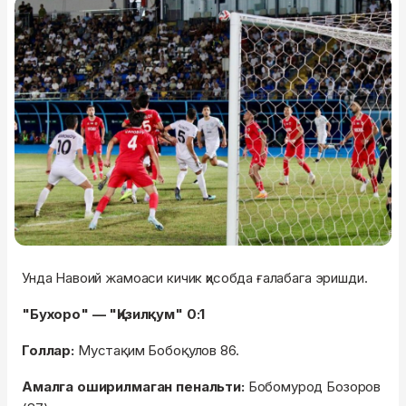
Унда Навоий жамоаси кичик ҳисобда ғалабага эришди.
"Бухоро" — "Қизилқум" 0:1
Голлар:
Мустақим Бобоқулов 86.
Амалга оширилмаган пенальти:
Бобомурод Бозоров