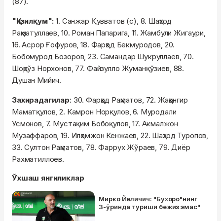
(87).
"Қизилқум":
1. Санжар Қувватов (с), 8. Шаҳзод
Раҳматуллаев, 10. Роман Папарига, 11. Жамбули Жигаури,
16. Асрор Ғофуров, 18. Фарҳод Бекмуродов, 20.
Бобомурод Бозоров, 23. Самандар Шукруллаев, 70.
Шоҳрўз Норхонов, 77. Файзулло Жуманқўзиев, 88.
Душан Мийич.
Захирадагилар
: 30. Фарҳод Раҳматов, 72. Жаҳонгир
Маматқулов, 2. Камрон Норқулов, 6. Муродали
Усмонов, 7. Мустақим Бобоқулов, 17. Акмалжон
Музаффаров, 19. Илҳомжон Кенжаев, 22. Шаҳзод Туропов,
33. Султон Раҳматов, 78. Фаррух Жўраев, 79. Диёр
Рахматиллоев.
Ўхшаш янгиликлар
Мирко Йеличич: "Бухоро"нинг
3-ўринда туриши бежиз эмас"