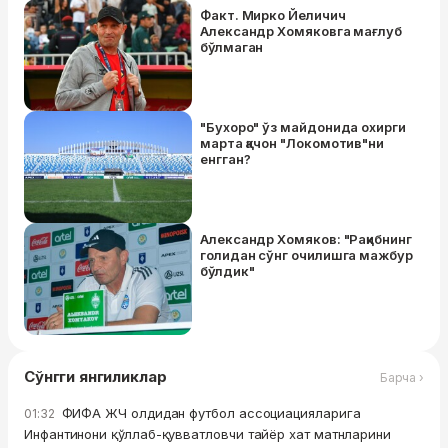
Факт. Мирко Йеличич
Александр Хомяковга мағлуб
бўлмаган
"Бухоро" ўз майдонида охирги
марта қачон "Локомотив"ни
енгган?
Александр Хомяков: "Рақибнинг
голидан сўнг очилишга мажбур
бўлдик"
Сўнгги янгиликлар
Барча ›
ФИФА ЖЧ олдидан футбол ассоциацияларига
01:32
Инфантинони қўллаб-қувватловчи тайёр хат матнларини