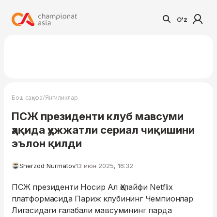
O'z
/
Бош саҳифа
Янгиликлар
ПСЖ президенти клуб мавсуми
ҳақида ҳужжатли сериал чиқишини
эълон қилди
Sherzod Nurmatov
13 июн 2025, 16:32
ПСЖ президенти Носир Ал Ҳелайфи Netflix
платформасида Париж клубининг Чемпионлар
Лигасидаги ғалабали мавсумининг парда