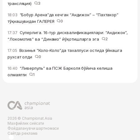
трансляция)
3
“Бобур Арена”да кечган “Андижон” – “Пахтакор”
18:03
тўқнашувидан ГАЛЕРЕЯ
0
Суперлига. 16-тур дисквалификациялари: “Андижон”,
17:37
“Локомотив” ва “Динамо” йўқотишларга эга
2
Возинья “Коло-Коло”да тахаллуси остида ўйнашга
17:05
рухсат олди
0
“Ливерпуль” ва ПСЖ Барколя бўйича келиша
16:40
олмаяпти
1
2026 © Championat.Asia
Махфийлик сиёсати
Фойдаланувчи шартномаси
Сайтда реклама