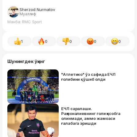
Sherzod Nurmatov
Муаллиф
Манба: RMC Sport
1
0
0
0
0
Шунингдек ўқинг
"Атлетико" ўз сафида ЕЧЛ
ғолибини қўшиб олди
ЕЧЛ саралаши.
Раҳмоналиевнинг голи ҳисобга
олинмади, аммо жамоаси
ғалабага эришди