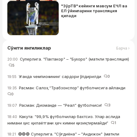
"ЗўрТВ" кейинги мавсум ЕЧЛ ва
ЕЛ ўйинларини трансляция
қилади
Сўнгги янгиликлар
Барча ›
Суперлига. "Пахтакор" – "Бухоро" (матнли трансляция)
20:00
5
Уганда чемпионининг сардори ўлдирилди
0
19:55
Расман: Салоҳ “Трабзонспор” футболчисига айланди
19:35
0
Расман: Диоманде — “Реал” футболчиси!
3
19:07
Какута: “99,9% футболчилар бахтсиз. Улар аслида
18:40
нимани ҳис қилаётгани ҳеч кимни қизиқтирмайди”
1
🔴🔴🔴 Суперлига. "Сўғдиёна" – "Андижон" (матнли
18:21