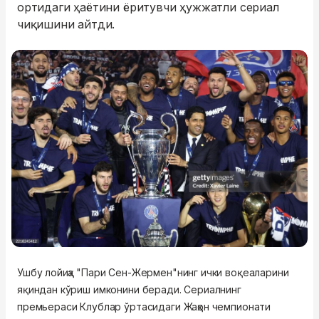
ортидаги ҳаётини ёритувчи ҳужжатли сериал
чиқишини айтди.
Ушбу лойиҳа "Пари Сен-Жермен"нинг ички воқеаларини
яқиндан кўриш имконини беради. Сериалнинг
премьераси Клублар ўртасидаги Жаҳон чемпионати