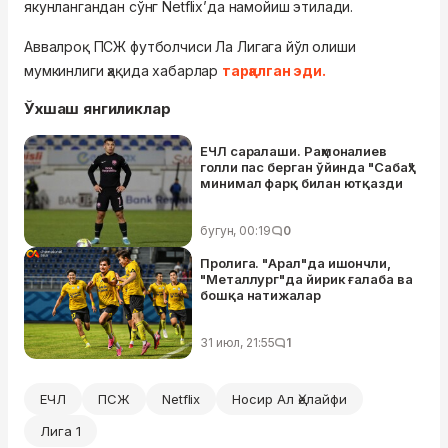
якунлангандан сўнг Netflix’да намойиш этилади.
Аввалроқ ПСЖ футболчиси Ла Лигага йўл олиши
мумкинлиги ҳақида хабарлар
тарқалган эди.
Ўхшаш янгиликлар
ЕЧЛ саралаши. Раҳмоналиев
голли пас берган ўйинда "Сабаҳ"
минимал фарқ билан ютқазди
бугун, 00:19
0
Пролига. "Арал"да ишончли,
"Металлург"да йирик ғалаба ва
бошқа натижалар
31 июл, 21:55
1
ЕЧЛ
ПСЖ
Netflix
Носир Ал Ҳелайфи
Лига 1