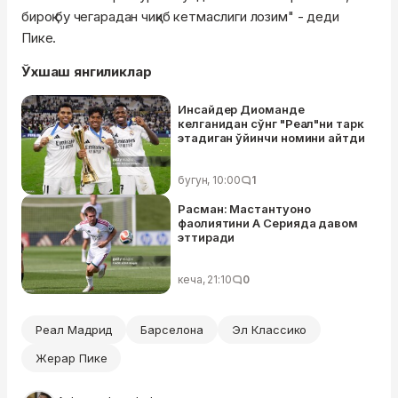
бироқ бу чегарадан чиқиб кетмаслиги лозим" - деди
Пике.
Ўхшаш янгиликлар
Инсайдер Диоманде
келганидан сўнг "Реал"ни тарк
этадиган ўйинчи номини айтди
бугун, 10:00
1
Расман: Мастантуоно
фаолиятини А Серияда давом
эттиради
кеча, 21:10
0
Реал Мадрид
Барселона
Эл Классико
Жерар Пике