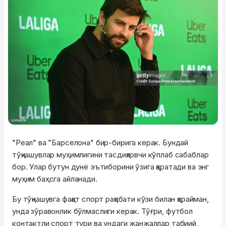
"Реал" ва "Барселона" бир-бирига керак. Бундай
тўқнашувлар муҳимлигини тасдиқловчи кўплаб сабаблар
бор. Улар бутун дунё эътиборини ўзига қаратади ва энг
муҳим баҳсга айланади.
Бу тўқнашувга фақат спорт рақобати кўзи билан қарайман,
унда зўравонлик бўлмаслиги керак. Тўғри, футбол
контактли спорт тури ва ундаги жанжаллар табиий,