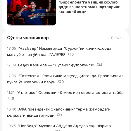
"Барселона"га ўтишни хоҳлаб
қолди ва шартнома шартларини
келишиб олди
Сўнгги янгиликлар
Барча ›
"Навбаҳор" Наманганда "Сурхон"ни кичик ҳисобда
13:05
мағлуб этган ўйиндан ГАЛЕРЕЯ
0
Беҳруз Каримов — "Лугано" футболчиси!
4
12:09
"Тоттенхэм" Рафиньяни мақсад қилганди. Бразилиялик
12:06
бунга ўз жавобини берди
0
"Атлетико" Серлотни 40 миллион еврога сотишга тайёр
11:21
0
АФА президенти Скалонининг терма жамоадаги
10:40
келажаги ҳақида гапирди
1
"Навбаҳор" мухлиси Абдулло Аҳмедов яқинларига
10:25