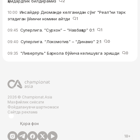
ҳамдардлик билдирамиз
2
Инсайдер Диоманде келганидан сўнг "Реал"ни тарк
10:00
этадиган ўйинчи номини айтди
1
Суперлига. “Сурхон” – “Навбаҳор” 0:1
1
09:45
Суперлига. “Локомотив” – “Динамо” 2:1
0
09:40
"Ливерпуль" Баркола бўйича келишувга эришди
0
09:35
2026 © Championat.Asia
Махфийлик сиёсати
Фойдаланувчи шартномаси
Сайтда реклама
Қора фон
18+