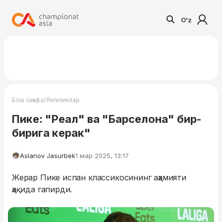
O'z
/
Бош саҳифа
Янгиликлар
Пике: "Реал" ва "Барселона" бир-
бирига керак"
Aslanov Jasurbek
1 мар 2025, 13:17
Жерар Пике испан классикосининг аҳамияти
ҳақида гапирди.