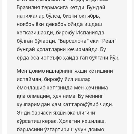
Бразилия термасига кетди. Бундай
натижалар бўлса, бизни октябрь,
ноябрь ёки декабрь ойида ишдаш
кетказишарди, бироқ бу Испанияда
бўлган бўларди. "Барселона" ёки "Реал"
бундай ҳолатларни кечирмайди. Бу
ерда эса истеъфо ҳақида гап бўлгани йўқ.
Мен доимо ишларнинг яхши кетишини
истайман, бироқ бу йил ишлар
ёмонлашиб кетганида мен ҳеч нима
қила олмадим, ҳеч нима. Бу менинг
кучларимдан ҳам каттароқ бўлиб чиқди.
Энди барчаси яхши эканлигини
кўрсатиш керак. Ҳолатни яхшилаш,
барчасини ўзгартириш учун доимо