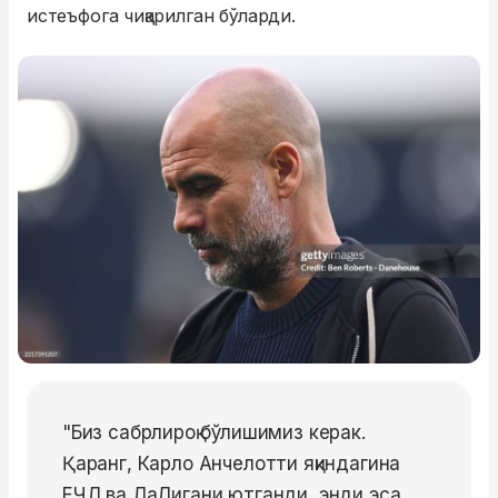
истеъфога чиқарилган бўларди.
"Биз сабрлироқ бўлишимиз керак.
Қаранг, Карло Анчелотти яқиндагина
ЕЧЛ ва ЛаЛигани ютганди, энди эса