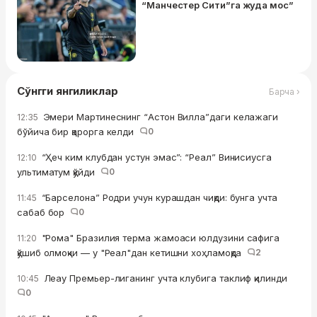
“Манчестер Сити”га жуда мос”
Сўнгги янгиликлар
Барча ›
Эмери Мартинеснинг “Астон Вилла”даги келажаги
12:35
бўйича бир қарорга келди
0
“Ҳеч ким клубдан устун эмас”: “Реал” Винисиусга
12:10
ультиматум қўйди
0
“Барселона” Родри учун курашдан чиқди: бунга учта
11:45
сабаб бор
0
"Рома" Бразилия терма жамоаси юлдузини сафига
11:20
қўшиб олмоқчи — у "Реал"дан кетишни хоҳламоқда
2
Леау Премьер-лиганинг учта клубига таклиф қилинди
10:45
0