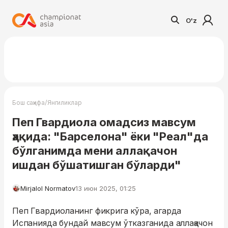
O'z
/
Бош саҳифа
Янгиликлар
Пеп Гвардиола омадсиз мавсум
ҳақида: "Барселона" ёки "Реал"да
бўлганимда мени аллақачон
ишдан бўшатишган бўларди"
Mirjalol Normatov
13 июн 2025, 01:25
Пеп Гвардиоланинг фикрига кўра, агарда
Испанияда бундай мавсум ўтказганида аллақачон