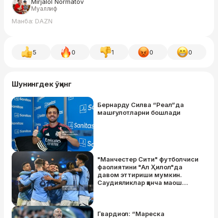
Mirjalol Normatov
Муаллиф
Манба: DAZN
5
0
1
0
0
Шунингдек ўқинг
Бернарду Силва “Реал”да
машғулотларни бошлади
"Манчестер Сити" футболчиси
фаолиятини "Ал Ҳилол"да
давом эттириши мумкин.
Саудияликлар қанча маош
таклиф қилгани маълум
Гвардиол: “Мареска