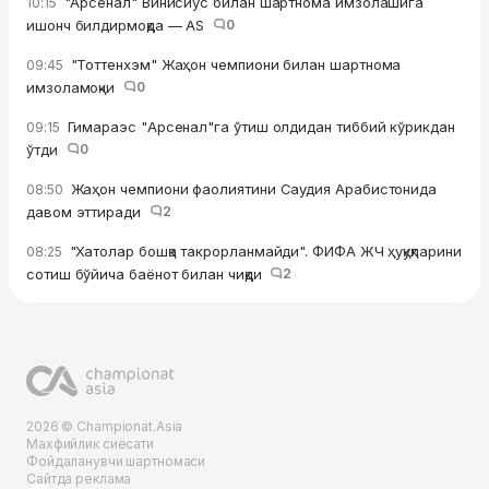
"Арсенал" Винисиус билан шартнома имзолашига
10:15
ишонч билдирмоқда — AS
0
"Тоттенхэм" Жаҳон чемпиони билан шартнома
09:45
имзоламоқчи
0
Гимараэс "Арсенал"га ўтиш олдидан тиббий кўрикдан
09:15
ўтди
0
Жаҳон чемпиони фаолиятини Саудия Арабистонида
08:50
давом эттиради
2
"Хатолар бошқа такрорланмайди". ФИФА ЖЧ ҳуқуқларини
08:25
сотиш бўйича баёнот билан чиқди
2
2026 © Championat.Asia
Махфийлик сиёсати
Фойдаланувчи шартномаси
Сайтда реклама