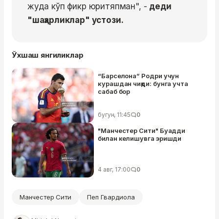
жуда кўп фикр юритяпман", -
деди
"шаҳарликлар" устози.
Ўхшаш янгиликлар
“Барселона” Родри учун
курашдан чиқди: бунга учта
сабаб бор
бугун, 11:45
0
"Манчестер Сити" Буадди
билан келишувга эришди
4 авг, 17:00
0
Манчестер Сити
Пеп Гвардиола