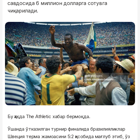
савдосида 6 миллион долларга сотувга
чиқарилади.
Бу ҳақда The Athletic хабар бермоқда.
Ўшанда ўтказилган турнир финалида бразилияликлар
Швеция терма жамоасини 5:2 ҳисобида мағлуб этиб, ўз