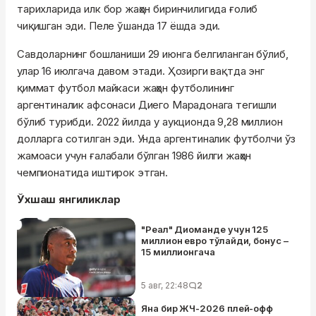
тарихларида илк бор жаҳон биринчилигида ғолиб
чиқишган эди. Пеле ўшанда 17 ёшда эди.
Савдоларнинг бошланиши 29 июнга белгиланган бўлиб,
улар 16 июлгача давом этади. Ҳозирги вақтда энг
қиммат футбол майкаси жаҳон футболининг
аргентиналик афсонаси Диего Марадонага тегишли
бўлиб турибди. 2022 йилда у аукционда 9,28 миллион
долларга сотилган эди. Унда аргентиналик футболчи ўз
жамоаси учун ғалабали бўлган 1986 йилги жаҳон
чемпионатида иштирок этган.
Ўхшаш янгиликлар
"Реал" Диоманде учун 125
миллион евро тўлайди, бонус –
15 миллионгача
5 авг, 22:48
2
Яна бир ЖЧ-2026 плей-офф