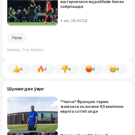
иштирокчиси мураббийи билан
хайрлашди
4 авг, 08:40
2
Пеле
Манба: The Athletic
0
0
0
0
0
Шунингдек ўқинг
"Челси" Франция терма
жамоаси аъзосини 60 миллион
еврога coтиб oлди