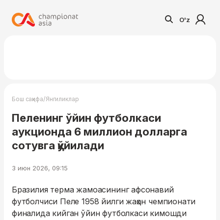
O'z
/
Бош саҳифа
Янгиликлар
Пеленинг ўйин футболкаси
аукционда 6 миллион долларга
сотувга қўйилади
3 июн 2026, 09:15
Бразилия терма жамоасининг афсонавий
футболчиси Пеле 1958 йилги жаҳон чемпионати
финалида кийган ўйин футболкаси кимошди