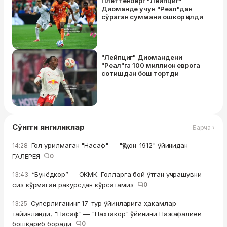
Плеттенберг "Лейпциг"
Диомандe учун "Реал"дан
сўраган суммани ошкор қилди
"Лейпциг" Диомандени
"Реал"га 100 миллион еврога
сотишдан бош тортди
Сўнгги янгиликлар
Барча ›
Гол урилмаган "Насаф" — "Қўқон-1912" ўйинидан
14:28
ГАЛЕРЕЯ
0
“Бунёдкор” — ОКМК. Голларга бой ўтган учрашувни
13:43
сиз кўрмаган ракурсдан кўрсатамиз
0
Суперлиганинг 17-тур ўйинларига ҳакамлар
13:25
тайинланди, "Насаф" — "Пахтакор" ўйинини Нажафалиев
бошқариб боради
0