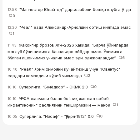
"Манчестер Юнайтед" дарвозабони бошқа клубга ўтди
12:58
0
"Реал" ёзда Александр-Арнолдни сотиш ниятида эмас
12:20
1
Жаҳонгир Ўрозов ЖЧ-2026 ҳақида: “Барча ўйинларда
11:43
мағлуб бўлишимизга Каннаваро айбдор эмас. Ўзимизга
бўлган ишончимиз унчалик эмас эди, ҳаяжонландик”
6
"Реал" ярим ҳимояни кучайтириш учун "Ювентус"
10:40
сардори номзодини кўриб чиқмоқда
2
Суперлига. “Бунёдкор” - ОКМК 2:3
0
10:10
УЕФА жазмани билан боғлиқ жанжал сабаб
10:10
Инфантинонинг фаолиятини текширмоқчи — манба
1
Суперлига. “Насаф” - “Қўқон-1912“ 0:0
0
10:05