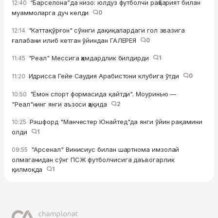
“Барселона”да низо: юлдуз футболчи раҳбарият билан
12:40
муаммоларга дуч келди
0
"Каттақўрғон" сўннги дақиқалардаги гол эвазига
12:14
ғалабани илиб кетган ўйиндан ГАЛЕРЕЯ
0
"Реал" Мессига ҳамдардлик билдирди
1
11:45
Идрисса Гейе Саудия Арабистони клубига ўтди
0
11:20
"Ёмон спорт формасида қайтди". Моуринью —
10:50
"Реал"нинг янги аъзоси ҳақида
2
Рэшфорд "Манчестер Юнайтед"да янги ўйин рақамини
10:25
олди
1
"Арсенал" Винисиус билан шартнома имзолай
09:55
олмаганидан сўнг ПСЖ футболчисига даъвогарлик
қилмоқда
1