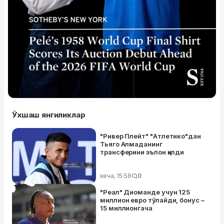
Ўхшаш янгиликлар
"Ривер Плейт" "Атлетико"дан
Тьяго Алмаданинг
трансферини эълон қилди
кеча, 15:58
0
"Реал" Диоманде учун 125
миллион евро тўлайди, бонус –
15 миллионгача