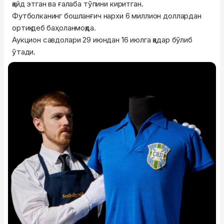
қайд этган ва ғалаба тўпини киритган.
Футболканинг бошланғич нархи 6 миллион доллардан
ортиқ деб баҳоланмоқда.
Аукцион савдолари 29 июндан 16 июлга қадар бўлиб
ўтади.