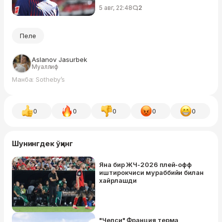
5 авг, 22:48
2
Пеле
Aslanov Jasurbek
Муаллиф
Манба: Sotheby’s
0
0
0
0
0
Шунингдек ўқинг
Яна бир ЖЧ-2026 плей-офф
иштирокчиси мураббийи билан
хайрлашди
"Челси" Франция терма