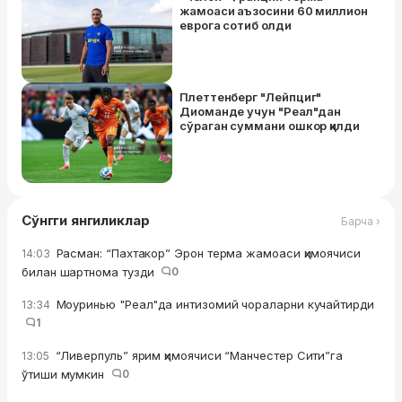
жамоаси аъзосини 60 миллион
еврога coтиб oлди
Плеттенберг "Лейпциг"
Диомандe учун "Реал"дан
сўраган суммани ошкор қилди
Сўнгги янгиликлар
Барча ›
Расман: “Пахтакор” Эрон терма жамоаси ҳимоячиси
14:03
билан шартнома тузди
0
Моуринью "Реал"да интизомий чораларни кучайтирди
13:34
1
“Ливерпуль” ярим ҳимоячиси “Манчестер Сити”га
13:05
ўтиши мумкин
0