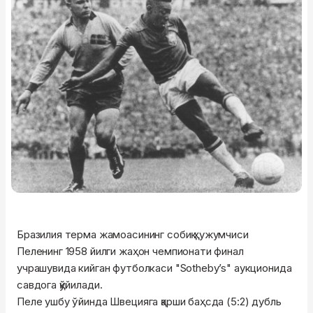
Бразилия терма жамоасининг собиқ ҳужумчиси
Пеленинг 1958 йилги жаҳон чемпионати финал
учрашувида кийган футболкаси "Sotheby’s" аукционида
савдога қўйилади.
Пеле ушбу ўйинда Швецияга қарши баҳсда (5:2) дубль