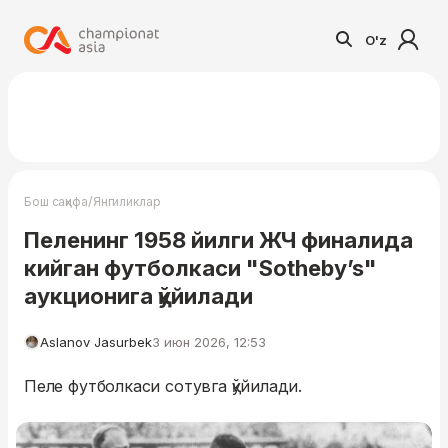
O'z
/
Бош саҳифа
Янгиликлар
Пеленинг 1958 йилги ЖЧ финалида
кийган футболкаси "Sotheby’s"
аукционига қўйилади
Aslanov Jasurbek
3 июн 2026, 12:53
Пеле футболкаси сотувга қўйилади.