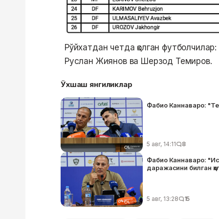
Рўйхатдан четда қолган футболчилар
Руслан Жиянов ва Шерзод Темиров.
Ўхшаш янгиликлар
Фабио Каннаваро: "Т
5 авг, 14:11
8
Фабио Каннаваро: "И
даражасини билган ҳо
5 авг, 13:28
15