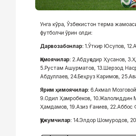
Унга кўра, Ўзбекистон терма жамоас
футболчи ўрин олди:
Дарвозабонлар
: 1.Ўткир Юсупов, 1
Ҳимоячилар
: 2.Абдуқодир Ҳусанов, 3
5.Рустам Ашурматов, 13.Шерзод Наср
Абдуллаев, 24.Беҳруз Каримов, 25.Ав
Ярим ҳимоячилар
: 6.Акмал Мозгово
9.Одил Ҳамробеков, 10.Жалолиддин М
Ҳамдамов, 19.Азиз Ғаниев, 22.Аббос
Ҳужумчилар
: 14.Элдор Шомуродов, 20