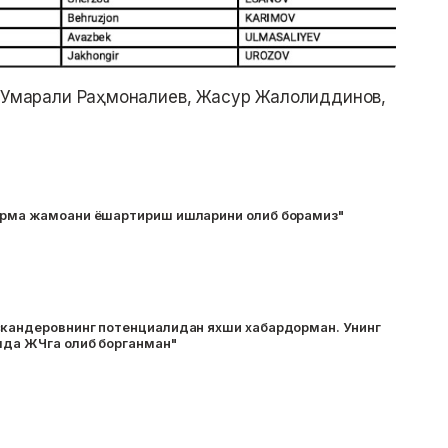
: Умарали Раҳмоналиев, Жасур Жалолиддинов,
ерма жамоани ёшартириш ишларини олиб борамиз"
скандеровнинг потенциалидан яхши хабардорман. Унинг
лда ЖЧга олиб борганман"