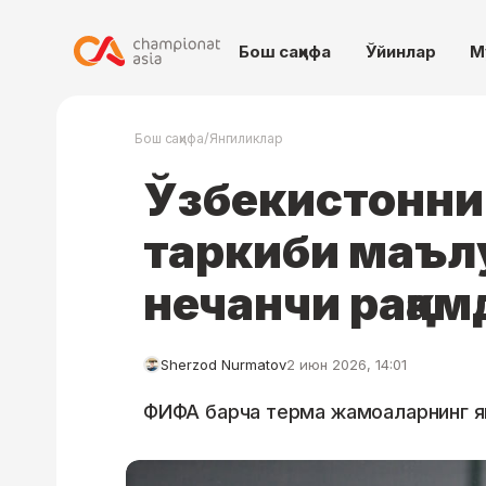
Бош саҳифа
Ўйинлар
М
/
Бош саҳифа
Янгиликлар
Ўзбекистонни
таркиби маъл
нечанчи рақам
Sherzod Nurmatov
2 июн 2026, 14:01
ФИФА барча терма жамоаларнинг як