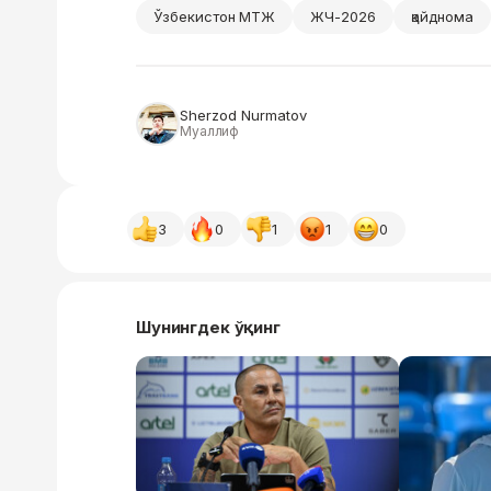
Ўзбекистон МТЖ
ЖЧ-2026
қайднома
Sherzod Nurmatov
Муаллиф
3
0
1
1
0
Шунингдек ўқинг