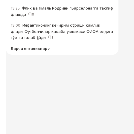
Флик ва Ямаль Родрини “Барселона”га таклиф
13:25
қилишди
0
Инфантинонинг кечирим сўраши камлик
13:00
қилади: Футболчилар касаба уюшмаси ФИФА олдига
тўртта талаб қўйди
1
Барча янгиликлар ›