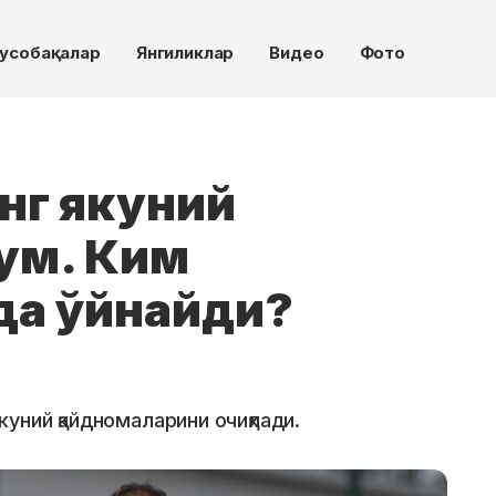
усобақалар
Янгиликлар
Видео
Фото
нг якуний
ум. Ким
да ўйнайди?
уний қайдномаларини очиқлади.