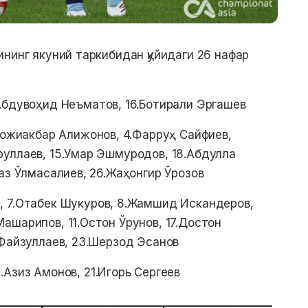
ининг якуний таркибидан қуйидаги 26 нафар
2.Абдувоҳид Неъматов, 16.Ботирали Эргашев
.Ҳожиакбар Алижонов, 4.Фарруҳ Сайфиев,
уллаев, 15.Умар Эшмуродов, 18.Абдулла
аз Ўлмасалиев, 26.Жаҳонгир Ўрозов
й, 7.Отабек Шукуров, 8.Жамшид Искандеров,
ашарипов, 11.Остон Ўрунов, 17.Достон
 Файзуллаев, 23.Шерзод Эсанов
.Азиз Амонов, 21.Игорь Сергеев