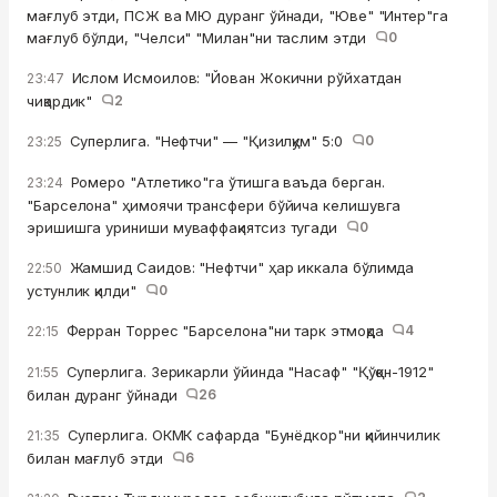
мағлуб этди, ПСЖ ва МЮ дуранг ўйнади, "Юве" "Интер"га
мағлуб бўлди, "Челси" "Милан"ни таслим этди
0
Ислом Исмоилов: "Йован Жокични рўйхатдан
23:47
чиқардик"
2
Суперлига. "Нефтчи" — "Қизилқум" 5:0
0
23:25
Ромеро "Атлетико"га ўтишга ваъда берган.
23:24
"Барселона" ҳимоячи трансфери бўйича келишувга
эришишга уриниши муваффақиятсиз тугади
0
Жамшид Саидов: "Нефтчи" ҳар иккала бўлимда
22:50
устунлик қилди"
0
Ферран Торрес "Барселона"ни тарк этмоқда
4
22:15
Суперлига. Зерикарли ўйинда "Насаф" "Қўқон-1912"
21:55
билан дуранг ўйнади
26
Суперлига. ОКМК сафарда "Бунёдкор"ни қийинчилик
21:35
билан мағлуб этди
6