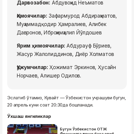
Дарвозабон:
Абдувоҳид Неъматов
Ҳимоячилар:
Зафармурод Абдираҳматов,
Муҳаммадқодир Ҳамралиев, Алибек
Давронов, Иброҳимҳалил Йўлдошев
Ярим ҳимоячилар:
Абдурауф Бўриев,
Жасур Жалолиддинов, Диёр Холматов
Ҳужумчилар:
Ҳожимат Эркинов, Ҳусайн
Норчаев, Алишер Одилов.
Эслатиб ўтамиз, Кувайт — Ўзбекистон учрашуви бугун,
20 апрель куни соат 20:30да бошланади.
Ўхшаш янгиликлар
Бугун Ўзбекистон ОТЖ
Францияга қарши баҳс олиб