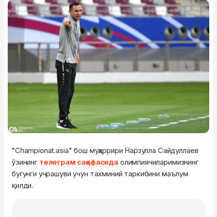
"Championat.asia" бош муҳаррири Нарзулла Сайдуллаев
ўзининг
телеграм саҳифасида
олимпиячиларимизнинг
бугунги учрашуви учун тахминий таркибини маълум
қилди.