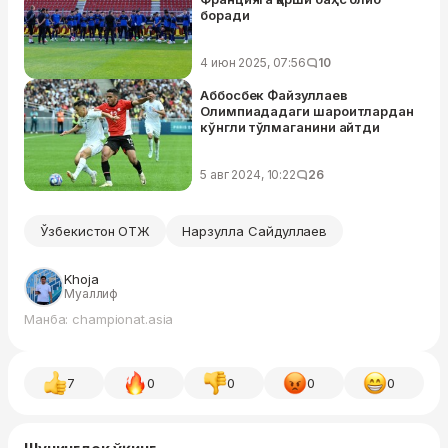
боради
4 июн 2025, 07:56
10
Аббосбек Файзуллаев
Олимпиададаги шароитлардан
кўнгли тўлмаганини айтди
5 авг 2024, 10:22
26
Ўзбекистон ОТЖ
Нарзулла Сайдуллаев
Khoja
Муаллиф
Манба: championat.asia
7
0
0
0
0