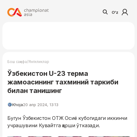
O'z
/
Бош саҳифа
Янгиликлар
Ўзбекистон U-23 терма
жамоасининг тахминий таркиби
билан танишинг
Khoja
20 апр 2024, 13:13
Бугун Ўзбекистон ОТЖ Осиё кубогидаги иккинчи
учрашувини Кувайтга қарши ўтказади.