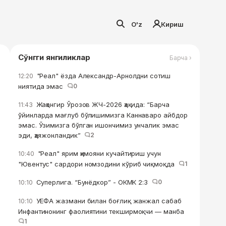
O'z
Кириш
Сўнгги янгиликлар
Барча ›
"Реал" ёзда Александр-Арнолдни сотиш
12:20
ниятида эмас
0
Жаҳонгир Ўрозов ЖЧ-2026 ҳақида: “Барча
11:43
ўйинларда мағлуб бўлишимизга Каннаваро айбдор
эмас. Ўзимизга бўлган ишончимиз унчалик эмас
эди, ҳаяжонландик”
2
"Реал" ярим ҳимояни кучайтириш учун
10:40
"Ювентус" сардори номзодини кўриб чиқмоқда
1
Суперлига. “Бунёдкор” - ОКМК 2:3
0
10:10
УЕФА жазмани билан боғлиқ жанжал сабаб
10:10
Инфантинонинг фаолиятини текширмоқчи — манба
1