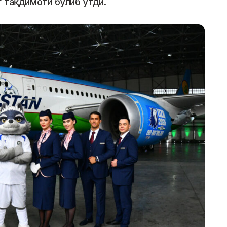
г тақдимоти бўлиб ўтди.