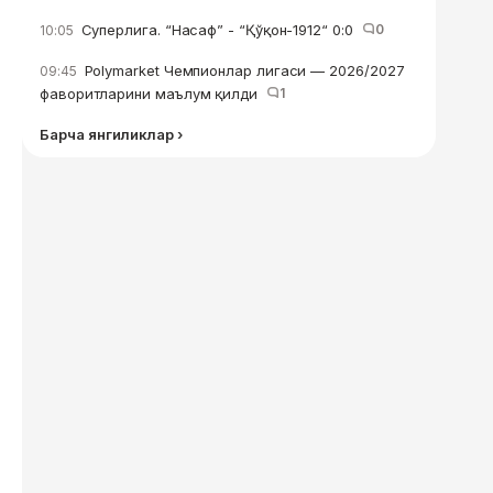
Суперлига. “Насаф” - “Қўқон-1912“ 0:0
0
10:05
Polymarket Чемпионлар лигаси — 2026/2027
09:45
фаворитларини маълум қилди
1
Барча янгиликлар ›