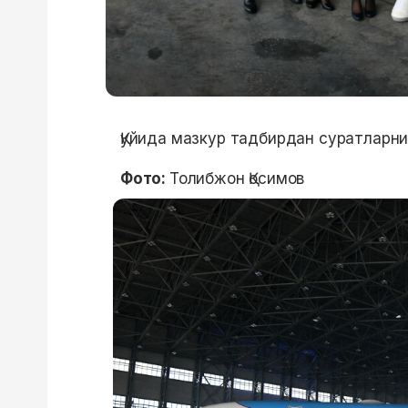
Қуйида мазкур тадбирдан суратларни
Фото:
Толибжон Қосимов