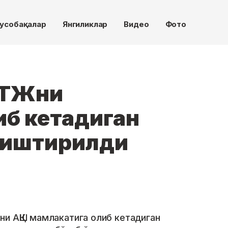
усобақалар
Янгиликлар
Видео
Фото
МТЖни
иб кетадиган
аништирилди
и АҚШ мамлакатига олиб кетадиган