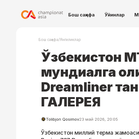
Бош саҳифа
Ўйинлар
М
/
Бош саҳифа
Янгиликлар
Ўзбекистон 
мундиалга ол
Dreamliner т
ГАЛЕРЕЯ
Tolibjon Qosimov
23 май 2026, 20:05
Ўзбекистон миллий терма жамоасин