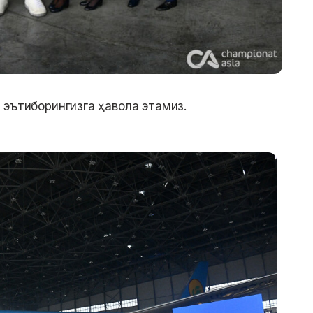
 эътиборингизга ҳавола этамиз.