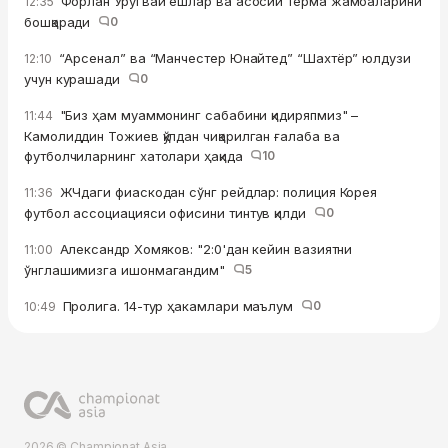
Форлан Уругвай ёшлар ва асосий терма жамоаларини
12:35
бошқаради
0
“Арсенал” ва “Манчестер Юнайтед” “Шахтёр” юлдузи
12:10
учун курашади
0
"Биз ҳам муаммонинг сабабини қидиряпмиз" –
11:44
Камолиддин Тожиев қўлдан чиқарилган ғалаба ва
футболчиларнинг хатолари ҳақида
10
ЖЧдаги фиаскодан сўнг рейдлар: полиция Корея
11:36
футбол ассоциацияси офисини тинтув қилди
0
Александр Хомяков: "2:0'дан кейин вазиятни
11:00
ўнглашимизга ишонмагандим"
5
Пролига. 14-тур ҳакамлари маълум
0
10:49
2026 © Championat.Asia