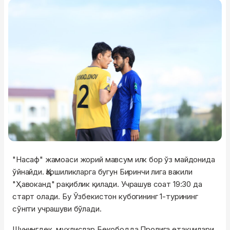
"Насаф" жамоаси жорий мавсум илк бор ўз майдонида
ўйнайди. Қаршиликларга бугун Биринчи лига вакили
"Ҳавоканд" рақиблик қилади. Учрашув соат 19:30 да
старт олади. Бу Ўзбекистон кубогининг 1-турининг
сўнгги учрашуви бўлади.
Шунингдек, мухлислар Бекободда Пролига етакчилари