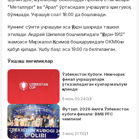
"Металлург" ва "Арал" ўртасидаги учрашувга ҳам гувоҳ
бўлишади. Учрашув соат 18:00 да бошланади.
Куннинг сўнгги учрашуви эса Қўқон шаҳрида ташкил
этилади. Андрей Шипилов бошчилигидаги "Қўқон-1912"
жамоаси Миржалол Қосимов бошқарувидаги ОКМКни
қабул қилади. Ушбу баҳс эса 19:00 га белгиланган.
Ўхшаш янгиликлар
Ўзбекистон Кубоги. Нимчорак
финал учрашувлари
ўтказиладиган кунлар маълум
қилинди
6 июн, 00:24
3
Футзал. 2026 йилги Ўзбекистон
кубоги финали: BMB PFC
чемпион!
3 июн, 21:11
1