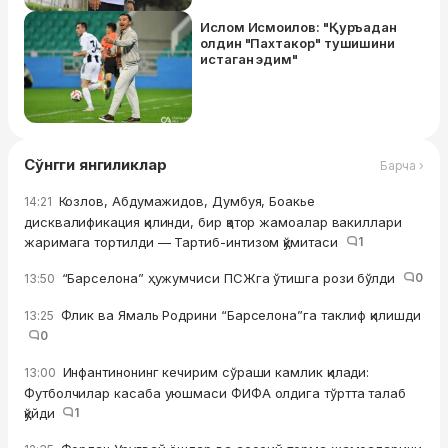
Ислом Исмоилов: "Қуръадан
олдин "Пахтакор" тушишини
истаган эдим"
Сўнгги янгиликлар
Барча ›
Козлов, Абдумажидов, Думбуя, Боакье
14:21
дисквалификация қилинди, бир қатор жамоалар вакиллари
жаримага тортилди — Тартиб-интизом қўмитаси
1
“Барселона” ҳужумчиси ПСЖга ўтишга рози бўлди
0
13:50
Флик ва Ямаль Родрини “Барселона”га таклиф қилишди
13:25
0
Инфантинонинг кечирим сўраши камлик қилади:
13:00
Футболчилар касаба уюшмаси ФИФА олдига тўртта талаб
қўйди
1