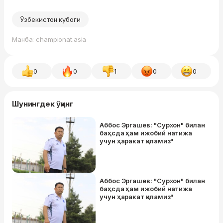
Ўзбекистон кубоги
Манба: championat.asia
0
0
1
0
0
Шунингдек ўқинг
Аббос Эргашев: "Сурхон" билан
баҳсда ҳам ижобий натижа
учун ҳаракат қиламиз"
Аббос Эргашев: "Сурхон" билан
баҳсда ҳам ижобий натижа
учун ҳаракат қиламиз"