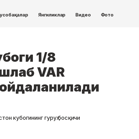
усобақалар
Янгиликлар
Видео
Фото
боги 1/8
шлаб VAR
фойдаланилади
тон кубогининг гуруҳ босқичи