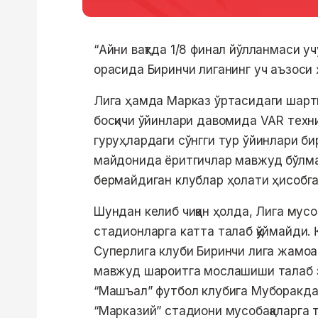
“Айни вақтда 1/8 финал йўлланмаси уч
орасида Биринчи лиганинг уч аъзоси 
Лига ҳамда Марказ ўртасидаги шартн
босқичи ўйинлари давомида VAR тех
гуруҳлардаги сўнгги тур ўйинлари б
майдонида ёритгичлар мавжуд бўлма
бермайдиган клублар ҳолати ҳисобга
Шундан келиб чиққан ҳолда, Лига мусо
стадионларга катта талаб қўймайди. 
Суперлига клуби Биринчи лига жамоа
мавжуд шароитга мослашиши талаб э
“Машъал” футбол клубига Муборакд
“Марказий” стадиони мусобақаларга т