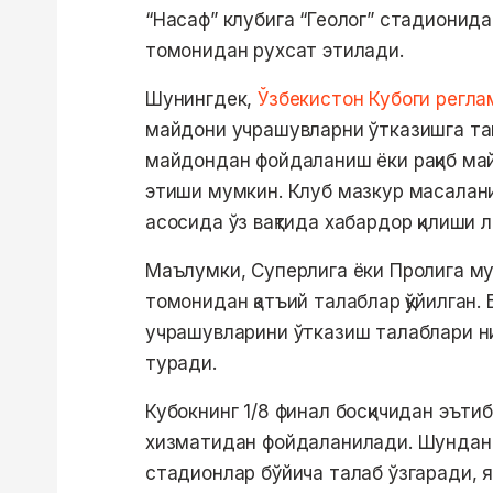
“Насаф” клубига “Геолог” стадионид
томонидан рухсат этилади.
Шунингдек,
Ўзбекистон Кубоги регла
майдони учрашувларни ўтказишга та
майдондан фойдаланиш ёки рақиб ма
этиши мумкин. Клуб мазкур масалан
асосида ўз вақтида хабардор қилиши 
Маълумки, Суперлига ёки Пролига му
томонидан қатъий талаблар қўйилган. 
учрашувларини ўтказиш талаблари ни
туради.
Кубокнинг 1/8 финал босқичидан эът
хизматидан фойдаланилади. Шундан к
стадионлар бўйича талаб ўзгаради, 