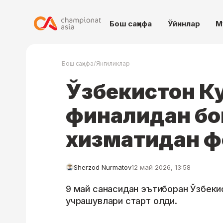
Бош саҳифа
Ўйинлар
М
/
Бош саҳифа
Янгиликлар
Ўзбекистон Ку
финалидан бо
хизматидан 
Sherzod Nurmatov
12 май 2026, 13:58
9 май санасидан эътиборан Ўзбекис
учрашувлари старт олди.