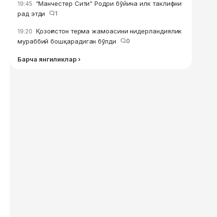
“Манчестер Сити” Родри бўйича илк таклифни
19:45
рад этди
1
Қозоғистон терма жамоасини нидерландиялик
19:20
мураббий бошқарадиган бўлди
0
Барча янгиликлар ›