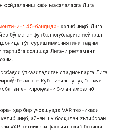
ан фойдаланиш каби масалаларга Лига
ментининг 4.5-бандидан
келиб чиқиб, Лига
йёр бўлмаган футбол клубларига нейтрал
йдонида тўп суриш имкониятини тақдим
и тартибга солишда Лигани регламент
лозим.
собақаси ўтказиладиган стадионларга Лига
Бироқ Ўзбекистон Кубогининг гуруҳ босқичи
сбатан енгилроқ экани билан ажралиб
иборан ҳар бир учрашувда VAR техникаси
елиб чиқиб, айнан шу босқичдан эътиборан
яъни VAR техникаси фаолият олиб бориши