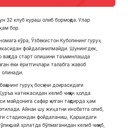
ун 32 клуб кураш олиб бормоқда. Улар
ҳам бор.
омага кўра, Ўзбекистон Кубогининг гуруҳ
никасидан фойдаланилмайди. Шунингдек,
ир вақтда старт олишини таъминлашда
ган ёки ёритгичлари талабга жавоб
 олинади.
бақанинг гуруҳ босқичи доирасидаги
Қуръа натижасидан келиб чиққан ҳолда
си майдонига сафар қилган тақдирда ҳам
тилади. Айнан шу жиҳатни инобатга олиб,
аги стадиондан фойдаланиш, Қаршидаги
ўлиқ шай ҳолатда бўлмаганидан келиб чиқиб,