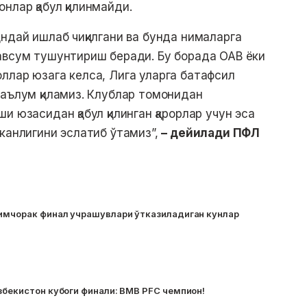
нлар қабул қилинмайди.
андай ишлаб чиқилгани ва бунда нималарга
авсум тушунтириш беради. Бу борада ОАВ ёки
ллар юзага келса, Лига уларга батафсил
маълум қиламиз. Клублар томонидан
и юзасидан қабул қилинган қарорлар учун эса
эканлигини эслатиб ўтамиз”,
– дейилади ПФЛ
Нимчорак финал учрашувлари ўтказиладиган кунлар
збекистон кубоги финали: BMB PFC чемпион!