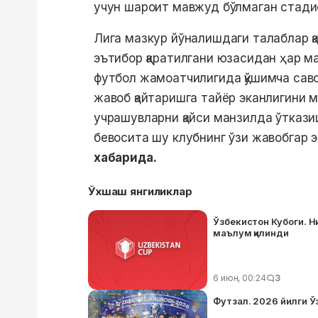
учун шароит мавжуд бўлмаган стадио
Лига мазкур йўналишдаги талаблар қ
эътибор қаратилгани юзасидан ҳар м
футбол жамоатчилигида қўшимча саво
жавоб қайтаришга тайёр эканлигини 
учрашувларни қайси манзилда ўтказиш
бевосита шу клубнинг ўзи жавобгар 
хабарида.
Ўхшаш янгиликлар
Ўзбекистон Кубоги. 
маълум қилинди
6 июн, 00:24
3
Футзал. 2026 йилги Ў