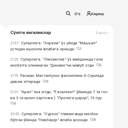
O'z
Кириш
Сўнгги янгиликлар
Барча ›
Суперлига. "Хоразм" ўз уйида "Машъал"
21:57
устидан ишончли ғалабага эришди
1
Суперлига. "Локомотив" ўз майдонида голи
21:25
инобатга олинмаган "Динамо"ни мағлуб этди
5
Расман: Мастантуоно фаолиятини А Серияда
21:10
давом эттиради
0
"Арал" яна ютди, "Ғазалкент" ўйинида 7 та гол
21:01
ва 3 та қизил карточка | "Пролига шарҳи", 13-тур
0
Суперлига. "Сурхон" Наманганда мезбон
20:55
бўлган ўйинда "Навбаҳор" ғалаба қозонди
6