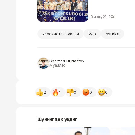
3 июн, 21:11
1
Ўзбекистон Кубоги
VAR
ЎзПФЛ
Sherzod Nurmatov
Муаллиф
2
1
0
0
0
Шунингдек ўқинг