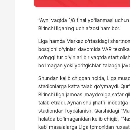
“Ayni vaqtda 1/8 final yo'llanmasi uchun
Birinchi liganing uch a'zosi ham bor.
Liga hamda Markaz o'rtasidagi shartno
bosqichi o'yinlari davomida VAR texnik
so'nggi tur o'yinlari bir vaqtda start ol
bo'lmagan yoki yoritgichlari talabga jav
Shundan kelib chiqqan holda, Liga muso
stadionlarga katta talab qo'ymaydi. Qur'
Birinchi liga jamoasi maydoniga safar q
talab etiladi. Aynan shu jihatni inobatg
stadiondan foydalanish, Qarshidagi “Ma
holatda bo'lmaganidan kelib chiqib, “Na
kabi masalalarga Liga tomonidan ruxsat e