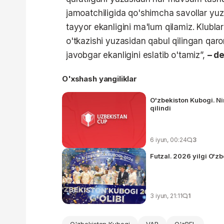
jamoatchiligida qo'shimcha savollar yuz
tayyor ekanligini ma'lum qilamiz. Klubl
o'tkazishi yuzasidan qabul qilingan qaro
javobgar ekanligini eslatib o'tamiz”,
– de
O'xshash yangiliklar
O'zbekiston Kubogi. Ni
qilindi
6 iyun, 00:24
3
Futzal. 2026 yilgi O'z
3 iyun, 21:11
1