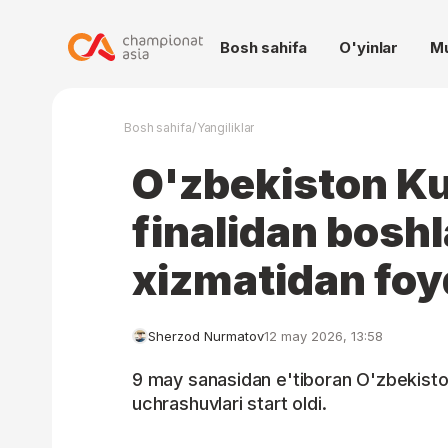
Bosh sahifa
O'yinlar
M
/
Bosh sahifa
Yangiliklar
O'zbekiston Ku
finalidan bosh
xizmatidan foy
Sherzod Nurmatov
12 may 2026, 13:58
9 may sanasidan e'tiboran O'zbekisto
uchrashuvlari start oldi.