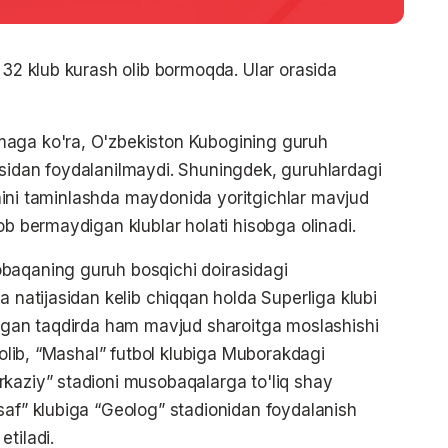
 32 klub kurash olib bormoqda. Ular orasida
maga ko'ra, O'zbekiston Kubogining guruh
asidan foydalanilmaydi. Shuningdek, guruhlardagi
ishini taminlashda maydonida yoritgichlar mavjud
ob bermaydigan klublar holati hisobga olinadi.
baqaning guruh bosqichi doirasidagi
a natijasidan kelib chiqqan holda Superliga klubi
ilgan taqdirda ham mavjud sharoitga moslashishi
a olib, “Mashal” futbol klubiga Muborakdagi
rkaziy” stadioni musobaqalarga to'liq shay
saf” klubiga “Geolog” stadionidan foydalanish
tiladi.