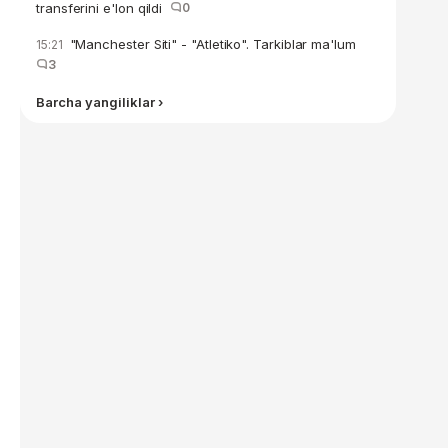
transferini e'lon qildi
0
"Manchester Siti" - "Atletiko". Tarkiblar ma'lum
15:21
3
Barcha yangiliklar ›