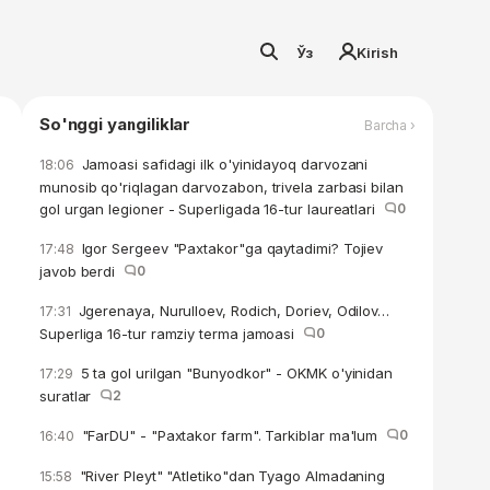
Ўз
Kirish
So'nggi yangiliklar
Barcha ›
Jamoasi safidagi ilk o'yinidayoq darvozani
18:06
munosib qo'riqlagan darvozabon, trivela zarbasi bilan
gol urgan legioner - Superligada 16-tur laureatlari
0
Igor Sergeev "Paxtakor"ga qaytadimi? Tojiev
17:48
javob berdi
0
Jgerenaya, Nurulloev, Rodich, Doriev, Odilov…
17:31
Superliga 16-tur ramziy terma jamoasi
0
5 ta gol urilgan "Bunyodkor" - OKMK o'yinidan
17:29
suratlar
2
"FarDU" - "Paxtakor farm". Tarkiblar ma'lum
0
16:40
"River Pleyt" "Atletiko"dan Tyago Almadaning
15:58