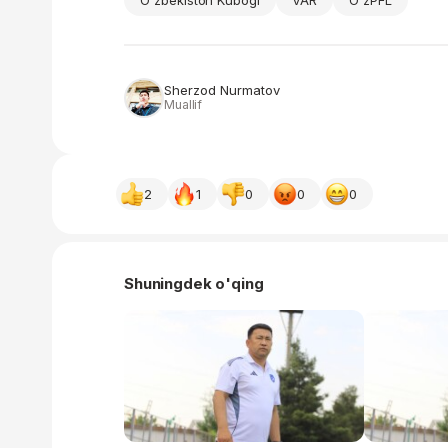
O'zbekiston Kubogi
VAR
O'zPFL
Sherzod Nurmatov
Muallif
2
1
0
0
0
Shuningdek o'qing