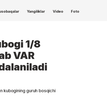
usobaqalar
Yangiliklar
Video
Foto
bogi 1/8
lab VAR
dalaniladi
n kubogining guruh bosqichi