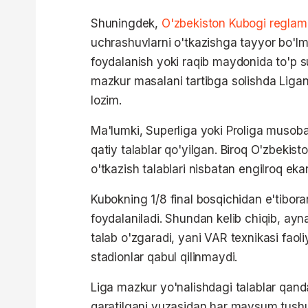
Shuningdek,
O'zbekiston Kubogi reglam
uchrashuvlarni o'tkazishga tayyor bo'l
foydalanish yoki raqib maydonida to'p s
mazkur masalani tartibga solishda Ligani
lozim.
Ma'lumki, Superliga yoki Proliga musoba
qatiy talablar qo'yilgan. Biroq O'zbekis
o'tkazish talablari nisbatan engilroq ekani
Kubokning 1/8 final bosqichidan e'tibor
foydalaniladi. Shundan kelib chiqib, ay
talab o'zgaradi, yani VAR texnikasi faol
stadionlar qabul qilinmaydi.
Liga mazkur yo'nalishdagi talablar qand
qaratilgani yuzasidan har mavsum tushun