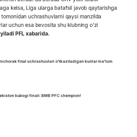
aga kelsa, Liga ularga batafsil javob qaytarishga
ar tomonidan uchrashuvlarni qaysi manzilda
rlar uchun esa bevosita shu klubning o'zi
yiladi PFL xabarida.
mchorak final uchrashuvlari o'tkaziladigan kunlar ma'lum
bekiston kubogi finali: BMB PFC chempion!