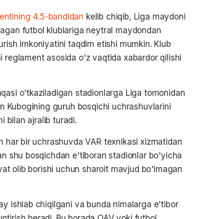
entining 4.5-bandidan
kelib chiqib, Liga maydoni
magan futbol klublariga neytral maydondan
urish imkoniyatini taqdim etishi mumkin. Klub
 reglament asosida o'z vaqtida xabardor qilishi
qasi o'tkaziladigan stadionlarga Liga tomonidan
ton Kubogining guruh bosqichi uchrashuvlarini
 bilan ajralib turadi.
an har bir uchrashuvda VAR texnikasi xizmatidan
nan shu bosqichdan e'tiboran stadionlar bo'yicha
iyat olib borishi uchun sharoit mavjud bo'lmagan
ay ishlab chiqilgani va bunda nimalarga e'tibor
tirish beradi. Bu borada OAV yoki futbol