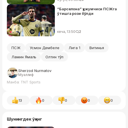
“Барселона” ҳужумчиси ПСЖга
ўтишга рози бўлди
кеча, 13:50
2
ПСЖ
Усмон Дембеле
Лига 1
Витинья
Ламин Ямаль
Олтин тўп
Sherzod Nurmatov
Муаллиф
Манба: TNT Sports
13
0
0
0
0
Шунингдек ўқинг