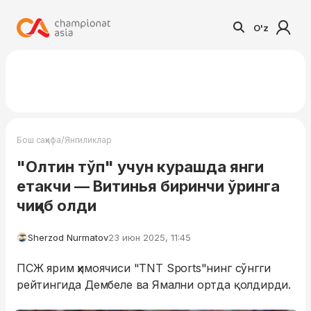
O'z
/
Бош саҳифа
Янгиликлар
"Олтин тўп" учун курашда янги
етакчи — Витинья биринчи ўринга
чиқиб олди
Sherzod Nurmatov
23 июн 2025, 11:45
ПСЖ ярим ҳимоячиси "TNT Sports"нинг сўнгги
рейтингида Дембеле ва Ямални ортда қолдирди.