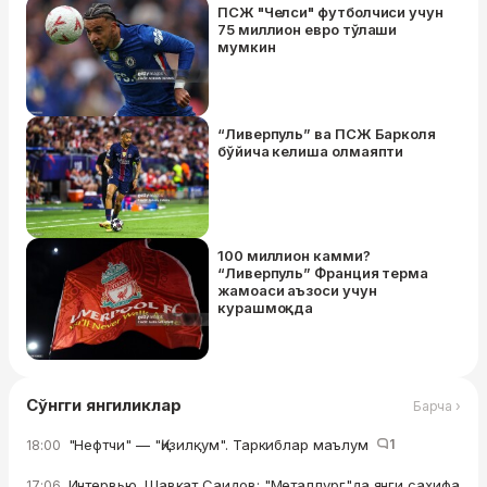
ПСЖ "Челси" футболчиси учун
75 миллион евро тўлаши
мумкин
“Ливерпуль” ва ПСЖ Барколя
бўйича келиша олмаяпти
100 миллион камми?
“Ливерпуль” Франция терма
жамоаси аъзоси учун
курашмоқда
Сўнгги янгиликлар
Барча ›
"Нефтчи" — "Қизилқум". Таркиблар маълум
1
18:00
Интервью. Шавкат Саидов: "Металлург"да янги саҳифа
17:06