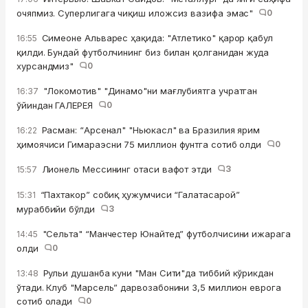
очяпмиз. Суперлигага чиқиш иложсиз вазифа эмас"
0
Симеоне Альварес ҳақида: "Атлетико" қарор қабул
16:55
қилди. Бундай футболчининг биз билан қолганидан жуда
хурсандмиз"
0
"Локомотив" "Динамо"ни мағлубиятга учратган
16:37
ўйиндан ГАЛЕРЕЯ
0
Расман: “Арсенал" "Ньюкасл" ва Бразилия ярим
16:22
ҳимоячиси Гимараэсни 75 миллион фунтга сотиб олди
0
Лионель Мессининг отаси вафот этди
3
15:57
“Пахтакор” собиқ ҳужумчиси “Галатасарой”
15:31
мураббийи бўлди
3
"Сельта" “Манчестер Юнайтед” футболчисини ижарага
14:45
олди
0
Рульи душанба куни "Ман Сити"да тиббий кўрикдан
13:48
ўтади. Клуб "Марсель” дарвозабонини 3,5 миллион еврога
сотиб олади
0