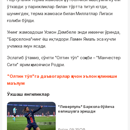
ўтказди: у парижликлар билан тўртта титул ютди,
шунингдек, терма жамоаси билан Миллатлар Лигаси
ғолиби бўлди.
Унинг жамоадоши Усмон Дембеле энди иккинчи ўринда,
"Барселона"нинг ёш иқтидори Ламин Ямаль эса кучли
учликка якун ясади.
Эслатиб ўтамиз, сўнгги "Олтин тўп" соҳиби – "Манчестер
Сити" ярим ҳимоячиси Родри.
"Олтин тўп"га даъвогарлар қачон эълон қилиниши
маълум
Ўхшаш янгиликлар
"Ливерпуль" Баркола бўйича
келишувга эришди
бугун, 09:35
0