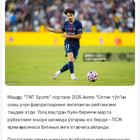
Машҳур "TNT Sports" портали 2025 йилги “Олтин тўп”ни
олиш учун фаворитларнинг янгиланган рейтингини
тақдим этди. Узоқ вақтдан буён биринчи марта
рўйхатнинг юқори қисмида ўзгариш юз берди – ПСЖ
ярим ҳимоячиси Витинья янги етакчига айланди.
Португалия терма жамоаси футболчиси мавсумни кучли