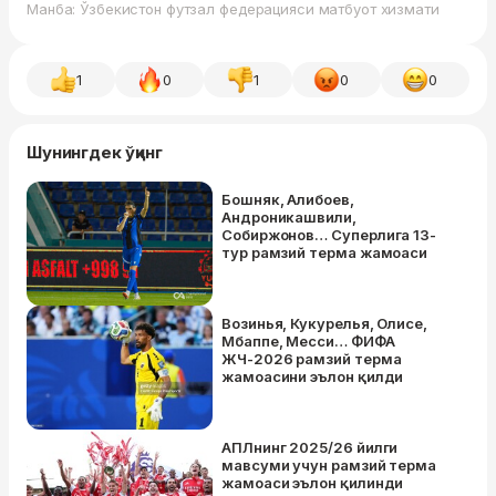
Манба: Ўзбекистон футзал федерацияси матбуот хизмати
1
0
1
0
0
Шунингдек ўқинг
Бошняк, Алибоев,
Андроникашвили,
Собиржонов… Суперлига 13-
тур рамзий терма жамоаси
Возинья, Кукурелья, Олисе,
Мбаппе, Месси… ФИФА
ЖЧ-2026 рамзий терма
жамоасини эълон қилди
АПЛнинг 2025/26 йилги
мавсуми учун рамзий терма
жамоаси эълон қилинди