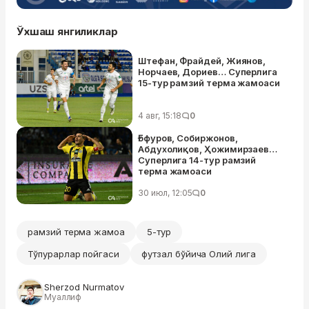
Ўхшаш янгиликлар
Штефан, Фрайдей, Жиянов,
Норчаев, Дориев… Суперлига
15-тур рамзий терма жамоаси
4 авг, 15:18
0
Ғофуров, Собиржонов,
Абдухолиқов, Ҳожимирзаев…
Суперлига 14-тур рамзий
терма жамоаси
30 июл, 12:05
0
рамзий терма жамоа
5-тур
Тўпурарлар пойгаси
футзал бўйича Олий лига
Sherzod Nurmatov
Муаллиф