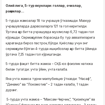
Олий лига, 5-тур якунлари: голлар, очколар,
рақамлар…
5-турда жамоалар 18 та учрашув ўтказишди. Мазкур
учрашувларда дарвозаларга 121 та гол киритилди.
Ўртача ҳар битта учрашувда мухлислар 6,72 тадан гол
кўришди. Сермаҳсуллик борасида бу тур аввалгиларига
қараганда бироз пастроқ бўлди. Қиёслаш учун энг
сермаҳсули бўлган 4-турда ишқибозлар ҳар битта ўйинда
ўртача 7,25 тадан гол кўришганди.
5-турда фақат битта жамоа – СҚБ юз фоизлик натижа
билан тугатди: учта ўйин, учта ғалаба.
Яна учта жамоа турни мағлубияциз ўтказди: “Насаф”,
“Динамо” ва “Локомотив” – 2 тадан ғалаба, 1 тадан
дуранг.
5-турда учта жамоа – “Максам-Чирчиқ”, “Қизилқум” ва
“Сурхон” биронта ҳам очко жамғара олишмади – 3 тадан