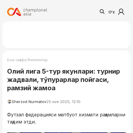
O'z
/
Бош саҳифа
Янгиликлар
Олий лига 5-тур якунлари: турнир
жадвали, тўпурарлар пойгаси,
рамзий жамоа
Sherzod Nurmatov
25 ноя 2025, 12:10
Футзал федерацияси матбуот хизмати рақамларни
тақдим этди.