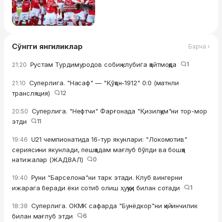
Сўнгги янгиликлар
Барча ›
Рустам Турдимуродов собиқ клубига қайтмоқда
1
21:20
Суперлига. "Насаф" — "Қўқон-1912" 0:0 (матнли
21:10
трансляция)
12
Суперлига. "Нефтчи" Фарғонада "Қизилқум"ни тор-мор
20:50
этди
11
U21 чемпионатида 16-тур якунлари: "Локомотив"
19:46
сериясини якунлади, пешқадам мағлуб бўлди ва бошқа
натижалар (ЖАДВАЛ)
0
Руни "Барселона"ни тарк этади. Клуб вингерни
19:40
ижарага беради ёки сотиб олиш ҳуқуқи билан сотади
1
Суперлига. ОКМК сафарда "Бунёдкор"ни қийинчилик
18:38
билан мағлуб этди
6