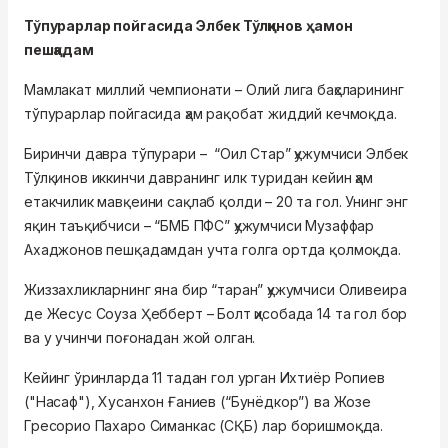
Тўпурарлар пойгасида Элбек Тўлқинов ҳамон
пешқадам
Мамлакат миллий чемпионати – Олий лига баҳсларининг
тўпурарлар пойгасида ҳам рақобат жиддий кечмоқда.
Биринчи давра тўпурари – “Оил Стар” ҳужумчиси Элбек
Тўлқинов иккинчи давранинг илк туридан кейин ҳам
етакчилик мавқеини сақлаб қолди – 20 та гол. Унинг энг
яқин таъқибчиси – “БМБ ПФC” ҳужумчиси Музаффар
Ахаджонов пешқадамдан учта голга ортда қолмоқда.
Жиззахликларнинг яна бир “таран” ҳужумчиси Оливеира
де Жесус Соуза Ҳебберт – Болт ҳисобада 14 та гол бор
ва у учинчи поғонадан жой олган.
Кейинг ўринларда 11 тадан гол урган Ихтиёр Ропиев
("Насаф"), Хусанхон Ғаниев (“Бунёдкор”) ва Жозе
Греcорио Пахаро Симанкас (СҚБ) лар боришмоқда.