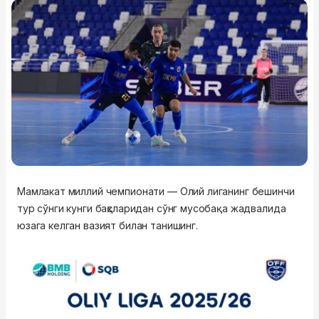
Мамлакат миллий чемпионати — Олий лиганинг бешинчи
тур сўнги кунги баҳсларидан сўнг мусобақа жадвалида
юзага келган вазият билан танишинг.