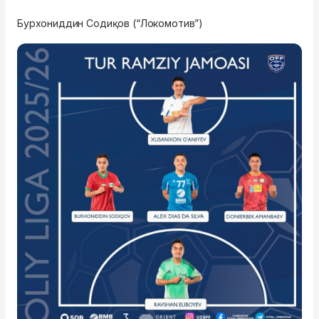
Бурхониддин Содиқов (“Локомотив”)