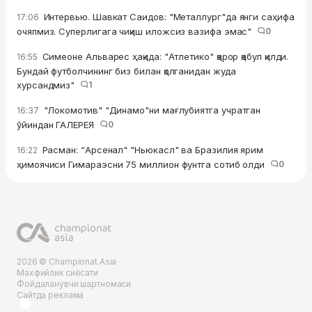
Интервью. Шавкат Саидов: "Металлург"да янги саҳифа
17:06
очяпмиз. Суперлигага чиқиш иложсиз вазифа эмас"
0
Симеоне Альварес ҳақида: "Атлетико" қарор қабул қилди.
16:55
Бундай футболчининг биз билан қолганидан жуда
хурсандмиз"
1
"Локомотив" "Динамо"ни мағлубиятга учратган
16:37
ўйиндан ГАЛЕРЕЯ
0
Расман: “Арсенал" "Ньюкасл" ва Бразилия ярим
16:22
ҳимоячиси Гимараэсни 75 миллион фунтга сотиб олди
0
2026 © Championat.Asia
Махфийлик сиёсати
Фойдаланувчи шартномаси
Сайтда реклама