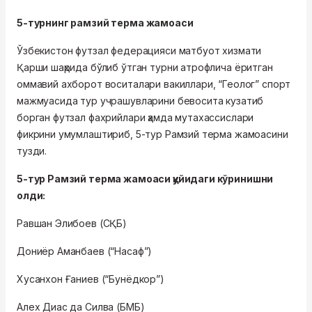
5-турнинг рамзий терма жамоаси
Ўзбекистон футзал федерацияси матбуот хизмати
Қарши шаҳрида бўлиб ўтган турни атрофлича ёритган
оммавий ахборот воситалари вакиллари, “Геолог” спорт
мажмуасида тур учрашувларини бевосита кузатиб
борган футзал фахрийлари ҳамда мутахассислари
фикрини умумлаштириб, 5-тур Рамзий терма жамоасини
тузди.
5-тур Рамзий терма жамоаси қуйидаги кўринишни
олди:
Равшан Элибоев (СҚБ)
Дониёр Аманбаев (“Насаф”)
Хусанхон Ғаниев (“Бунёдкор”)
Алех Диас да Силва (БМБ)