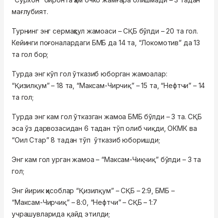
мағлубият.
Турнинг энг сермаҳсул жамоаси – СҚБ бўлди – 20 та гол.
Кейинги поғоналардаги БМБ да 14 та, “Локомотив” да 13
та гол бор;
Турда энг кўп гол ўтказиб юборган жамоалар:
“Қизилқум” – 18 та, “Максам-Чирчиқ” – 15 та, “Нефтчи” – 14
та гол;
Турда энг кам гол ўтказган жамоа БМБ бўлди – 3 та. СҚБ
эса ўз дарвозасидан 6 тадан тўп олиб чиқди, ОКМК ва
“Оил Стар” 8 тадан тўп ўтказиб юборишди;
Энг кам гол урган жамоа – “Максам-Чиқчиқ” бўлди – 3 та
гол;
Энг йирик ҳисоблар “Қизилқум” – СҚБ – 2:9, БМБ –
“Максам-Чирчиқ” – 8:0, “Нефтчи” – СҚБ – 1:7
учрашувларида қайд этилди;