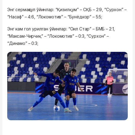
Энг сермаҳсул ўйинлар: “Қизилқум” – СҚБ – 2:9, “Сурхон” –
“Насаф” – 4:6, “Локомотив” – “Бунёдкор” – 5:5;
Энг кам гол урилган ўйинлар: “Оил Стар” – БМБ – 2:1,
“Максам-Чирчиқ” – “Локомотив” – 0:3, “Сурхон” –
“Динамо” – 0:3;