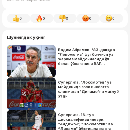
0
0
0
0
0
Шунингдек ўқинг
Вадим Абрамов: "83-дақиқада
"Локомотив" футболчиси ўз
жарима майдончасида қўл
билан ўйнаганини ВАР
кўрмади"
Суперлига. "Локомотив" ўз
майдонида голи инобатга
олинмаган "Динамо"ни мағлуб
этди
Суперлига. 16-тур
дисквалификациялари:
“Андижон”, “Локомотив” ва
“Динамо” йўқотишларга эга