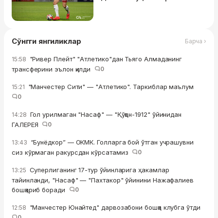
Сўнгги янгиликлар
Барча ›
"Ривер Плейт" "Атлетико"дан Тьяго Алмаданинг
15:58
трансферини эълон қилди
0
"Манчестер Сити" — "Атлетико". Таркиблар маълум
15:21
0
Гол урилмаган "Насаф" — "Қўқон-1912" ўйинидан
14:28
ГАЛЕРЕЯ
0
“Бунёдкор” — ОКМК. Голларга бой ўтган учрашувни
13:43
сиз кўрмаган ракурсдан кўрсатамиз
0
Суперлиганинг 17-тур ўйинларига ҳакамлар
13:25
тайинланди, "Насаф" — "Пахтакор" ўйинини Нажафалиев
бошқариб боради
0
"Манчестер Юнайтед" дарвозабони бошқа клубга ўтди
12:58
0