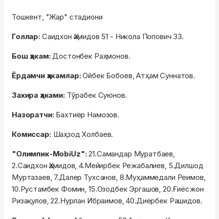
Тошкент, "Жар" стадиони
Голлар:
Саидхон Ҳамидов 51 - Никола Попович 33.
Бош ҳакам:
Достонбек Раҳмонов.
Ёрдамчи ҳакамлар:
Ойбек Бобоев, Атҳам Суннатов.
Захира ҳаками:
Тўрабек Суюнов.
Назоратчи:
Бахтиёр Намозов.
Комиссар:
Шаҳзод Холбаев.
"Олимпик-MobiUz":
21.Самандар Муратбаев,
2.Саидхон Ҳамидов, 4.Мейирбек Режабалиев, 5.Дилшод
Муртазаев, 7.Далер Тухсанов, 8.Муҳаммедали Реимов,
10.Рустамбек Фомин, 15.Озодбек Эргашов, 20.Ғиёсжон
Ризақулов, 22.Нурлан Ибраимов, 40.Диёрбек Рашидов.