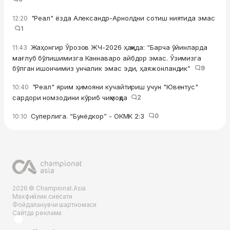
"Реал" ёзда Александр-Арнолдни сотиш ниятида эмас
12:20
1
Жаҳонгир Ўрозов ЖЧ-2026 ҳақида: “Барча ўйинларда
11:43
мағлуб бўлишимизга Каннаваро айбдор эмас. Ўзимизга
бўлган ишончимиз унчалик эмас эди, ҳаяжонландик”
9
"Реал" ярим ҳимояни кучайтириш учун "Ювентус"
10:40
сардори номзодини кўриб чиқмоқда
2
Суперлига. “Бунёдкор” - ОКМК 2:3
0
10:10
2026 © Championat.Asia
Махфийлик сиёсати
Фойдаланувчи шартномаси
Сайтда реклама