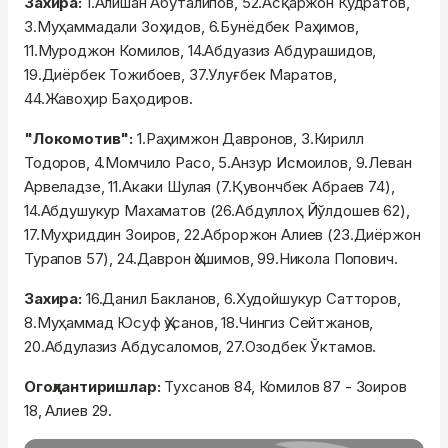
Захира:
1.Алишан Абуталипов, 52.Асқаржон Кудратов,
3.Муҳаммадали Зоҳидов, 6.Бунёдбек Раҳимов,
11.Муроджон Комилов, 14.Абдуазиз Абдурашидов,
19.Диёрбек Тожибоев, 37.Улуғбек Маратов,
44.Жавоҳир Баҳодиров.
"Локомотив":
1.Раҳимжон Давронов, 3.Кирилл
Тодоров, 4.Момчило Расо, 5.Анзур Исмоилов, 9.Леван
Арвеладзе, 11.Акаки Шулая (7.Қувончбек Абраев 74),
14.Абдушукур Махаматов (26.Абдуллоҳ Йўлдошев 62),
17.Муҳриддин Зоиров, 22.Аброржон Алиев (23.Диёржон
Турапов 57), 24.Даврон Ҳошимов, 99.Никола Попович.
Захира:
16.Данил Бакланов, 6.Худойшукур Сатторов,
8.Муҳаммад Юсуф Ҳусанов, 18.Чингиз Сейтжанов,
20.Абдулазиз Абдусаломов, 27.Озодбек Ўктамов.
Огоҳлантиришлар:
Тухсанов 84, Комилов 87 - Зоиров
18, Алиев 29.