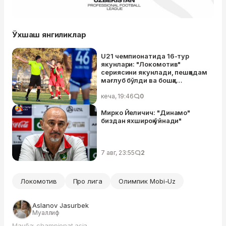
Ўхшаш янгиликлар
U21 чемпионатида 16-тур
якунлари: "Локомотив"
сериясини якунлади, пешқадам
мағлуб бўлди ва бошқа
натижалар (ЖАДВАЛ)
кеча, 19:46
0
Мирко Йеличич: "Динамо"
биздан яхшироқ ўйнади"
7 авг, 23:55
2
Локомотив
Про лига
Олимпик Mobi-Uz
Aslanov Jasurbek
Муаллиф
Манба: championat.asia