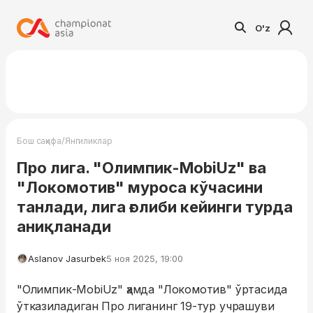
O'z
/
Бош саҳифа
Янгиликлар
Про лига. "Олимпик-MobiUz" ва
"Локомотив" муроса кўчасини
танлади, лига ғолиби кейинги турда
аниқланади
Aslanov Jasurbek
5 ноя 2025, 19:00
"Олимпик-MobiUz" ҳамда "Локомотив" ўртасида
ўтказиладиган Про лиганинг 19-тур учрашуви