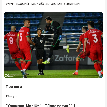
учун асосий таркиблар эълон қилинди.
Про лига
19-тур
"Олимпик-MobiUz" - "Локомотив" 1:1