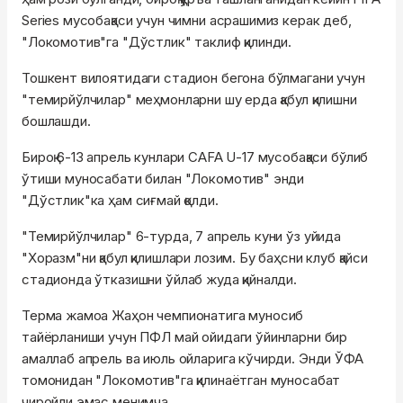
Series мусобақаси учун чимни асрашимиз керак деб,
"Локомотив"га "Дўстлик" таклиф қилинди.
Тошкент вилоятидаги стадион бегона бўлмагани учун
"темирйўлчилар" меҳмонларни шу ерда қабул қилишни
бошлашди.
Бироқ 6-13 апрель кунлари CAFA U-17 мусобақаси бўлиб
ўтиши муносабати билан "Локомотив" энди
"Дўстлик"ка ҳам сиғмай қолди.
"Темирйўлчилар" 6-турда, 7 апрель куни ўз уйида
"Хоразм"ни қабул қилишлари лозим. Бу баҳсни клуб қайси
стадионда ўтказишни ўйлаб жуда қийналди.
Терма жамоа Жаҳон чемпионатига муносиб
тайёрланиши учун ПФЛ май ойидаги ўйинларни бир
амаллаб апрель ва июль ойларига кўчирди. Энди ЎФА
томонидан "Локомотив"га қилинаётган муносабат
чиройли эмас менимча.