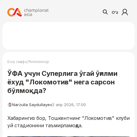
O'z
/
Бош саҳифа
Янгиликлар
ЎФА учун Суперлига ўгай ўғилми
ёхуд "Локомотив" нега сарсон
бўлмоқда?
Narzulla Saydullayev
2 апр 2026, 17:00
Хабарингиз бор, Тошкентнинг "Локомотив" клуби
уй стадионини таъмирламоқда.