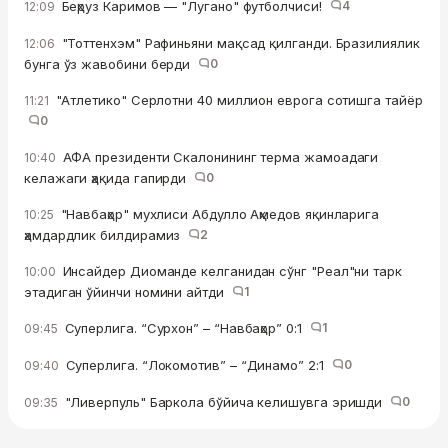
Беҳруз Каримов — "Лугано" футболчиси!
4
12:09
"Тоттенхэм" Рафиньяни мақсад қилганди. Бразилиялик
12:06
бунга ўз жавобини берди
0
"Атлетико" Серлотни 40 миллион еврога сотишга тайёр
11:21
0
АФА президенти Скалонининг терма жамоадаги
10:40
келажаги ҳақида гапирди
0
"Навбаҳор" мухлиси Абдулло Аҳмедов яқинларига
10:25
ҳамдардлик билдирамиз
2
Инсайдер Диоманде келганидан сўнг "Реал"ни тарк
10:00
этадиган ўйинчи номини айтди
1
Суперлига. “Сурхон” – “Навбаҳор” 0:1
1
09:45
Суперлига. “Локомотив” – “Динамо” 2:1
0
09:40
"Ливерпуль" Баркола бўйича келишувга эришди
0
09:35