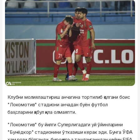
Клубни молиялаштириш анчагина тортилиб қолгани боис
"Локомотив" стадиони анчадан буён футбол
баҳсларини қабул қила олмаяпти.
"Локомотив" бу йилги Суперлигадаги уй ўйинларини
"Бунёдкор" стадионини ўтказиши керак эди. Бунга ЎФА
ҳам рози бўлганди, бироқ қуръа ташланганидан кейин FIFA