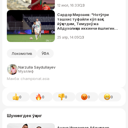
12 июл, 16:33
3
Сардор Мирзаев: "Нотўғри
ташхис туфайли кўп вақт
йўқотдим, Темурхўжа
Абдухолиқов иккинчи ёшлигини
ўтказяпти"
25 апр, 14:05
3
Локомотив
ЎФА
Narzulla Saydullayev
Муаллиф
Манба: championat.asia
0
0
0
0
0
Шунингдек ўқинг
Анзур Исмоилов Абдуқодир