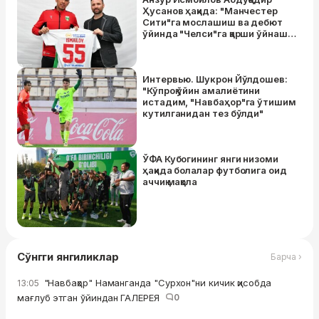
Ҳусанов ҳақида: "Манчестер
Сити"га мослашиш ва дебют
ўйинда "Челси"га қарши ўйнаш
ҳамма ўйлагандек осон жараён
эмас"
Интервью. Шукрон Йўлдошев:
"Кўпроқ ўйин амалиётини
истадим, "Навбаҳор"га ўтишим
кутилганидан тез бўлди"
ЎФА Кубогининг янги низоми
ҳақида болалар футболига оид
аччиқ мақола
Сўнгги янгиликлар
Барча ›
"Навбаҳор" Наманганда "Сурхон"ни кичик ҳисобда
13:05
мағлуб этган ўйиндан ГАЛЕРЕЯ
0