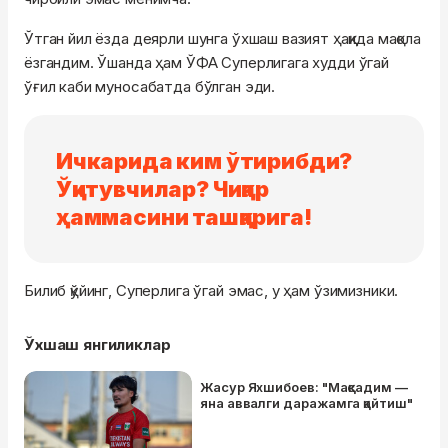
Ўтган йил ёзда деярли шунга ўхшаш вазият ҳақида мақола
ёзгандим. Ўшанда ҳам ЎФА Суперлигага худди ўгай
ўғил каби муносабатда бўлган эди.
Ичкарида ким ўтирибди?
Ўқитувчилар? Чиқар
ҳаммасини ташқарига!
Билиб қўйинг, Суперлига ўгай эмас, у ҳам ўзимизники.
Ўхшаш янгиликлар
Жасур Яхшибоев: "Мақсадим —
яна аввалги даражамга қайтиш"