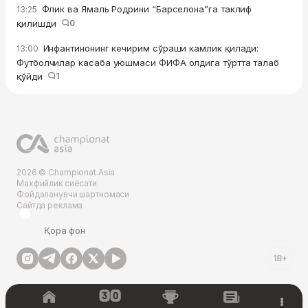
Флик ва Ямаль Родрини “Барселона”га таклиф
13:25
қилишди
0
Инфантинонинг кечирим сўраши камлик қилади:
13:00
Футболчилар касаба уюшмаси ФИФА олдига тўртта талаб
қўйди
1
2026 © Championat.Asia
Махфийлик сиёсати
Фойдаланувчи шартномаси
Сайтда реклама
Қора фон
18+