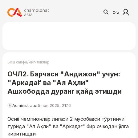
O'z
/
Бош саҳифа
Янгиликлар
ОЧЛ2. Барчаси "Андижон" учун:
"Аркадағ" ва "Ал Аҳли"
Ашхободда дуранг қайд этишди
Administrator
5 ноя 2025, 21:16
Осиё чемпионлар лигаси 2 мусобақаси тўртинчи
турида "Ал Аҳли" ва "Аркадағ" бир очкодан қўлга
киритишди.