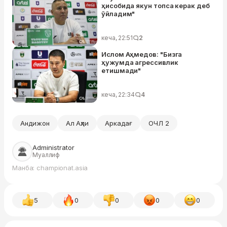
ҳисобида якун топса керак деб
ўйладим"
кеча, 22:51
2
Ислом Аҳмедов: "Бизга
ҳужумда агрессивлик
етишмади"
кеча, 22:34
4
Андижон
Ал Аҳли
Аркадағ
ОЧЛ 2
Administrator
Муаллиф
Манба: championat.asia
5
0
0
0
0