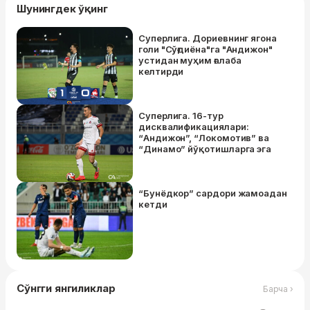
Шунингдек ўқинг
Суперлига. Дориевнинг ягона
голи "Сўғдиёна"га "Андижон"
устидан муҳим ғалаба
келтирди
Суперлига. 16-тур
дисквалификациялари:
“Андижон”, “Локомотив” ва
“Динамо” йўқотишларга эга
“Бунёдкор” сардори жамоадан
кетди
Сўнгги янгиликлар
Барча ›