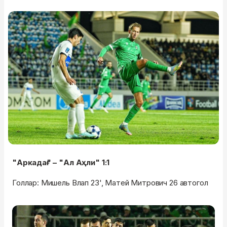
"Аркадағ" – "Ал Аҳли" 1:1
Голлар: Мишель Влап 23', Матей Митрович 26 автогол