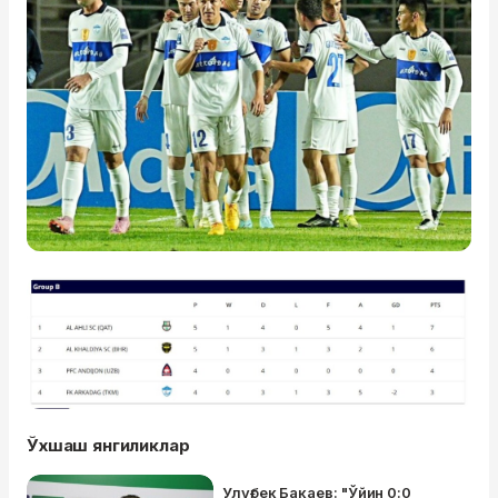
Ўхшаш янгиликлар
Улуғбек Бакаев: "Ўйин 0:0