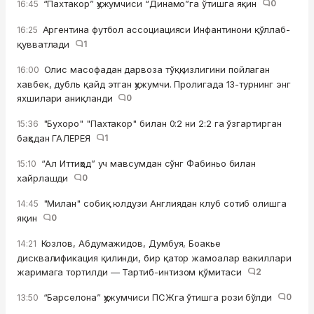
“Пахтакор” ҳужумчиси “Динамо”га ўтишга яқин
0
16:45
Аргентина футбол ассоциацияси Инфантинони қўллаб-
16:25
қувватлади
1
Олис масофадан дарвоза тўққизлигини пойлаган
16:00
хавбек, дубль қайд этган ҳужумчи. Пролигада 13-турнинг энг
яхшилари аниқланди
0
"Бухоро" "Пахтакор" билан 0:2 ни 2:2 га ўзгартирган
15:36
баҳсдан ГАЛЕРЕЯ
1
“Ал Иттиҳод” уч мавсумдан сўнг Фабиньо билан
15:10
хайрлашди
0
"Милан" собиқ юлдузи Англиядан клуб сотиб олишга
14:45
яқин
0
Козлов, Абдумажидов, Думбуя, Боакье
14:21
дисквалификация қилинди, бир қатор жамоалар вакиллари
жаримага тортилди — Тартиб-интизом қўмитаси
2
“Барселона” ҳужумчиси ПСЖга ўтишга рози бўлди
0
13:50