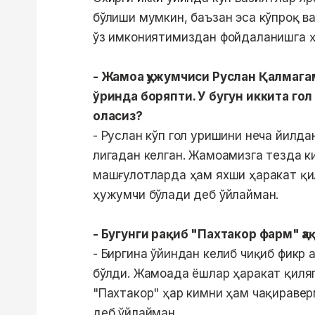
бўлиши мумкин, баъзан эса кўпроқ в
ўз имкониятимиздан фойдаланишга ҳ
- Жамоа ҳужумчиси Руслан Қалмага
ўринда боряпти. У бугун иккита гол
оласиз?
- Руслан кўп гол уришини неча йилда
лигадан келган. Жамоамизга тезда к
машғулотларда ҳам яхши ҳаракат қил
ҳужумчи бўлади деб ўйлайман.
- Бугунги рақиб "Пахтакор фарм" ҳ
- Биргина ўйиндан келиб чиқиб фикр 
бўлди. Жамоада ёшлар ҳаракат қиляп
"Пахтакор" ҳар кимни ҳам чақираве
деб ўйлайман.