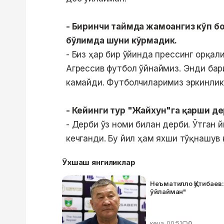
- Биринчи таймда жамоангиз кўп б
бўлимда шуни кўрмадик.
- Биз ҳар бир ўйинда прессинг орқал
Агрессив футбол ўйнаймиз. Энди бар
камайди. Футболчиларимиз эркинлик
- Кейинги тур "Жайхун"га қарши де
- Дерби ўз номи билан дерби. Ўтган 
кечганди. Бу йил ҳам яхши тўқнашув 
Ўхшаш янгиликлар
Неъматилло Қутибаев
ўйлайман"
кеча, 00:51
0