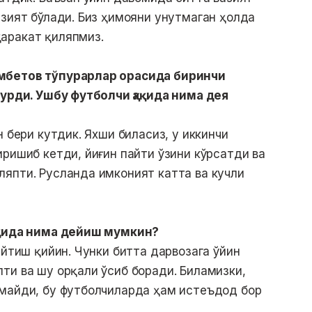
азият бўлади. Биз ҳимояни унутмаган ҳолда
аракат қиляпмиз.
мбетов тўпурарлар орасида биринчи
 урди. Ушбу футболчи ҳақида нима дея
н бери кутдик. Яхши биласиз, у иккинчи
иришиб кетди, йиғин пайти ўзини кўрсатди ва
япти. Русланда имконият катта ва кучли
ақида нима дейиш мумкин?
айтиш қийин. Чунки битта дарвозага ўйин
ти ва шу орқали ўсиб боради. Биламизки,
рмайди, бу футболчиларда ҳам истеъдод бор