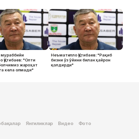
ш мураббийи
Неъматилло Қутибаев: "Рақиб
 Қутибаев: "Олти
бизни ўз ўйини билан ҳайрон
болчимиз жароҳат
қолдирди"
га кела олмади"
бақалар
Янгиликлар
Видео
Фото