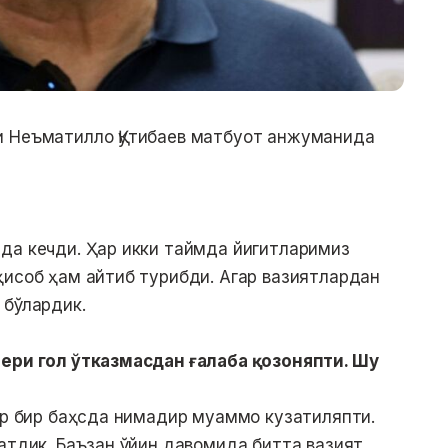
и Неъматилло Қутибаев матбуот анжуманида
да кечди. Ҳар икки таймда йигитларимиз
ҳисоб ҳам айтиб турибди. Агар вазиятлардан
 бўлардик.
бери гол ўтказмасдан ғалаба қозоняпти. Шу
ҳар бир баҳсда нимадир муаммо кузатиляпти.
ратдик. Баъзан ўйин давомида битта вазият