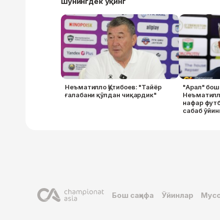
Шунингдек ўқинг
Неъматилло Қутибоев: "Тайёр
"Арал" бо
ғалабани қўлдан чиқардик"
Неъматилло
нафар фут
сабаб ўйин
Бош саҳифа
Ўйинлар
Мусо