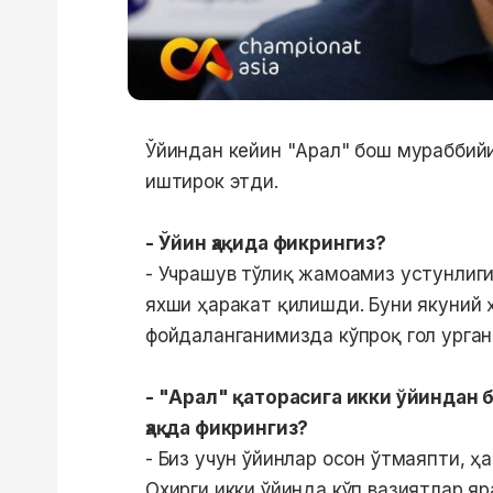
Ўйиндан кейин "Арал" бош мураббий
иштирок этди.
- Ўйин ҳақида фикрингиз?
- Учрашув тўлиқ жамоамиз устунлиги
яхши ҳаракат қилишди. Буни якуний 
фойдаланганимизда кўпроқ гол урган
- "Арал" қаторасига икки ўйиндан 
ҳақда фикрингиз?
- Биз учун ўйинлар осон ўтмаяпти, 
Охирги икки ўйинда кўп вазиятлар я