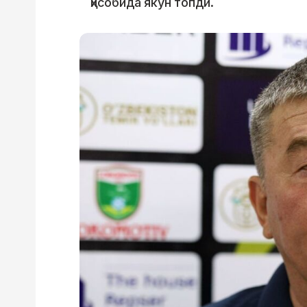
ҳисобида якун топди.