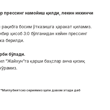
ор прессинг намойиш қилди, лекин иккинчи
и рақибга босим ўтказишга ҳаракат қиламиз.
ибир ҳисоб 3:0 бўлганидан кейин прессинг
ка берилди.
рби бўлади.
йил "Жайхун"га қарши баҳслар анча қизиқ
кўрамиз.
: "Мағлубиятсиз сериямиз ҳали давом этади деб