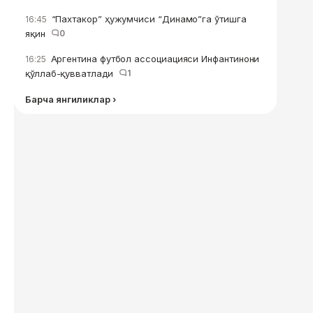
“Пахтакор” ҳужумчиси “Динамо”га ўтишга
16:45
яқин
0
Аргентина футбол ассоциацияси Инфантинони
16:25
қўллаб-қувватлади
1
Барча янгиликлар ›