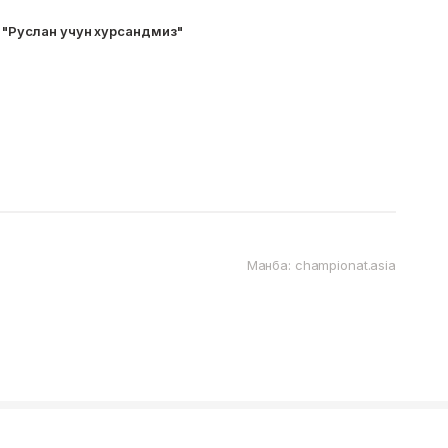
 "Руслан учун хурсандмиз"
Манба: championat.asia