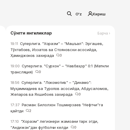
O'z
Кириш
Сўнгги янгиликлар
Барча ›
Суперлига. "Хоразм" – "Машъал": Эргашев,
19:11
Тўхтабоев, Иззатов ва Стояновски асосийда,
Ҳамиджонов захирада
0
Суперлига. "Сурхон" – "Навбаҳор" 0:1 (Матнли
19:00
трансляция)
0
Суперлига. "Локомотив" – "Динамо":
18:56
Муҳаммадиев ва Туропов асосийда, Абдусаломов,
Жепаров ва Яхшибоев захирада
0
Расман: Билолхон Тошмирзаев “Нефтчи”га
17:37
қайтди
2
"Хоразм" легионери жамоани тарк этди,
17:10
“Андижон”дан футболчи келди
0