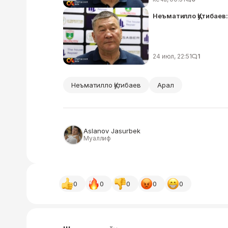
Неъматилло Қутибаев:
24 июл, 22:51
1
Неъматилло Қутибаев
Арал
Aslanov Jasurbek
Муаллиф
0
0
0
0
0