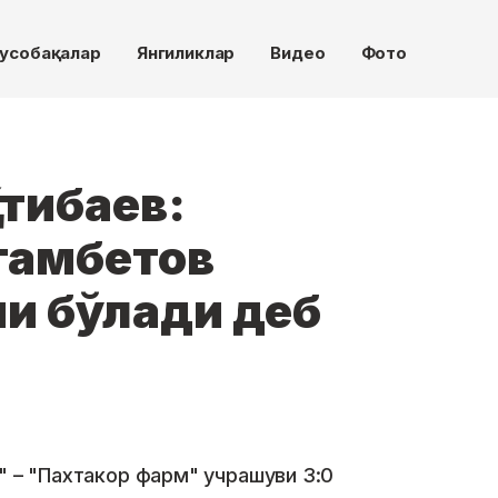
усобақалар
Янгиликлар
Видео
Фото
тибаев:
гамбетов
и бўлади деб
" – "Пахтакор фарм" учрашуви 3:0