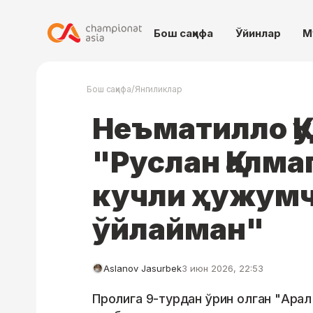
Бош саҳифа
Ўйинлар
М
/
Бош саҳифа
Янгиликлар
Неъматилло Қу
"Руслан Қалма
кучли ҳужумч
ўйлайман"
Aslanov Jasurbek
3 июн 2026, 22:53
Пролига 9-турдан ўрин олган "Арал