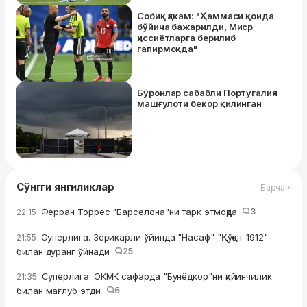
Собиқ ҳакам: "Ҳаммаси қоида
бўйича бажарилди, Миср
ҳиссиётларга берилиб
гапирмоқда"
Бўронлар сабабли Португалия
машғулоти бекор қилинган
Сўнгги янгиликлар
Барча ›
Ферран Торрес "Барселона"ни тарк этмоқда
3
22:15
Суперлига. Зерикарли ўйинда "Насаф" "Қўқон-1912"
21:55
билан дуранг ўйнади
25
Суперлига. ОКМК сафарда "Бунёдкор"ни қийинчилик
21:35
билан мағлуб этди
6