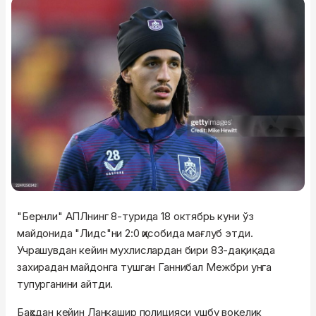
"Бернли" АПЛнинг 8-турида 18 октябрь куни ўз
майдонида "Лидс"ни 2:0 ҳисобида мағлуб этди.
Учрашувдан кейин мухлислардан бири 83-дақиқада
захирадан майдонга тушган Ганнибал Межбри унга
тупурганини айтди.
Баҳсдан кейин Ланкашир полицияси ушбу воқелик