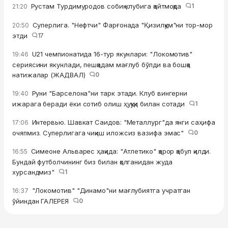
Рустам Турдимуродов собиқ клубига қайтмоқда
1
21:20
Суперлига. "Нефтчи" Фарғонада "Қизилқум"ни тор-мор
20:50
этди
17
U21 чемпионатида 16-тур якунлари: "Локомотив"
19:46
сериясини якунлади, пешқадам мағлуб бўлди ва бошқа
натижалар (ЖАДВАЛ)
0
Руни "Барселона"ни тарк этади. Клуб вингерни
19:40
ижарага беради ёки сотиб олиш ҳуқуқи билан сотади
1
Интервью. Шавкат Саидов: "Металлург"да янги саҳифа
17:06
очяпмиз. Суперлигага чиқиш иложсиз вазифа эмас"
0
Симеоне Альварес ҳақида: "Атлетико" қарор қабул қилди.
16:55
Бундай футболчининг биз билан қолганидан жуда
хурсандмиз"
1
"Локомотив" "Динамо"ни мағлубиятга учратган
16:37
ўйиндан ГАЛЕРЕЯ
0