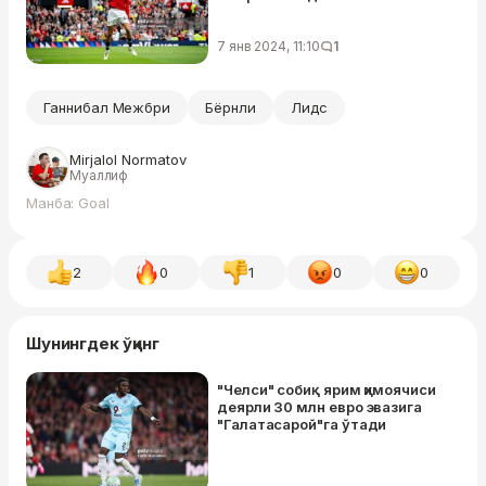
7 янв 2024, 11:10
1
Ганнибал Межбри
Бёрнли
Лидс
Mirjalol Normatov
Муаллиф
Манба: Goal
2
0
1
0
0
Шунингдек ўқинг
"Челси" собиқ ярим ҳимоячиси
деярли 30 млн евро эвазига
"Галатасарой"га ўтади