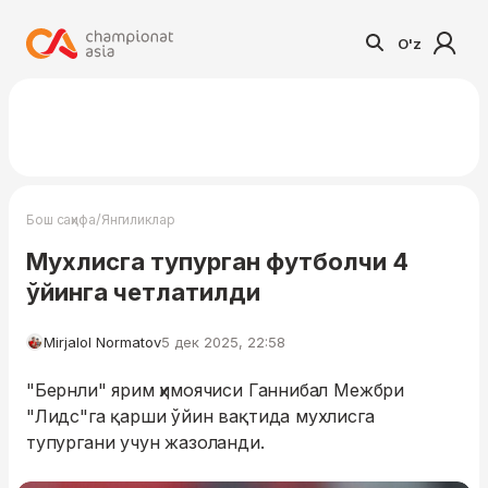
O'z
/
Бош саҳифа
Янгиликлар
Мухлисга тупурган футболчи 4
ўйинга четлатилди
Mirjalol Normatov
5 дек 2025, 22:58
"Бернли" ярим ҳимоячиси Ганнибал Межбри
"Лидс"га қарши ўйин вақтида мухлисга
тупургани учун жазоланди.