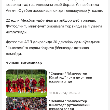
юзасида тафтиш ишларини олиб борди. Ўз навбатида
Англия Футбол ассоциацияси ҳам текширувлар ўтказди.
22 ёшли Межбри ушбу ҳолатда айбдор деб топилди.
Футболчи 15 минг фунт жаримага тортилди ва 4 ўйинга
четлатилди.
Футболчи АПЛ доирасида 30 декабрь куни бўладиган
"Ньюкасл"га қарши баҳсгача ўйинларда қатнаша
олмайди.
Ўхшаш янгиликлар
"Севилья" "Манчестер
Юнайтед" ярим ҳимоячини
ижарага олди
16 янв 2024, 12:50
0
"Севилья" "Манчестер
Юнайтед" футболчисини
ижарага олади