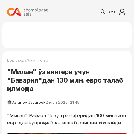
O'z
/
Бош саҳифа
Янгиликлар
"Милан" ўз вингери учун
"Бавария"дан 130 млн. евро талаб
қилмоқда
Aslanov Jasurbek
2 июн 2025, 21:45
"Милан" Рафаэл Леау трансферидан 100 миллион
евродан кўпроқ маблағ ишлаб олишни хоҳлайди.