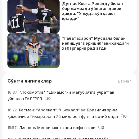
Дуглас Коста Роналду билан
бир жамоада ўйнаган даври
ҳақида: "У жуда кўп ҳазил
қиларди”
“Галатасарой” Мусиала билан
келишувга эришилгани ҳақидаги
хабарларни рад этди
Сўнгги янгиликлар
Барча ›
"Локомотив" "Динамо"ни мағлубиятга учратган
16:37
ўйиндан ГАЛЕРЕЯ
0
Расман: “Арсенал" "Ньюкасл" ва Бразилия ярим
16:22
ҳимоячиси Гимараэсни 75 миллион фунтга сотиб олди
0
Лионель Мессининг отаси вафот этди
2
15:57