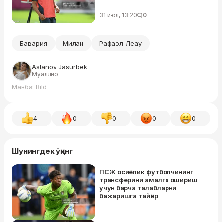
31 июл, 13:20
0
Бавария
Милан
Рафаэл Леау
Aslanov Jasurbek
Муаллиф
Манба: Bild
4
0
0
0
0
Шунингдек ўқинг
ПСЖ осиёлик футболчининг
трансферини амалга ошириш
учун барча талабларни
бажаришга тайёр