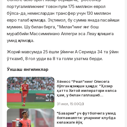
португалияликнинг товон пули 175 миллион еврол
бўлса-да, немислардан трансфер учун 130 миллион
евро талаб қилмоқда. Эҳтимол, бу сумма янада пасайиши
мумкин. Шу билан бирга, "Милан"нинг янг бош
мураббийи Массимилиано Аллегри эса Леау қолишига
умид қилмоқда.
Жорий мавсумда 25 ёшли ўйинчи А Серияда 34 та ўйин
ўтказиб, 8 гол урди ва 8 та голли узатма берди.
Ўхшаш янгиликлар
Хёнесс “Реал”нинг Олисега
бўлган қизиқиши ҳақида: “Ҳозир
ҳатто Хитой императори келса
ҳам, у билан гаплашиб
ўтирмаган бўлардик”
31 июл, 15:00
3
"Бавария" уч футболчига умид
боғламаяпти: уларнинг клубда
келажаги йўқ