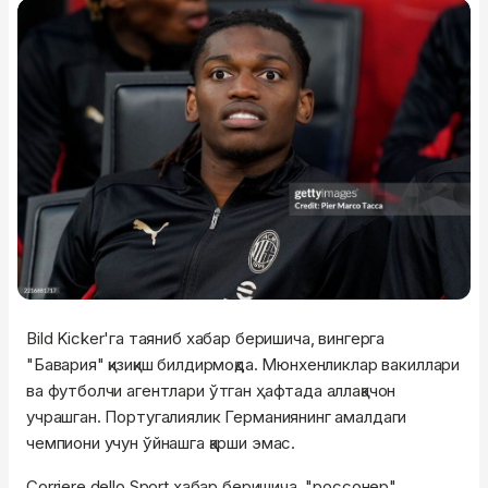
Bild Kicker'га таяниб хабар беришича, вингерга
"Бавария" қизиқиш билдирмоқда. Мюнхенликлар вакиллари
ва футболчи агентлари ўтган ҳафтада аллақачон
учрашган. Португалиялик Германиянинг амалдаги
чемпиони учун ўйнашга қарши эмас.
Corriere dello Sport хабар беришича, "россонер"