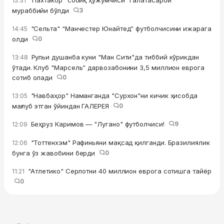
“Пахтакор” собиқ ҳужумчиси “Галатасарой”
15:31
мураббийи бўлди
3
"Сельта" “Манчестер Юнайтед” футболчисини ижарага
14:45
олди
0
Рульи душанба куни "Ман Сити"да тиббий кўрикдан
13:48
ўтади. Клуб "Марсель” дарвозабонини 3,5 миллион еврога
сотиб олади
0
"Навбаҳор" Наманганда "Сурхон"ни кичик ҳисобда
13:05
мағлуб этган ўйиндан ГАЛЕРЕЯ
0
Беҳруз Каримов — "Лугано" футболчиси!
9
12:09
"Тоттенхэм" Рафиньяни мақсад қилганди. Бразилиялик
12:06
бунга ўз жавобини берди
0
"Атлетико" Серлотни 40 миллион еврога сотишга тайёр
11:21
0