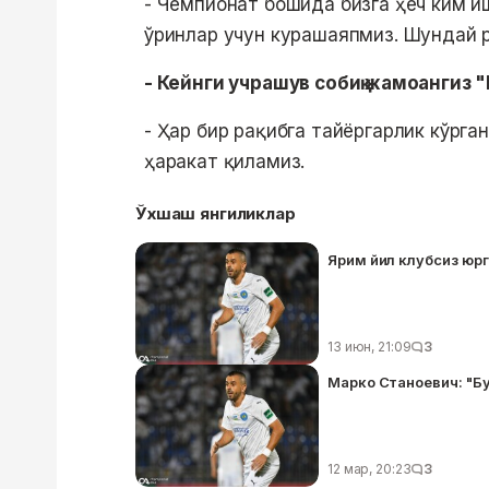
- Чемпионат бошида бизга ҳеч ким и
ўринлар учун курашаяпмиз. Шундай 
- Кейнги учрашув собиқ жамоангиз "
- Ҳар бир рақибга тайёргарлик кўрга
ҳаракат қиламиз.
Ўхшаш янгиликлар
Ярим йил клубсиз юрг
13 июн, 21:09
3
Марко Станоевич: "Бу
12 мар, 20:23
3