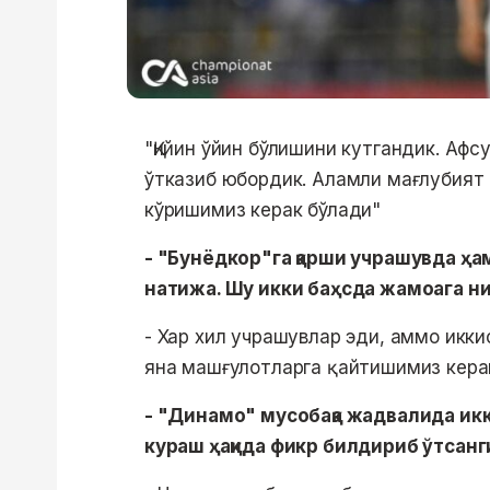
"Қийин ўйин бўлишини кутгандик. Афсу
ўтказиб юбордик. Аламли мағлубият 
кўришимиз керак бўлади"
- "Бунёдкор"га қарши учрашувда ҳа
натижа. Шу икки баҳсда жамоага 
- Хар хил учрашувлар эди, аммо икки
яна машғулотларга қайтишимиз кера
- "Динамо" мусобақа жадвалида ик
кураш ҳақида фикр билдириб ўтсанги