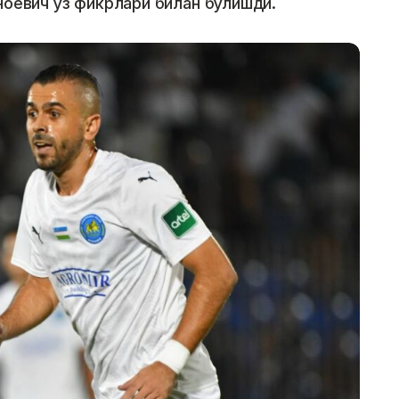
ноевич ўз фикрлари билан бўлишди.