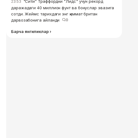
"Сити" Траффордни "Лидс" учун рекорд
23:53
даражадаги 40 миллион фунт ва бонуслар эвазига
сотди. Жеймс тарихдаги энг қиммат британ
дарвозабонига айланди
0
Барча янгиликлар ›