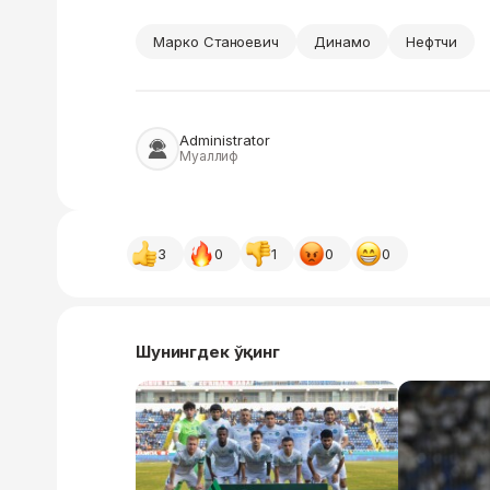
Марко Станоевич
Динамо
Нефтчи
Administrator
Муаллиф
3
0
1
0
0
Шунингдек ўқинг