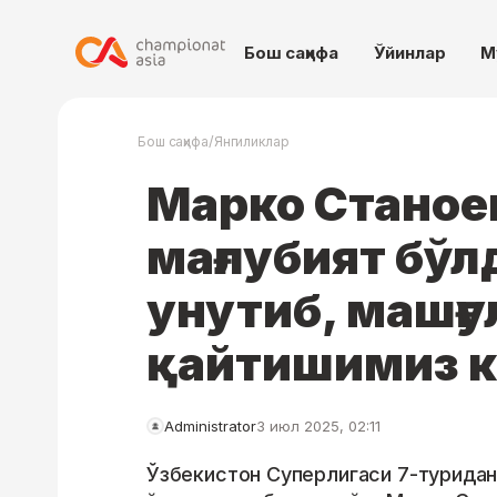
Бош саҳифа
Ўйинлар
М
/
Бош саҳифа
Янгиликлар
Марко Станое
мағлубият бўл
унутиб, машғу
қайтишимиз к
Administrator
3 июл 2025, 02:11
Ўзбекистон Суперлигаси 7-туридан