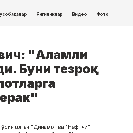
усобақалар
Янгиликлар
Видео
Фото
вич: "Аламли
ди. Буни тезроқ
лотларга
ерак"
 ўрин олган "Динамо" ва "Нефтчи"