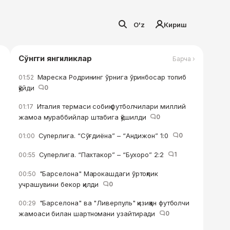
O'z
Кириш
Сўнгги янгиликлар
Барча ›
Мареска Родрининг ўрнига ўринбосар топиб
01:52
қўйди
0
Италия термаси собиқ футболчилари миллий
01:17
жамоа мураббийлар штабига қўшилди
0
Суперлига. “Сўғдиёна” – “Андижон” 1:0
0
01:00
Суперлига. “Пахтакор” – “Бухоро” 2:2
1
00:55
"Барселона" Марокашдаги ўртоқлик
00:50
учрашувини бекор қилди
0
"Барселона" ва "Ливерпуль" қизиққан футболчи
00:29
жамоаси билан шартномани узайтиради
0