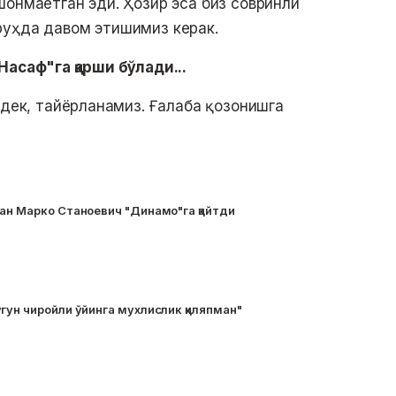
шонмаётган эди. Ҳозир эса биз совринли
руҳда давом этишимиз керак.
Насаф"га қарши бўлади...
ндек, тайёрланамиз. Ғалаба қозонишга
ан Марко Станоевич "Динамо"га қайтди
гун чиройли ўйинга мухлислик қиляпман"