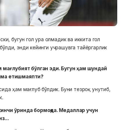
ски, бугун гол ура олмадик ва иккита гол
бўлди, энди кейинги учрашувга тайёргарлик
м мағлубият бўлган эди. Бугун ҳам шундай
нима етишмаяпти?
сида ҳам мағлуб бўлдик. Буни тезроқ унутиб,
к.
кинчи ўринда бормоқда. Медаллар учун
з...