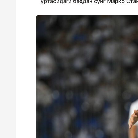
ўртасидаги баҳсдан сўнг Марко Ста